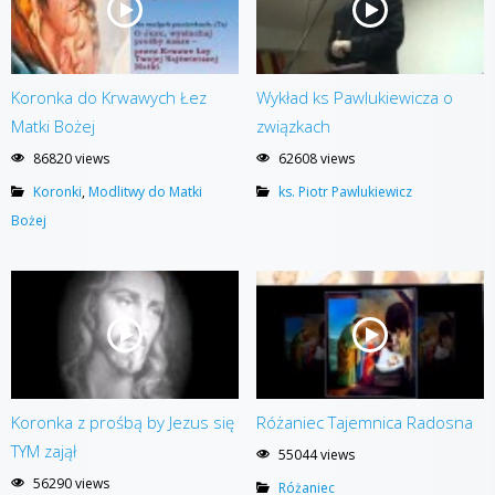
Koronka do Krwawych Łez
Wykład ks Pawlukiewicza o
Matki Bożej
związkach
86820 views
62608 views
Koronki
,
Modlitwy do Matki
ks. Piotr Pawlukiewicz
Bożej
Koronka z prośbą by Jezus się
Różaniec Tajemnica Radosna
TYM zajął
55044 views
56290 views
Różaniec