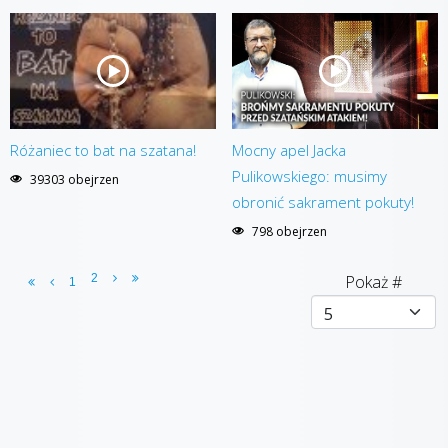
Różaniec to bat na szatana!
Mocny apel Jacka
Pulikowskiego: musimy
39303 obejrzen
obronić sakrament pokuty!
798 obejrzen
2
Pokaż #
1