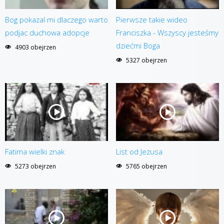
Bog pokazal mi dlaczego warto
Pierwsze takie wideo
podjac duchowa adopcje
Franciszka - Wszyscy jesteśmy
dziećmi Boga
4903 obejrzen
5327 obejrzen
Fatima wielki znak
List od Jezusa
5273 obejrzen
5765 obejrzen