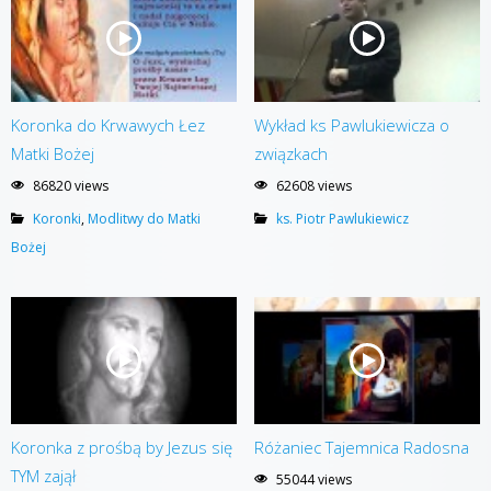
Koronka do Krwawych Łez
Wykład ks Pawlukiewicza o
Matki Bożej
związkach
86820 views
62608 views
Koronki
,
Modlitwy do Matki
ks. Piotr Pawlukiewicz
Bożej
Koronka z prośbą by Jezus się
Różaniec Tajemnica Radosna
TYM zajął
55044 views