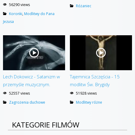
56290 views
Różaniec
Koronki
,
Modlitwy do Pana
Jezusa
Lech Dokowicz - Satanizm w
Tajemnica Szczęścia - 15
przemyśle muzycznym.
modlitw Św. Brygidy
52557 views
51928 views
Zagrożenia duchowe
Modlitwy różne
KATEGORIE FILMÓW