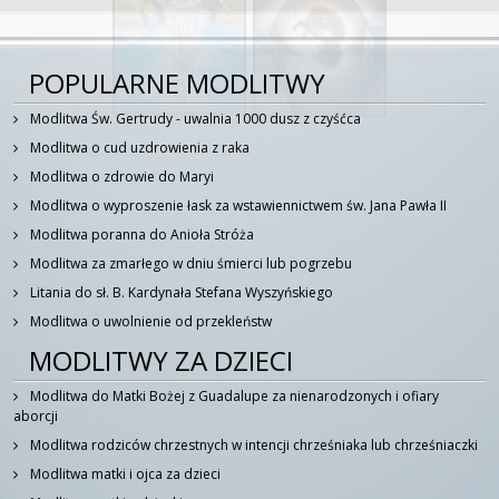
POPULARNE MODLITWY
Modlitwa Św. Gertrudy - uwalnia 1000 dusz z czyśćca
Modlitwa o cud uzdrowienia z raka
Modlitwa o zdrowie do Maryi
Modlitwa o wyproszenie łask za wstawiennictwem św. Jana Pawła II
Modlitwa poranna do Anioła Stróża
Modlitwa za zmarłego w dniu śmierci lub pogrzebu
Litania do sł. B. Kardynała Stefana Wyszyńskiego
Modlitwa o uwolnienie od przekleństw
MODLITWY ZA DZIECI
Modlitwa do Matki Bożej z Guadalupe za nienarodzonych i ofiary
aborcji
Modlitwa rodziców chrzestnych w intencji chrześniaka lub chrześniaczki
Modlitwa matki i ojca za dzieci