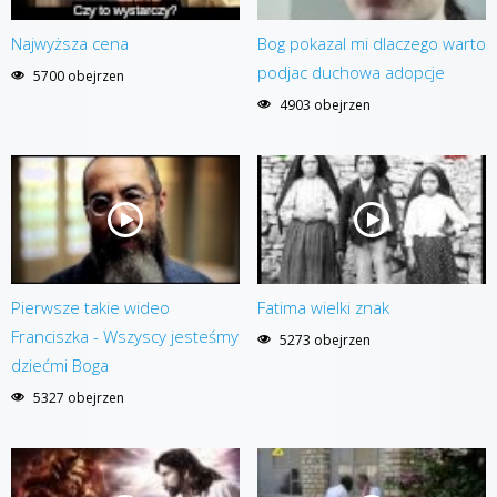
Najwyższa cena
Bog pokazal mi dlaczego warto
podjac duchowa adopcje
5700 obejrzen
4903 obejrzen
Pierwsze takie wideo
Fatima wielki znak
Franciszka - Wszyscy jesteśmy
5273 obejrzen
dziećmi Boga
5327 obejrzen