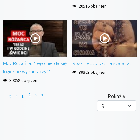
20516 obejrzen
Moc Różańca: "Tego nie da się
Różaniec to bat na szatana!
logicznie wytłumaczyć"
39303 obejrzen
39058 obejrzen
2
Pokaż #
1