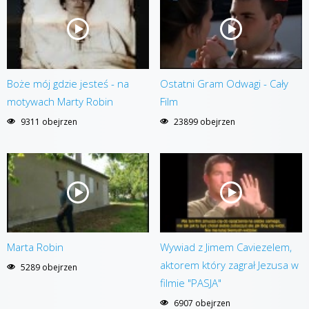
Boże mój gdzie jesteś - na
Ostatni Gram Odwagi - Cały
motywach Marty Robin
Film
9311 obejrzen
23899 obejrzen
Marta Robin
Wywiad z Jimem Caviezelem,
aktorem który zagrał Jezusa w
5289 obejrzen
filmie "PASJA"
6907 obejrzen