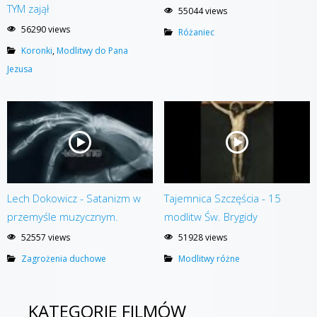
TYM zajął
55044 views
56290 views
Różaniec
Koronki
,
Modlitwy do Pana
Jezusa
Lech Dokowicz - Satanizm w
Tajemnica Szczęścia - 15
przemyśle muzycznym.
modlitw Św. Brygidy
52557 views
51928 views
Zagrożenia duchowe
Modlitwy różne
KATEGORIE FILMÓW