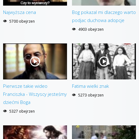
Najwyższa cena
Bog pokazal mi dlaczego warto
podjac duchowa adopcje
5700 obejrzen
4903 obejrzen
Pierwsze takie wideo
Fatima wielki znak
Franciszka - Wszyscy jesteśmy
5273 obejrzen
dziećmi Boga
5327 obejrzen