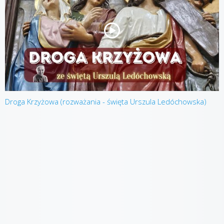
Droga Krzyżowa (rozważania - święta Urszula Ledóchowska)