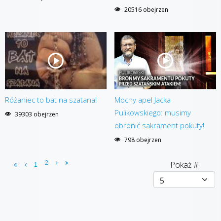
20516 obejrzen
Różaniec to bat na szatana!
Mocny apel Jacka
Pulikowskiego: musimy
39303 obejrzen
obronić sakrament pokuty!
798 obejrzen
2
Pokaż #
1