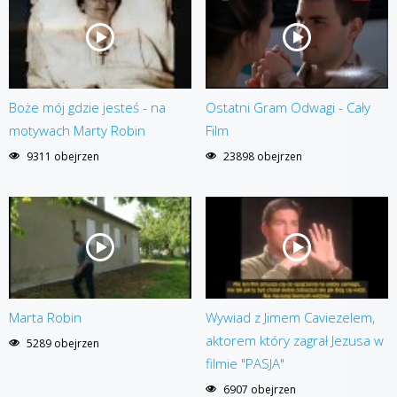
Boże mój gdzie jesteś - na
Ostatni Gram Odwagi - Cały
motywach Marty Robin
Film
9311 obejrzen
23898 obejrzen
Marta Robin
Wywiad z Jimem Caviezelem,
aktorem który zagrał Jezusa w
5289 obejrzen
filmie "PASJA"
6907 obejrzen