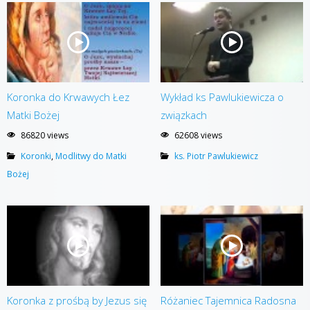
Koronka do Krwawych Łez
Wykład ks Pawlukiewicza o
Matki Bożej
związkach
86820 views
62608 views
Koronki
,
Modlitwy do Matki
ks. Piotr Pawlukiewicz
Bożej
Koronka z prośbą by Jezus się
Różaniec Tajemnica Radosna