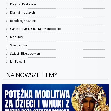
Kolędy i Pastorałki
Dla najmłodszych
Rekolekcje Kazania
Całun Turyński Chusta z Manoppello
Modlitwy
Świadectwa
Święci I Błogosławieni
Jan Paweł II
NAJNOWSZE FILMY