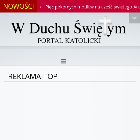
NOWOŚCI
Antoniego
Pięć pokornych modlitw na cześć świętego Antonie
REKLAMA TOP