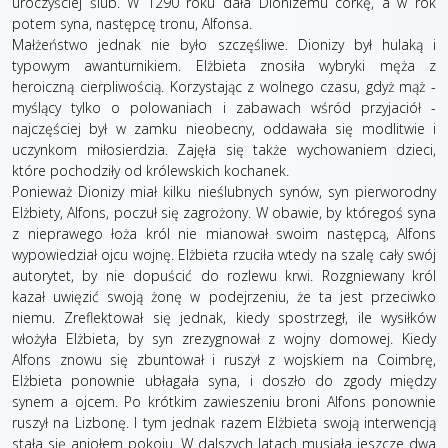
uroczyściej ślub. W 1290 roku dała Dionizemu córkę, a w rok
potem syna, następcę tronu, Alfonsa.
Małżeństwo jednak nie było szczęśliwe. Dionizy był hulaką i
typowym awanturnikiem. Elżbieta znosiła wybryki męża z
heroiczną cierpliwością. Korzystając z wolnego czasu, gdyż mąż -
myślący tylko o polowaniach i zabawach wśród przyjaciół -
najczęściej był w zamku nieobecny, oddawała się modlitwie i
uczynkom miłosierdzia. Zajęła się także wychowaniem dzieci,
które pochodziły od królewskich kochanek.
Ponieważ Dionizy miał kilku nieślubnych synów, syn pierworodny
Elżbiety, Alfons, poczuł się zagrożony. W obawie, by któregoś syna
z nieprawego łoża król nie mianował swoim następcą, Alfons
wypowiedział ojcu wojnę. Elżbieta rzuciła wtedy na szalę cały swój
autorytet, by nie dopuścić do rozlewu krwi. Rozgniewany król
kazał uwięzić swoją żonę w podejrzeniu, że ta jest przeciwko
niemu. Zreflektował się jednak, kiedy spostrzegł, ile wysiłków
włożyła Elżbieta, by syn zrezygnował z wojny domowej. Kiedy
Alfons znowu się zbuntował i ruszył z wojskiem na Coimbrę,
Elżbieta ponownie ubłagała syna, i doszło do zgody między
synem a ojcem. Po krótkim zawieszeniu broni Alfons ponownie
ruszył na Lizbonę. I tym jednak razem Elżbieta swoją interwencją
stała się aniołem pokoju. W dalszych latach musiała jeszcze dwa