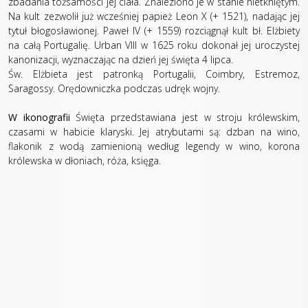
zbadania tożsamości jej ciała. Znaleziono je w stanie nietkniętym.
Na kult zezwolił już wcześniej papież Leon X (+ 1521), nadając jej
tytuł błogosławionej. Paweł IV (+ 1559) rozciągnął kult bł. Elżbiety
na całą Portugalię. Urban VIII w 1625 roku dokonał jej uroczystej
kanonizacji, wyznaczając na dzień jej święta 4 lipca.
Św. Elżbieta jest patronką Portugalii, Coimbry, Estremoz,
Saragossy. Orędowniczka podczas udręk wojny.
W ikonografii
Święta przedstawiana jest w stroju królewskim,
czasami w habicie klaryski. Jej atrybutami są: dzban na wino,
flakonik z wodą zamienioną według legendy w wino, korona
królewska w dłoniach, róża, księga.