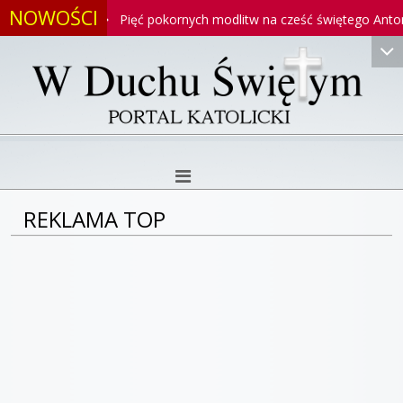
NOWOŚCI
oniego
Pięć pokornych modlitw na cześć świętego Antoniego
REKLAMA TOP