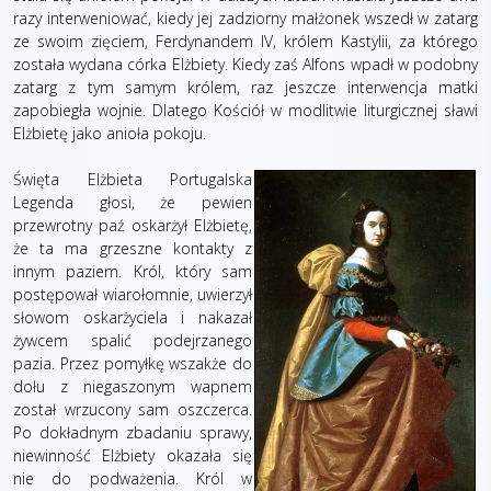
razy interweniować, kiedy jej zadziorny małżonek wszedł w zatarg
ze swoim zięciem, Ferdynandem IV, królem Kastylii, za którego
została wydana córka Elżbiety. Kiedy zaś Alfons wpadł w podobny
zatarg z tym samym królem, raz jeszcze interwencja matki
zapobiegła wojnie. Dlatego Kościół w modlitwie liturgicznej sławi
Elżbietę jako anioła pokoju.
Święta Elżbieta Portugalska
Legenda głosi, że pewien
przewrotny paź oskarżył Elżbietę,
że ta ma grzeszne kontakty z
innym paziem. Król, który sam
postępował wiarołomnie, uwierzył
słowom oskarżyciela i nakazał
żywcem spalić podejrzanego
pazia. Przez pomyłkę wszakże do
dołu z niegaszonym wapnem
został wrzucony sam oszczerca.
Po dokładnym zbadaniu sprawy,
niewinność Elżbiety okazała się
nie do podważenia. Król w