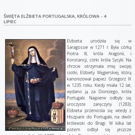
ŚWIĘTA ELŻBIETA PORTUGALSKA, KRÓLOWA - 4
LIPIEC
Elżbieta urodziła się w
Saragossie w 1271 r. Była córką
Piotra III, króla Aragonii, i
Konstancji, córki króla Sycylii. Na
chrzcie otrzymała imię swojej
ciotki, Elżbiety Węgierskiej, którą
kanonizował papież Grzegorz IX
w 1235 roku. Kiedy miała 12 lat,
wydano ją za Dionizego, króla
Portugalii. Najpierw odbyły się
uroczyste zaręczyny (1283);
Elżbieta przeniosła się wtedy z
Hiszpanii do Portugalii, na dwór
królewski do Bragi. W kilka lat
potem odbył się jeszcze