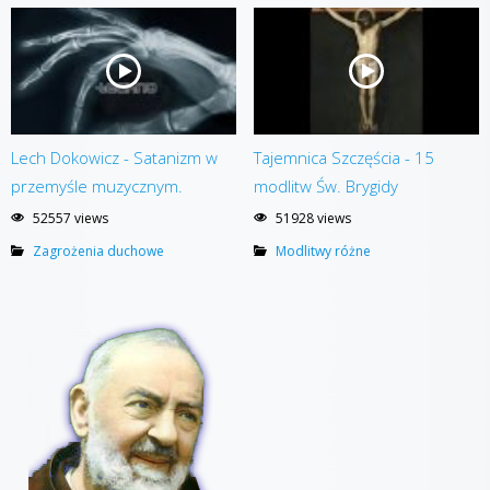
Lech Dokowicz - Satanizm w
Tajemnica Szczęścia - 15
przemyśle muzycznym.
modlitw Św. Brygidy
52557 views
51928 views
Zagrożenia duchowe
Modlitwy różne