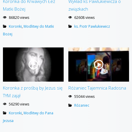
Koronka do Krwawych Łez
Wykład ks Pawlukiewicza o
Matki Bożej
związkach
86820 views
62608 views
Koronki
,
Modlitwy do Matki
ks. Piotr Pawlukiewicz
Bożej
Koronka z prośbą by Jezus się
Różaniec Tajemnica Radosna
TYM zajął
55044 views
56290 views
Różaniec
Koronki
,
Modlitwy do Pana
Jezusa