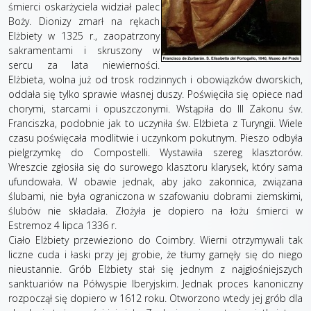
śmierci oskarżyciela widział palec
Boży. Dionizy zmarł na rękach
Elżbiety w 1325 r., zaopatrzony
sakramentami i skruszony w
sercu za lata niewierności.
Elżbieta, wolna już od trosk rodzinnych i obowiązków dworskich,
oddała się tylko sprawie własnej duszy. Poświęciła się opiece nad
chorymi, starcami i opuszczonymi. Wstąpiła do III Zakonu św.
Franciszka, podobnie jak to uczyniła św. Elżbieta z Turyngii. Wiele
czasu poświęcała modlitwie i uczynkom pokutnym. Pieszo odbyła
pielgrzymkę do Compostelli. Wystawiła szereg klasztorów.
Wreszcie zgłosiła się do surowego klasztoru klarysek, który sama
ufundowała. W obawie jednak, aby jako zakonnica, związana
ślubami, nie była ograniczona w szafowaniu dobrami ziemskimi,
ślubów nie składała. Złożyła je dopiero na łożu śmierci w
Estremoz 4 lipca 1336 r.
Ciało Elżbiety przewieziono do Coimbry. Wierni otrzymywali tak
liczne cuda i łaski przy jej grobie, że tłumy garnęły się do niego
nieustannie. Grób Elżbiety stał się jednym z najgłośniejszych
sanktuariów na Półwyspie Iberyjskim. Jednak proces kanoniczny
rozpoczął się dopiero w 1612 roku. Otworzono wtedy jej grób dla