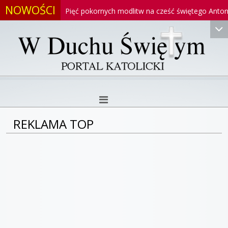
NOWOŚCI
oniego
Pięć pokornych modlitw na cześć świętego Antoniego
REKLAMA TOP