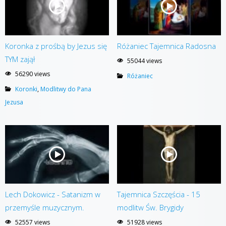
Koronka z prośbą by Jezus się
Różaniec Tajemnica Radosna
TYM zajął
55044 views
56290 views
Różaniec
Koronki
,
Modlitwy do Pana
Jezusa
Lech Dokowicz - Satanizm w
Tajemnica Szczęścia - 15
przemyśle muzycznym.
modlitw Św. Brygidy
52557 views
51928 views