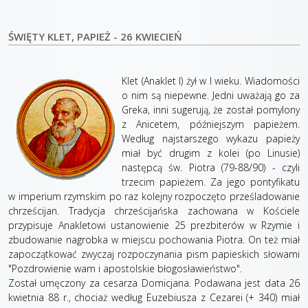
ŚWIĘTY KLET, PAPIEŻ - 26 KWIECIEŃ
Klet (Anaklet I) żył w I wieku. Wiadomości
o nim są niepewne. Jedni uważają go za
Greka, inni sugerują, że został pomylony
z Anicetem, późniejszym papieżem.
Według najstarszego wykazu papieży
miał być drugim z kolei (po Linusie)
następcą św. Piotra (79-88/90) - czyli
trzecim papieżem. Za jego pontyfikatu
w imperium rzymskim po raz kolejny rozpoczęto prześladowanie
chrześcijan. Tradycja chrześcijańska zachowana w Kościele
przypisuje Anakletowi ustanowienie 25 prezbiterów w Rzymie i
zbudowanie nagrobka w miejscu pochowania Piotra. On też miał
zapoczątkować zwyczaj rozpoczynania pism papieskich słowami
"Pozdrowienie wam i apostolskie błogosławieństwo".
Został umęczony za cesarza Domicjana. Podawana jest data 26
kwietnia 88 r., chociaż według Euzebiusza z Cezarei (+ 340) miał