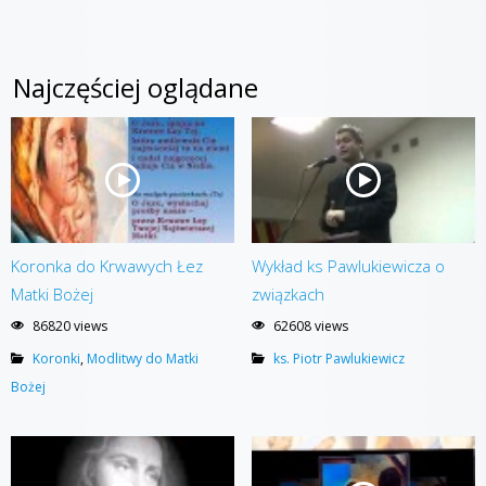
Najczęściej oglądane
Koronka do Krwawych Łez
Wykład ks Pawlukiewicza o
Matki Bożej
związkach
86820 views
62608 views
Koronki
,
Modlitwy do Matki
ks. Piotr Pawlukiewicz
Bożej