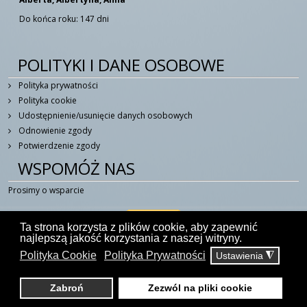
Do końca roku: 147 dni
POLITYKI I DANE OSOBOWE
Polityka prywatności
Polityka cookie
Udostępnienie/usunięcie danych osobowych
Odnowienie zgody
Potwierdzenie zgody
WSPOMÓŻ NAS
Prosimy o wsparcie
Ta strona korzysta z plików cookie, aby zapewnić
najlepszą jakość korzystania z naszej witryny.
Polityka Cookie
Polityka Prywatności
Ustawienia
◮
© 2014 - 2026 W Duchu Świętym - Portal Katolicki
kontakt@wduchuswietym.com
Zabroń
Zezwól na pliki cookie