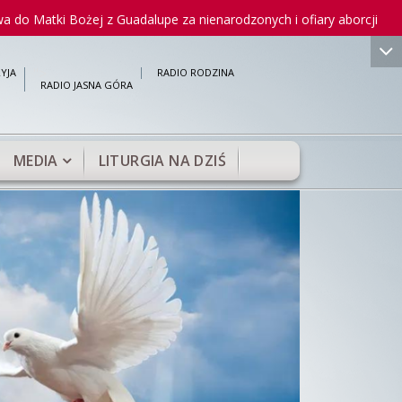
i Bożej z Guadalupe za nienarodzonych i ofiary aborcji
Droga
">
YJA
RADIO RODZINA
RADIO JASNA GÓRA
MEDIA
LITURGIA NA DZIŚ