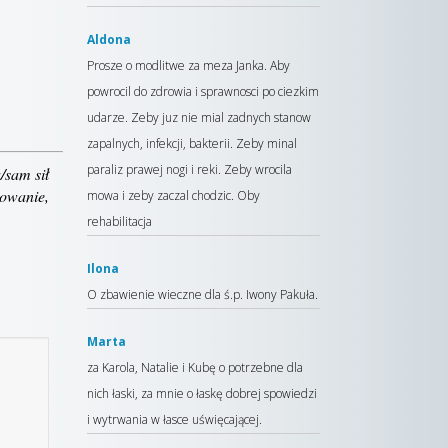
Aldona
Prosze o modlitwe za meza Janka. Aby
powrocil do zdrowia i sprawnosci po ciezkim
udarze. Zeby juz nie mial zadnych stanow
zapalnych, infekcji, bakterii. Zeby minal
paraliz prawej nogi i reki. Zeby wrocila
/sam sił
kowanie,
mowa i zeby zaczal chodzic. Oby
rehabilitacja
Ilona
O zbawienie wieczne dla ś.p. Iwony Pakuła.
Marta
za Karola, Natalie i Kubę o potrzebne dla
nich łaski, za mnie o łaskę dobrej spowiedzi
i wytrwania w łasce uświęcającej.