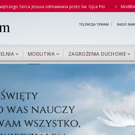
Serca Jezusa odmawiana przez św. Ojca Pio
Modlitwa do Matk
TELEWIZJA TRWAM
RADIO MAR
ELNIA
MODLITWA
ZAGROŻENIA DUCHOWE