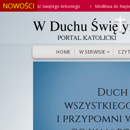
NOWOŚCI
itw na cześć świętego Antoniego
Modlitwa do Najświętszego 
HOME
W SERWISIE
CZYT