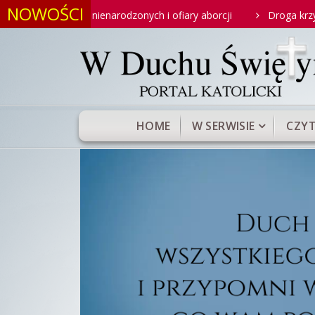
NOWOŚCI
alupe za nienarodzonych i ofiary aborcji
Droga krzyżowa - Mi
HOME
W SERWISIE
CZYT