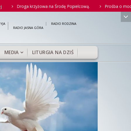
roga krzyżowa na Środę Popielcową.
Prośba o modlitwę za O
">
YJA
RADIO RODZINA
RADIO JASNA GÓRA
MEDIA
LITURGIA NA DZIŚ