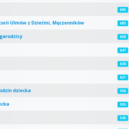
695
ktorii Ulmów z Dziećmi, Męczenników
685
garodzicy
658
647
638
621
odzin dziecka
558
ecka
555
545