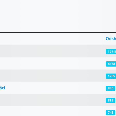
Odsł
1971
8358
1285
ści
886
818
743