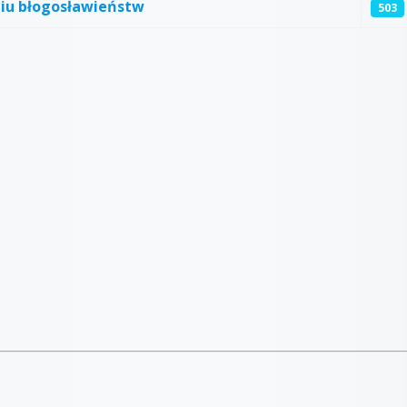
miu błogosławieństw
503