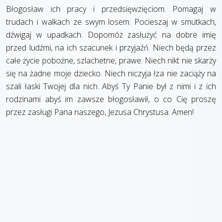
Błogosław ich pracy i przedsięwzięciom. Pomagaj w
trudach i walkach ze swym losem. Pocieszaj w smutkach,
dźwigaj w upadkach. Dopomóż zasłużyć na dobre imię
przed ludźmi, na ich szacunek i przyjaźń. Niech będą przez
całe życie pobożne, szlachetne, prawe. Niech nikt nie skarży
się na żadne moje dziecko. Niech niczyja łza nie zaciąży na
szali łaski Twojej dla nich. Abyś Ty Panie był z nimi i z ich
rodzinami abyś im zawsze błogosławił, o co Cię proszę
przez zasługi Pana naszego, Jezusa Chrystusa. Amen!