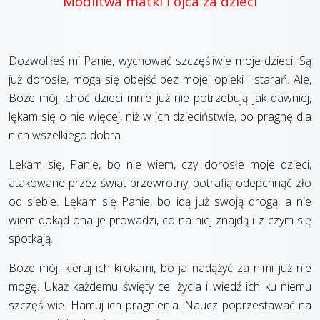
Modlitwa matki i ojca za dzieci
Dozwoliłeś mi Panie, wychować szczęśliwie moje dzieci. Są
już dorosłe, mogą się obejść bez mojej opieki i starań. Ale,
Boże mój, choć dzieci mnie już nie potrzebują jak dawniej,
lękam się o nie więcej, niż w ich dzieciństwie, bo pragnę dla
nich wszelkiego dobra.
Lękam się, Panie, bo nie wiem, czy dorosłe moje dzieci,
atakowane przez świat przewrotny, potrafią odepchnąć zło
od siebie. Lękam się Panie, bo idą już swoją drogą, a nie
wiem dokąd ona je prowadzi, co na niej znajdą i z czym się
spotkają.
Boże mój, kieruj ich krokami, bo ja nadążyć za nimi już nie
mogę. Ukaż każdemu święty cel życia i wiedź ich ku niemu
szczęśliwie. Hamuj ich pragnienia. Naucz poprzestawać na