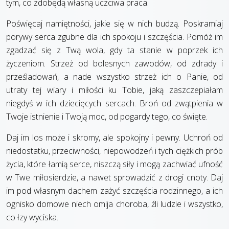
tym, co zdobędą własną uczciwa praca.
Poświęcaj namiętności, jakie się w nich budzą. Poskramiaj
porywy serca zgubne dla ich spokoju i szczęścia. Pomóż im
zgadzać się z Twą wola, gdy ta stanie w poprzek ich
życzeniom. Strzeż od bolesnych zawodów, od zdrady i
prześladowań, a nade wszystko strzeż ich o Panie, od
utraty tej wiary i miłości ku Tobie, jaką zaszczepiałam
niegdyś w ich dziecięcych sercach. Broń od zwątpienia w
Twoje istnienie i Twoją moc, od pogardy tego, co święte.
Daj im los może i skromy, ale spokojny i pewny. Uchroń od
niedostatku, przeciwności, niepowodzeń i tych ciężkich prób
życia, które łamią serce, niszczą siły i mogą zachwiać ufność
w Twe miłosierdzie, a nawet sprowadzić z drogi cnoty. Daj
im pod własnym dachem zażyć szczęścia rodzinnego, a ich
ognisko domowe niech omija choroba, źli ludzie i wszystko,
co łzy wyciska.