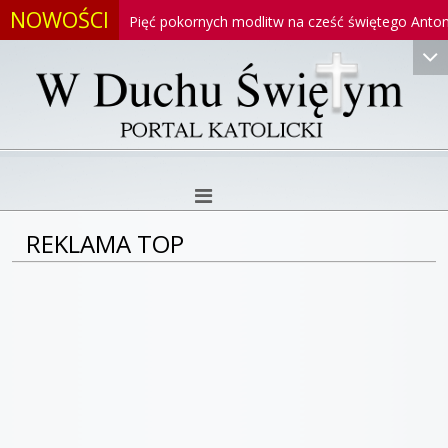
NOWOŚCI
oniego
Pięć pokornych modlitw na cześć świętego Antoniego
REKLAMA TOP