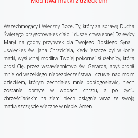
Modlitwa matki z dzieckiem
Wszechmogący i Wieczny Boże, Ty, który za sprawą Ducha
Świętego przygotowałeś ciało i duszę chwalebnej Dziewicy
Maryi na godny przybytek dla Twojego Boskiego Syna i
uświęciłeś św. Jana Chrzciciela, kiedy jeszcze był w łonie
matki, wysłuchaj modlitw Twojej pokornej służebnicy, która
prosi Cię, przez wstawiennictwo św. Gerarda, abyś bronił
mnie od wszelkiego niebezpieczeństwa i czuwał nad moim
dzieckiem, którym zechciałeś mnie pobłogosławić, niech
zostanie obmyte w wodach chrztu, a po życiu
chrześcijańskim na ziemi niech osiągnie wraz ze swoją
matką szczęście wieczne w niebie. Amen.