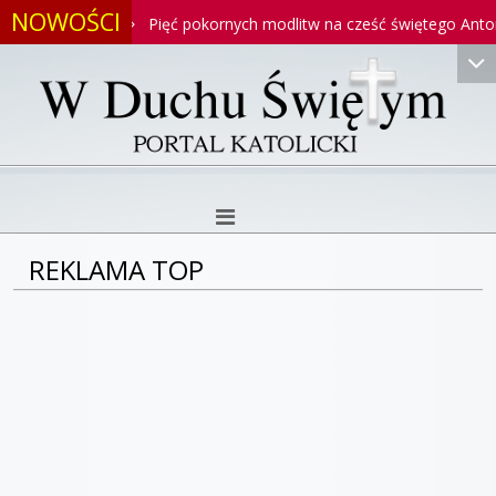
NOWOŚCI
toniego
Pięć pokornych modlitw na cześć świętego Antonieg
REKLAMA TOP