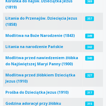
Koronka do najśw. Dzieciątka Jezus
369
(1819)
Litania do Przenajśw. Dziecięcia Jezus
357
(1858)
Modlitwa na Boże Narodzenie (1843)
349
Litania na narodzenie Pańskie
342
Modlitwa przed nawiedzeniem żłóbka
340
do Najświętszej Maryi Panny (1900)
Modlitwa przed żłóbkiem Dzieciątka
327
Jezus (1910)
Prośba do Dzieciątka Jezus (1910)
317
Godzina adoracyi przy żłóbku
315