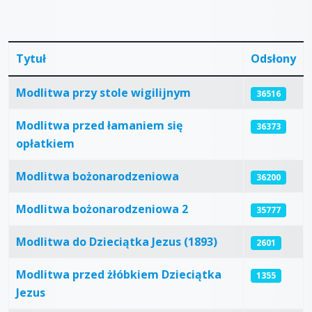
Tytuł
Odsłony
Articles
Modlitwa przy stole wigilijnym
36516
Modlitwa przed łamaniem się
36373
opłatkiem
Modlitwa bożonarodzeniowa
36200
Modlitwa bożonarodzeniowa 2
35777
Modlitwa do Dzieciątka Jezus (1893)
2601
Modlitwa przed żłóbkiem Dzieciątka
1355
Jezus