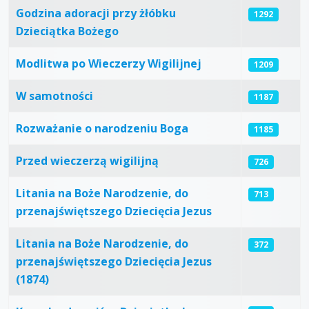
Godzina adoracji przy żłóbku
1292
Dzieciątka Bożego
Modlitwa po Wieczerzy Wigilijnej
1209
W samotności
1187
Rozważanie o narodzeniu Boga
1185
Przed wieczerzą wigilijną
726
Litania na Boże Narodzenie, do
713
przenajświętszego Dziecięcia Jezus
Litania na Boże Narodzenie, do
372
przenajświętszego Dziecięcia Jezus
(1874)