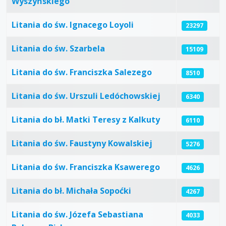
Wyszyńskiego
Litania do św. Ignacego Loyoli
23297
Litania do św. Szarbela
15109
Litania do św. Franciszka Salezego
8510
Litania do św. Urszuli Ledóchowskiej
6340
Litania do bł. Matki Teresy z Kalkuty
6110
Litania do św. Faustyny Kowalskiej
5276
Litania do św. Franciszka Ksawerego
4626
Litania do bł. Michała Sopoćki
4267
Litania do św. Józefa Sebastiana
4033