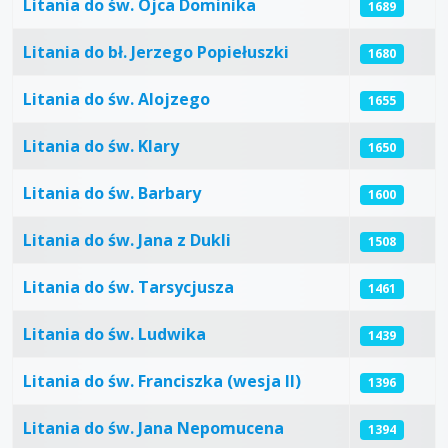
Litania do św. Ojca Dominika
1689
Litania do bł. Jerzego Popiełuszki
1680
Litania do św. Alojzego
1655
Litania do św. Klary
1650
Litania do św. Barbary
1600
Litania do św. Jana z Dukli
1508
Litania do św. Tarsycjusza
1461
Litania do św. Ludwika
1439
Litania do św. Franciszka (wesja II)
1396
Litania do św. Jana Nepomucena
1394