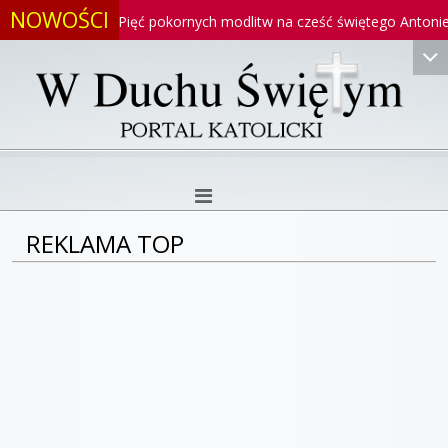
NOWOŚCI
iego
Pięć pokornych modlitw na cześć świętego Antoniego
REKLAMA TOP