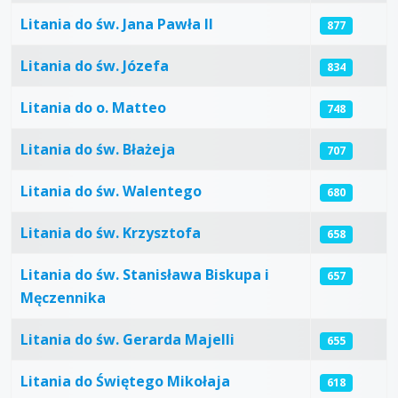
Litania do św. Jana Pawła II
877
Litania do św. Józefa
834
Litania do o. Matteo
748
Litania do św. Błażeja
707
Litania do św. Walentego
680
Litania do św. Krzysztofa
658
Litania do św. Stanisława Biskupa i
657
Męczennika
Litania do św. Gerarda Majelli
655
Litania do Świętego Mikołaja
618