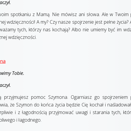
aczył.
woim spotkaniu z Mamą. Nie mówisz ani słowa. Ale w Twoim
cznej wdzięczności! A my? Czy nasze spojrzenie jest pełne życia?
ażamy tych, którzy nas kochają? Albo nie umiemy być im wdz
znej wdzięczności.
ona
ławimy Tobie.
aczył.
ścią przyjmujesz pomoc Szymona. Ogarniasz go spojrzeniem
prawia, że Szymon do końca życia będzie Cię kochał i naśladował
liwie i z łagodnością przyjmować uwagi i starania tych, któ
pliwego i łagodnego.