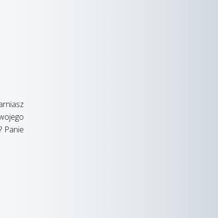
garniasz
Twojego
? Panie