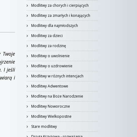
Modlitwy za chorych i cierpiących
Modlitwy za zmarłych i konających
Modlitwy dla najmłodszych
Modlitwy za dzieci
Modlitwy za rodzinę
w Twoje
Modlitwy o uwolnienie
jrzenie
Modlitwy o uzdrowienie
I jeśli
Modlitwy w różnych intencjach
wiarą i
Modlitwy Adwentowe
Modlitwy na Boże Narodzenie
Modlitwy Noworoczne
Modlitwy Wielkopostne
Stare modlitwy
Droga Krzyżowa - rozważania