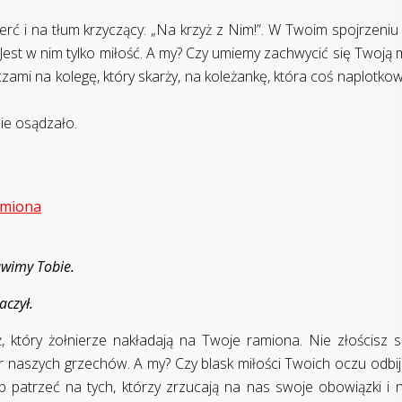
erć i na tłum krzyczący: „Na krzyż z Nim!”. W Twoim spojrzeniu
. Jest w nim tylko miłość. A my? Czy umiemy zachwycić się Twoją 
ami na kolegę, który skarży, na koleżankę, która coś naplotkow
nie osądzało.
ramiona
ławimy Tobie.
aczył.
ż, który żołnierze nakładają na Twoje ramiona. Nie złościsz si
ar naszych grzechów. A my? Czy blask miłości Twoich oczu odbij
patrzeć na tych, którzy zrzucają na nas swoje obowiązki i n