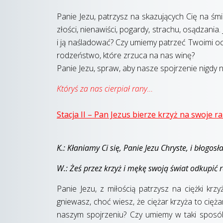
Panie Jezu, patrzysz na skazujących Cię na śmi
złości, nienawiści, pogardy, strachu, osądzania
i ją naśladować? Czy umiemy patrzeć Twoimi ocz
rodzeństwo, które zrzuca na nas winę?
Panie Jezu, spraw, aby nasze spojrzenie nigdy 
Któryś za nas cierpiał rany…
Stacja II – Pan Jezus bierze krzyż na swoje 
K.: Kłaniamy Ci się, Panie Jezu Chryste, i błogos
W.: Żeś przez krzyż i mękę swoją świat odkupić r
Panie Jezu, z miłością patrzysz na ciężki krzy
gniewasz, choć wiesz, że ciężar krzyża to cięż
naszym spojrzeniu? Czy umiemy w taki sposób 