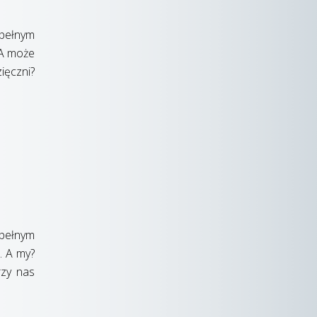
 pełnym
 A może
ięczni?
 pełnym
. A my?
rzy nas