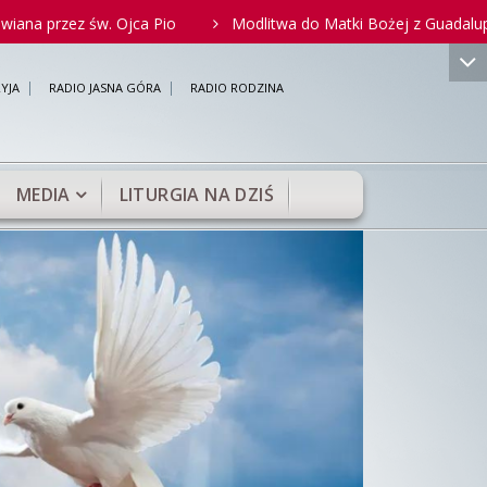
z św. Ojca Pio
Modlitwa do Matki Bożej z Guadalupe za nienar
YJA
RADIO JASNA GÓRA
RADIO RODZINA
MEDIA
LITURGIA NA DZIŚ