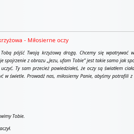
rzyżowa - Miłosierne oczy
z Tobą pójść Twoją krzyżową drogą. Chcemy się wpatrywać 
e spojrzenie z obrazu „Jezu, ufam Tobie” jest takie samo jak spo
uczyć. Ty sam przecież powiedziałeś, że oczy są światłem ciała. 
ć w świetle. Prowadź nas, miłosierny Panie, abyśmy potrafili z 
ławimy Tobie.
aczył.