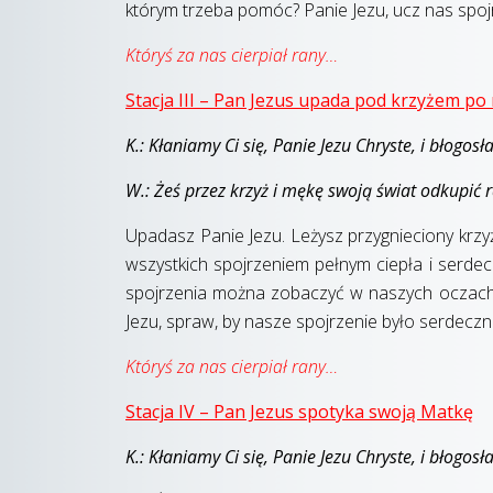
którym trzeba pomóc? Panie Jezu, ucz nas spoj
Któryś za nas cierpiał rany…
Stacja III – Pan Jezus upada pod krzyżem po
K.: Kłaniamy Ci się, Panie Jezu Chryste, i błogos
W.: Żeś przez krzyż i mękę swoją świat odkupić r
Upadasz Panie Jezu. Leżysz przygnieciony krzyże
wszystkich spojrzeniem pełnym ciepła i serdec
spojrzenia można zobaczyć w naszych oczach? Ja
Jezu, spraw, by nasze spojrzenie było serdeczne
Któryś za nas cierpiał rany…
Stacja IV – Pan Jezus spotyka swoją Matkę
K.: Kłaniamy Ci się, Panie Jezu Chryste, i błogos