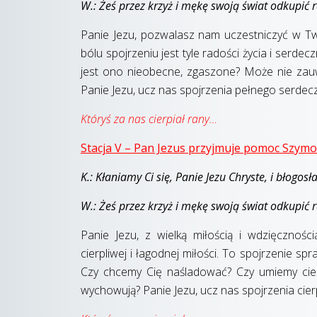
W.: Żeś przez krzyż i mękę swoją świat odkupić r
Panie Jezu, pozwalasz nam uczestniczyć w T
bólu spojrzeniu jest tyle radości życia i serde
jest ono nieobecne, zgaszone? Może nie zauw
Panie Jezu, ucz nas spojrzenia pełnego serdec
Któryś za nas cierpiał rany…
Stacja V – Pan Jezus przyjmuje pomoc Szym
K.: Kłaniamy Ci się, Panie Jezu Chryste, i błogos
W.: Żeś przez krzyż i mękę swoją świat odkupić r
Panie Jezu, z wielką miłością i wdzięczno
cierpliwej i łagodnej miłości. To spojrzenie s
Czy chcemy Cię naśladować? Czy umiemy cierp
wychowują? Panie Jezu, ucz nas spojrzenia cier