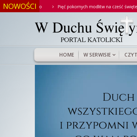
NOWOŚCI
 Antoniego
Pięć pokornych modlitw na cześć świętego Anton
HOME
W SERWISIE
CZYT