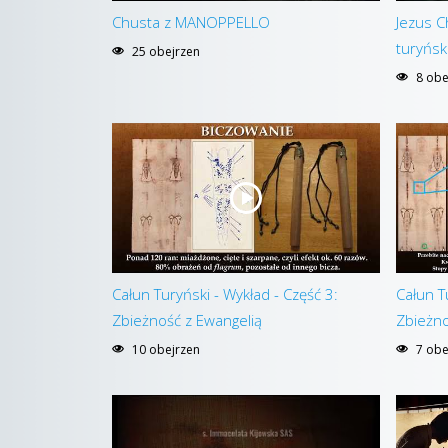
Chusta z MANOPPELLO
Jezus C
turyńsk
25 obejrzen
8 obe
Całun Turyński - Wykład - Część 3:
Całun T
Zbieżność z Ewangelią
Zbieżno
10 obejrzen
7 obe