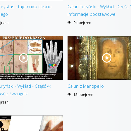
hrystus - tajemnica całunu
Całun Turyński - Wykład - Część 
iego
Informacje podstawowe
jrzen
9 obejrzen
uryński - Wykład - Część 4:
Całun z Manopello
ść z Ewangelią
15 obejrzen
jrzen