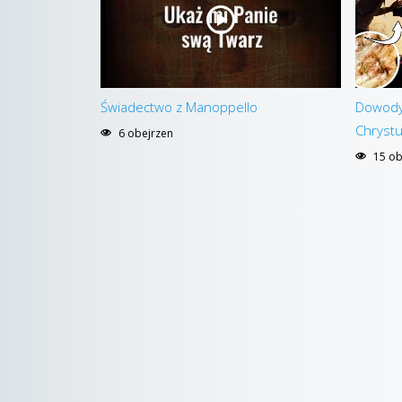
Świadectwo z Manoppello
Dowody
Chrystu
6 obejrzen
15 ob