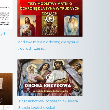
cych
Modlitwa matki o ochronę dla syna w
trudnych czasach
Droga Krzyżowa (rozważania - święta
Urszula Ledóchowska)