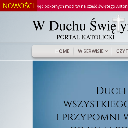
NOWOŚCI
Pięć pokornych modlitw na cześć świętego Antoniego
M
HOME
W SERWISIE
CZYT