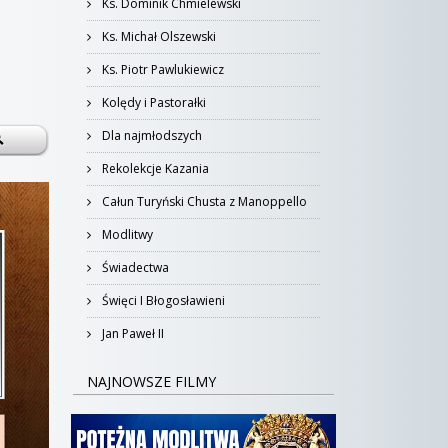
Ks. Dominik Chmielewski
Ks. Michał Olszewski
Ks. Piotr Pawlukiewicz
Kolędy i Pastorałki
Dla najmłodszych
Rekolekcje Kazania
Całun Turyński Chusta z Manoppello
Modlitwy
Świadectwa
Święci I Błogosławieni
Jan Paweł II
NAJNOWSZE FILMY