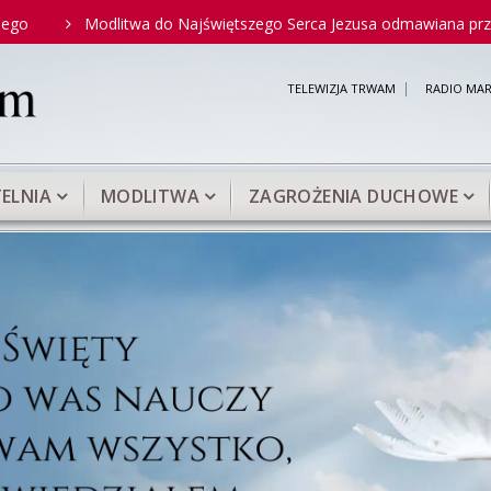
odlitwa do Najświętszego Serca Jezusa odmawiana przez św. Ojca P
TELEWIZJA TRWAM
RADIO MAR
ELNIA
MODLITWA
ZAGROŻENIA DUCHOWE