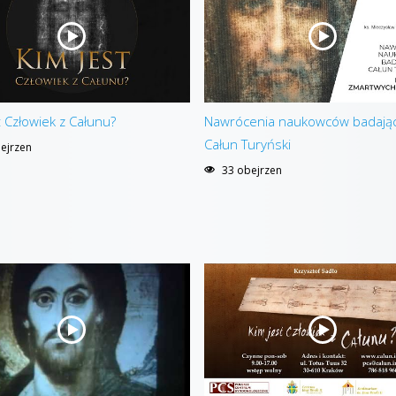
t Człowiek z Całunu?
Nawrócenia naukowców badają
Całun Turyński
ejrzen
33 obejrzen