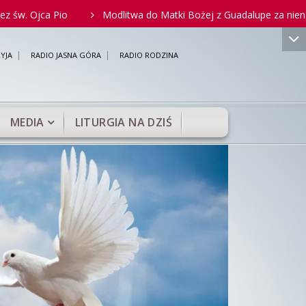
io
Modlitwa do Matki Bożej z Guadalupe za nienarodzonych i o
YJA
RADIO JASNA GÓRA
RADIO RODZINA
MEDIA
LITURGIA NA DZIŚ