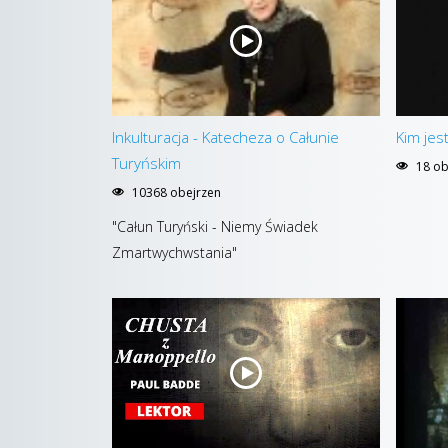
Inkulturacja - Katecheza o Całunie
Kim jes
Turyńskim
18 ob
10368 obejrzen
"Całun Turyński - Niemy Świadek
Zmartwychwstania"