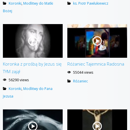
Koronki
,
Modlitwy do Matki
ks. Piotr Pawlukiewicz
Bożej
Koronka z prośbą by Jezus się
Różaniec Tajemnica Radosna
TYM zajął
55044 views
56290 views
Różaniec
Koronki
,
Modlitwy do Pana
Jezusa