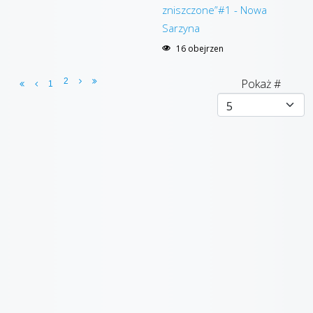
zniszczone”#1 - Nowa
Sarzyna
16 obejrzen
2
Pokaż #
1