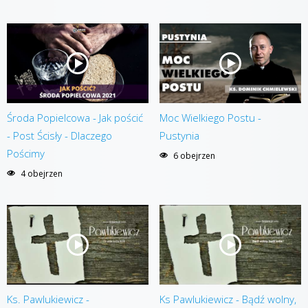
Środa Popielcowa - Jak pościć
Moc Wielkiego Postu -
- Post Ścisły - Dlaczego
Pustynia
Pościmy
6 obejrzen
4 obejrzen
Ks. Pawlukiewicz -
Ks Pawlukiewicz - Bądź wolny,