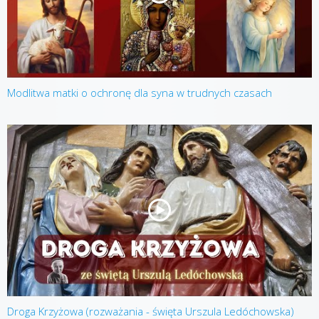
Modlitwa matki o ochronę dla syna w trudnych czasach
Droga Krzyżowa (rozważania - święta Urszula Ledóchowska)