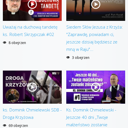
Uważaj na duchową tandetę
Siedem Słów Jezusa z Krzyża:
ks. Robert Skrzypczak #02
"Zaprawdę, powiadam ci,
jeszcze dzisiaj będziesz ze
8 obejrzen
mną w Raju"...
3 obejrzen
ks. Dominik Chmielewski SDB -
Ks. Dominik Chmielewski -
Droga Krzyżowa
Jeszcze 40 dni „Twoje
małżeństwo zostanie
69 obejrzen