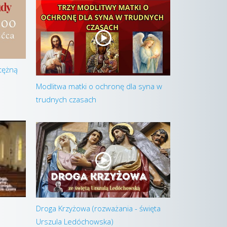
otężną
Modlitwa matki o ochronę dla syna w
trudnych czasach
Droga Krzyżowa (rozważania - święta
Urszula Ledóchowska)