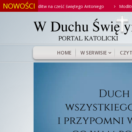
NOWOŚCI
ch modlitw na cześć świętego Antoniego
Modlitwa do Najświę
HOME
W SERWISIE
CZYT