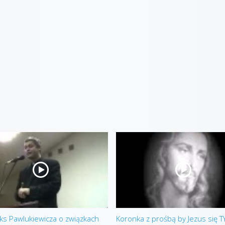
ks Pawlukiewicza o związkach
Koronka z prośbą by Jezus się T