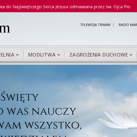
tszego Serca Jezusa odmawiana przez św. Ojca Pio
Modlitwa 
TELEWIZJA TRWAM
RADIO MAR
ELNIA
MODLITWA
ZAGROŻENIA DUCHOWE