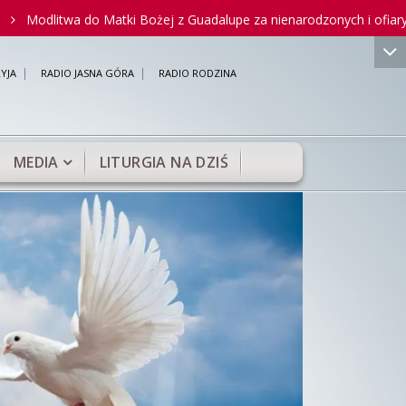
do Matki Bożej z Guadalupe za nienarodzonych i ofiary aborcji
YJA
RADIO JASNA GÓRA
RADIO RODZINA
MEDIA
LITURGIA NA DZIŚ