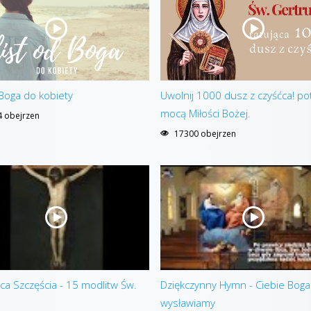
 Boga do kobiety
Uwolnij 1000 dusz z czyśćca! p
mocą Miłości Bożej.
 obejrzen
17300 obejrzen
ca Szczęścia - 15 modlitw Św.
Dziękczynny Hymn - Ciebie Boga
wysławiamy