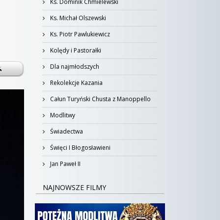
Ks. Dominik Chmielewski
Ks. Michał Olszewski
Ks. Piotr Pawlukiewicz
Kolędy i Pastorałki
Dla najmłodszych
Rekolekcje Kazania
Całun Turyński Chusta z Manoppello
Modlitwy
Świadectwa
Święci I Błogosławieni
Jan Paweł II
NAJNOWSZE FILMY