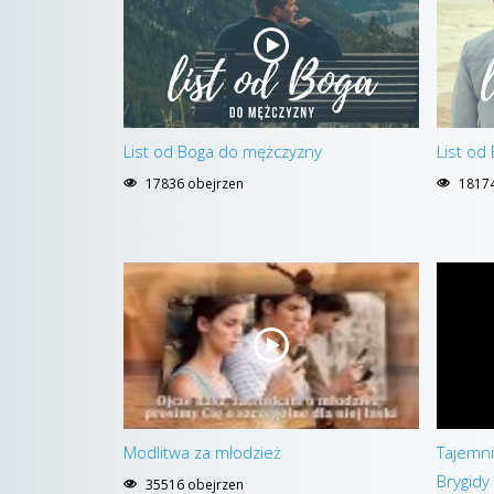
List od Boga do mężczyzny
List od
17836 obejrzen
18174
Modlitwa za młodzież
Tajemni
Brygidy
35516 obejrzen