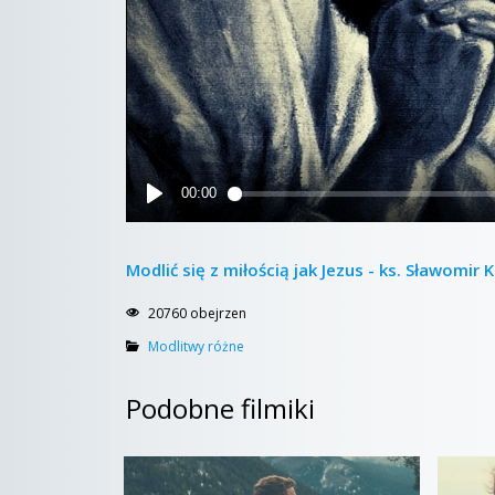
Modlić się z miłością jak Jezus - ks. Sławomir
20760 obejrzen
Modlitwy różne
Podobne filmiki