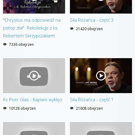
"Chrystus ma odpowiedź na
Siła Różańca - część 3
potop zła!". Rekolekcje z ks.
21420 obejrzen
Robertem Skrzypczakiem
7336 obejrzen
Ks Piotr Glas - Kapłani wyklęci
Siła Różańca - część 1
10128 obejrzen
21608 obejrzen