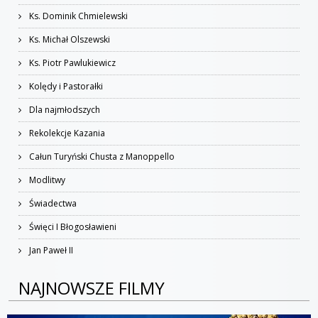
Ks. Dominik Chmielewski
Ks. Michał Olszewski
Ks. Piotr Pawlukiewicz
Kolędy i Pastorałki
Dla najmłodszych
Rekolekcje Kazania
Całun Turyński Chusta z Manoppello
Modlitwy
Świadectwa
Święci I Błogosławieni
Jan Paweł II
NAJNOWSZE FILMY