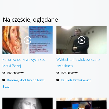
Najczęściej oglądane
Koronka do Krwawych Łez
Wykład ks Pawlukiewicza o
Matki Bożej
związkach
86820 views
62608 views
Koronki
,
Modlitwy do Matki
ks. Piotr Pawlukiewicz
Bożej