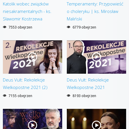
Katolik wobec związków
Temperamenty: Przypowieść
niesakramentalnych - ks.
o choleryku | ks. Mirosław
Sławomir Kostrzewa
Maliński
7553 obejrzen
6779 obejrzen
Deus Vult: Rekolekcje
Deus Vult: Rekolekcje
Wielkopostne 2021 (2)
Wielkopostne 2021
7155 obejrzen
8193 obejrzen