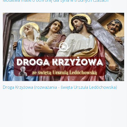
Droga Krzyżowa (rozważania - święta Urszula Ledóchowska)