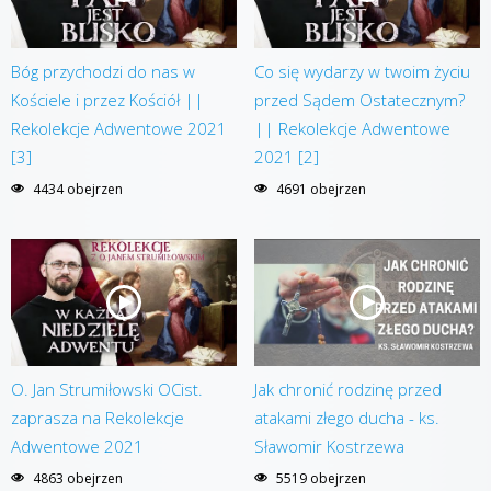
Bóg przychodzi do nas w
Co się wydarzy w twoim życiu
Kościele i przez Kościół ||
przed Sądem Ostatecznym?
Rekolekcje Adwentowe 2021
|| Rekolekcje Adwentowe
[3]
2021 [2]
4434 obejrzen
4691 obejrzen
O. Jan Strumiłowski OCist.
Jak chronić rodzinę przed
zaprasza na Rekolekcje
atakami złego ducha - ks.
Adwentowe 2021
Sławomir Kostrzewa
4863 obejrzen
5519 obejrzen