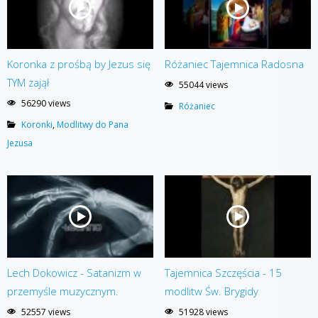
Koronka z prośbą by Jezus się
Różaniec Tajemnica Radosna
TYM zajął
55044 views
56290 views
Różaniec
Koronki
,
Modlitwy do Pana
Jezusa
Lech Dokowicz - Satanizm w
Tajemnica Szczęścia - 15
przemyśle muzycznym.
modlitw Św. Brygidy
52557 views
51928 views