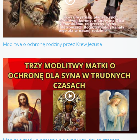
Modlitwa o ochronę rodziny przez Krew Jezusa
Modlitwa matki o ochronę dla syna w trudnych czasach