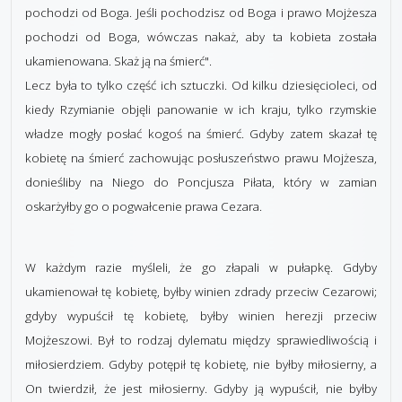
pochodzi od Boga. Jeśli pochodzisz od Boga i prawo Mojżesza
pochodzi od Boga, wówczas nakaż, aby ta kobieta została
ukamienowana. Skaż ją na śmierć".
Lecz była to tylko część ich sztuczki. Od kilku dziesięcioleci, od
kiedy Rzymianie objęli panowanie w ich kraju, tylko rzymskie
władze mogły posłać kogoś na śmierć. Gdyby zatem skazał tę
kobietę na śmierć zachowując posłuszeństwo prawu Mojżesza,
donieśliby na Niego do Poncjusza Piłata, który w zamian
oskarżyłby go o pogwałcenie prawa Cezara.
W każdym razie myśleli, że go złapali w pułapkę. Gdyby
ukamienował tę kobietę, byłby winien zdrady przeciw Cezarowi;
gdyby wypuścił tę kobietę, byłby winien herezji przeciw
Mojżeszowi. Był to rodzaj dylematu między sprawiedliwością i
miłosierdziem. Gdyby potępił tę kobietę, nie byłby miłosierny, a
On twierdził, że jest miłosierny. Gdyby ją wypuścił, nie byłby