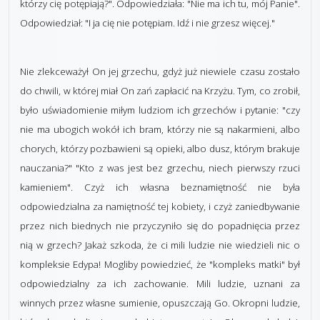
którzy cię potępiają?". Odpowiedziała: "Nie ma ich tu, mój Panie".
Odpowiedział: "I ja cię nie potępiam. Idź i nie grzesz więcej."
Nie zlekceważył On jej grzechu, gdyż już niewiele czasu zostało
do chwili, w której miał On zań zapłacić na Krzyżu. Tym, co zrobił,
było uświadomienie miłym ludziom ich grzechów i pytanie: "czy
nie ma ubogich wokół ich bram, którzy nie są nakarmieni, albo
chorych, którzy pozbawieni są opieki, albo dusz, którym brakuje
nauczania?" "Kto z was jest bez grzechu, niech pierwszy rzuci
kamieniem". Czyż ich własna beznamiętność nie była
odpowiedzialna za namiętność tej kobiety, i czyż zaniedbywanie
przez nich biednych nie przyczyniło się do popadnięcia przez
nią w grzech? Jakaż szkoda, że ci mili ludzie nie wiedzieli nic o
kompleksie Edypa! Mogliby powiedzieć, że "kompleks matki" był
odpowiedzialny za ich zachowanie. Mili ludzie, uznani za
winnych przez własne sumienie, opuszczają Go. Okropni ludzie,