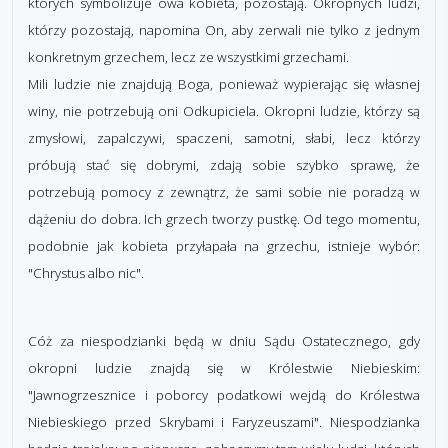
których symbolizuje owa kobieta, pozostają. Okropnych ludzi,
którzy pozostają, napomina On, aby zerwali nie tylko z jednym
konkretnym grzechem, lecz ze wszystkimi grzechami.
Mili ludzie nie znajdują Boga, ponieważ wypierając się własnej
winy, nie potrzebują oni Odkupiciela. Okropni ludzie, którzy są
zmysłowi, zapalczywi, spaczeni, samotni, słabi, lecz którzy
próbują stać się dobrymi, zdają sobie szybko sprawę, że
potrzebują pomocy z zewnątrz, że sami sobie nie poradzą w
dążeniu do dobra. Ich grzech tworzy pustkę. Od tego momentu,
podobnie jak kobieta przyłapała na grzechu, istnieje wybór:
"Chrystus albo nic".
Cóż za niespodzianki będą w dniu Sądu Ostatecznego, gdy
okropni ludzie znajdą się w Królestwie Niebieskim:
"Jawnogrzesznice i poborcy podatkowi wejdą do Królestwa
Niebieskiego przed Skrybami i Faryzeuszami". Niespodzianka