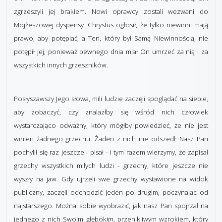
zgrzeszyli jej brakiem. Nowi oprawcy zostali wezwani do
Mojżeszowej dyspensy. Chrystus ogłosił, że tylko niewinni mają
prawo, aby potępiać, a Ten, który był Samą Niewinnością, nie
potępił jej, ponieważ pewnego dnia miał On umrzeć za nią i za
wszystkich innych grzeszników.
Posłyszawszy Jego słowa, mili ludzie zaczęli spoglądać na siebie,
aby zobaczyć, czy znalazłby się wśród nich człowiek
wystarczająco odważny, który mógłby powiedzieć, że nie jest
winien żadnego grzechu. Żaden z nich nie odszedł. Nasz Pan
pochylił się raz jeszcze i pisał - i tym razem wierzymy, że zapisał
grzechy wszystkich miłych ludzi - grzechy, które jeszcze nie
wyszły na jaw. Gdy ujrzeli swe grzechy wystawione na widok
publiczny, zaczęli odchodzić jeden po drugim, poczynając od
najstarszego. Można sobie wyobrazić, jak nasz Pan spojrzał na
jednego z nich Swoim głębokim, przenikliwym wzrokiem, który