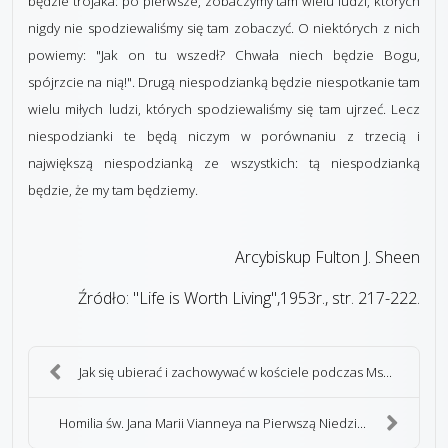
będzie trojaka: po pierwsze, zobaczymy tam wielu ludzi, których
nigdy nie spodziewaliśmy się tam zobaczyć. O niektórych z nich
powiemy: "Jak on tu wszedł? Chwała niech będzie Bogu,
spójrzcie na nią!". Drugą niespodzianką będzie niespotkanie tam
wielu miłych ludzi, których spodziewaliśmy się tam ujrzeć. Lecz
niespodzianki te będą niczym w porównaniu z trzecią i
największą niespodzianką ze wszystkich: tą niespodzianką
będzie, że my tam będziemy.
Arcybiskup Fulton J. Sheen
Źródło: "Life is Worth Living",1953r., str. 217-222.
Jak się ubierać i zachowywać w kościele podczas Ms...
Homilia św. Jana Marii Vianneya na Pierwszą Niedzi...