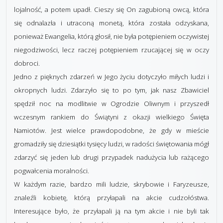
lojalność, a potem upadł. Cieszy się On zagubioną owcą, która
się odnalazła i utraconą monetą, która została odzyskana,
ponieważ Ewangelia, którą głosił, nie była potępieniem oczywistej
niegodziwości, lecz raczej potępieniem rzucającej się w oczy
dobroci.
Jedno z pięknych zdarzeń w Jego życiu dotyczyło miłych ludzi i
okropnych ludzi. Zdarzyło się to po tym, jak nasz Zbawiciel
spędził noc na modlitwie w Ogrodzie Oliwnym i przyszedł
wczesnym rankiem do Świątyni z okazji wielkiego Święta
Namiotów. Jest wielce prawdopodobne, że gdy w mieście
gromadziły się dziesiątki tysięcy ludzi, w radości świętowania mógł
zdarzyć się jeden lub drugi przypadek nadużycia lub rażącego
pogwałcenia moralności.
W każdym razie, bardzo mili ludzie, skrybowie i Faryzeusze,
znaleźli kobietę, którą przyłapali na akcie cudzołóstwa.
Interesujące było, że przyłapali ją na tym akcie i nie byli tak