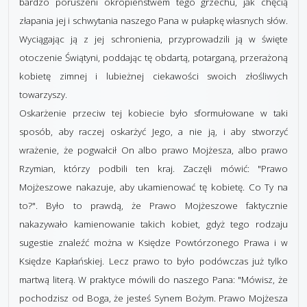
bardzo poruszeni okropieństwem tego grzechu, jak chęcią
złapania jej i schwytania naszego Pana w pułapkę własnych słów.
Wyciągając ją z jej schronienia, przyprowadzili ją w święte
otoczenie Świątyni, poddając tę obdartą, potarganą, przerażoną
kobietę zimnej i lubieżnej ciekawości swoich złośliwych
towarzyszy.
Oskarżenie przeciw tej kobiecie było sformułowane w taki
sposób, aby raczej oskarżyć Jego, a nie ją, i aby stworzyć
wrażenie, że pogwałcił On albo prawo Mojżesza, albo prawo
Rzymian, którzy podbili ten kraj. Zaczęli mówić: "Prawo
Mojżeszowe nakazuje, aby ukamienować tę kobietę. Co Ty na
to?". Było to prawdą, że Prawo Mojżeszowe faktycznie
nakazywało kamienowanie takich kobiet, gdyż tego rodzaju
sugestie znaleźć można w Księdze Powtórzonego Prawa i w
Księdze Kapłańskiej. Lecz prawo to było podówczas już tylko
martwą literą. W praktyce mówili do naszego Pana: "Mówisz, że
pochodzisz od Boga, że jesteś Synem Bożym. Prawo Mojżesza