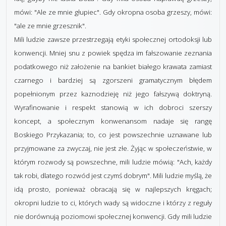
mówi: "Ale ze mnie głupiec". Gdy okropna osoba grzeszy, mówi:
"ale ze mnie grzesznik".
Mili ludzie zawsze przestrzegają etyki społecznej ortodoksji lub
konwencji. Mniej snu z powiek spędza im fałszowanie zeznania
podatkowego niż założenie na bankiet białego krawata zamiast
czarnego i bardziej są zgorszeni gramatycznym błędem
popełnionym przez kaznodzieję niż jego fałszywą doktryną.
Wyrafinowanie i respekt stanowią w ich dobroci szerszy
koncept, a społecznym konwenansom nadaje się rangę
Boskiego Przykazania; to, co jest powszechnie uznawane lub
przyjmowane za zwyczaj, nie jest złe. Żyjąc w społeczeństwie, w
którym rozwody są powszechne, mili ludzie mówią: "Ach, każdy
tak robi, dlatego rozwód jest czymś dobrym". Mili ludzie myślą, że
idą prosto, ponieważ obracają się w najlepszych kręgach;
okropni ludzie to ci, których wady są widoczne i którzy z reguły
nie dorównują poziomowi społecznej konwencji. Gdy mili ludzie