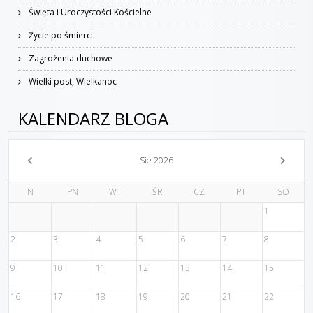
Święta i Uroczystości Kościelne
Życie po śmierci
Zagrożenia duchowe
Wielki post, Wielkanoc
KALENDARZ BLOGA
Sie 2026
N
PN
WT
ŚR
CZ
PT
SO
1
2
3
4
5
6
7
8
9
10
11
12
13
14
15
16
17
18
19
20
21
22