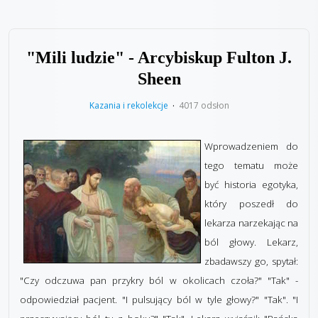
"Mili ludzie" - Arcybiskup Fulton J.
Sheen
Kazania i rekolekcje
4017 odsłon
Wprowadzeniem do
tego tematu może
być historia egotyka,
który poszedł do
lekarza narzekając na
ból głowy. Lekarz,
zbadawszy go, spytał:
"Czy odczuwa pan przykry ból w okolicach czoła?" "Tak" -
odpowiedział pacjent. "I pulsujący ból w tyle głowy?" "Tak". "I