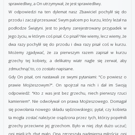
sprawiedliwy, a On utrzymywał, że jest sprawiedliwy.
W odpowiedzi na ten dylemat nasz Zbawiciel pochylił się do
przodu i zaczął przesuwać Swym palcem po kurzu, który leżał na
podłodze Świątyni. Jest to jedyny zarejestrowany przypadek w
Jego życiu, w którym coś pisał. Co pisał? Nie wiemy, lecz wiemy, że
dwa razy pochylił się do przodu i dwa razy pisał coś w kurzu.
Możemy zgadywać, że za pierwszym razem zapisał w kurzu
grzechy tej kobiety, a delikatny wiatr nagle się zerwał, aby
zdmuchnąć to, co zostało napisane.
Gdy On pisał, oni nastawali ze swymi pytaniami: "Co powiesz o
prawie Mojżeszowym?". On spojrzał na nich i dał im Swoją
odpowiedź: "Kto z was jest bez grzechu, niech pierwszy rzuci
kamieniem". Nie odwoływał on prawa Mojżeszowego. Domagał
się powołania nowego składu sędziowskiego; pytał, czy kobieta
ta mogła zostać należycie osądzona przez tych, którzy popełnili
grzechy przeciwne jej grzechom. Było w niej zbyt dużo uczuć;
oni mieli ich zbyt mało. Ona zgrzeszyła nadmierną miłością; oni