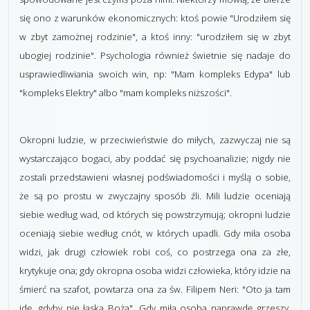
się ono z warunków ekonomicznych: ktoś powie "Urodziłem się
w zbyt zamożnej rodzinie", a ktoś inny: "urodziłem się w zbyt
ubogiej rodzinie". Psychologia również świetnie się nadaje do
usprawiedliwiania swoich win, np: "Mam kompleks Edypa" lub
"kompleks Elektry" albo "mam kompleks niższości".
Okropni ludzie, w przeciwieństwie do miłych, zazwyczaj nie są
wystarczająco bogaci, aby poddać się psychoanalizie; nigdy nie
zostali przedstawieni własnej podświadomości i myślą o sobie,
że są po prostu w zwyczajny sposób źli. Mili ludzie oceniają
siebie według wad, od których się powstrzymują; okropni ludzie
oceniają siebie według cnót, w których upadli. Gdy miła osoba
widzi, jak drugi człowiek robi coś, co postrzega ona za złe,
krytykuje ona; gdy okropna osoba widzi człowieka, który idzie na
śmierć na szafot, powtarza ona za św. Filipem Neri: "Oto ja tam
idę, gdyby nie łaska Boża". Gdy miła osoba naprawdę grzeszy,