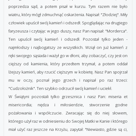
poprzedza sąd, a potem pisał w kurzu. Tym razem nie było
wiatru, który mógł zdmuchnąć oskarżenia. Napisał: "Złodziej". Miły
człowiek upuścił swój kamień i odszedł. Spoglądając na drugiego
faryzeusza i czytając w jego duszy, nasz Pan napisał: "Morderca".
Ten upuścił swój kamień i odszedł. Pozostał tylko jeden -
najmłodszy i najbogatszy ze wszystkich. Wziął on już kamień z
ręki swojego sąsiada i ważył go w dłoni, aby zobaczyć, czy jest on
cięższy od kamienia, który przedtem trzymał, a potem oddał
lżejszy kamień, aby rzucić cięższym w kobietę. Nasz Pan spojrzał
mu w oczy, poznał jego grzech i napisał po raz trzeci:
"Cudzołożnik". Ten szybko odrzucił swój kamień i uciekł.
W Świątyni pozostali tylko grzesznica i nasz Pan: miseria et
misericordia; nędza i miłosierdzie, stworzenie godne
pożałowania i współczucie. Zwracając się do niej słowem,
którego użył raz w odniesieniu do Swojej Matki w Kanie i którego
miał użyć raz jeszcze na Krzyżu, zapytał: "Niewiasto, gdzie są ci,