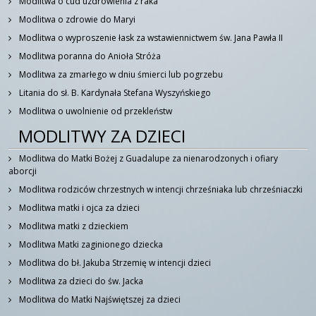
Modlitwa o cud uzdrowienia z raka
Modlitwa o zdrowie do Maryi
Modlitwa o wyproszenie łask za wstawiennictwem św. Jana Pawła II
Modlitwa poranna do Anioła Stróża
Modlitwa za zmarłego w dniu śmierci lub pogrzebu
Litania do sł. B. Kardynała Stefana Wyszyńskiego
Modlitwa o uwolnienie od przekleństw
MODLITWY ZA DZIECI
Modlitwa do Matki Bożej z Guadalupe za nienarodzonych i ofiary
aborcji
Modlitwa rodziców chrzestnych w intencji chrześniaka lub chrześniaczki
Modlitwa matki i ojca za dzieci
Modlitwa matki z dzieckiem
Modlitwa Matki zaginionego dziecka
Modlitwa do bł. Jakuba Strzemię w intencji dzieci
Modlitwa za dzieci do św. Jacka
Modlitwa do Matki Najświętszej za dzieci