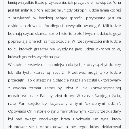
łamią wszystkie Boże przykazania, ich przyjaciele mówią, że: "ona
jest tak miła" lub "on jest tak miły"; gdy okropni ludzie łamią któreś
z przykazań w bardziej rażący sposób, przypinana jest im
etykietka człowieka "podłego i niewyrafinowanego". Mili ludzie
kochają czytać skandaliczne historie o złośliwych ludziach, gdyż
poprawiają one ich samopoczucie. W rzeczywistości mili ludzie
to ci, których grzechy nie wyszły na jaw; ludzie okropni to ci,
których grzechy wyszły na jaw.
W społeczeństwie nie ma miejsca dla tych, którzy są zbyt dobrzy
lub dla tych, którzy są zbyt źli. Przetrwać mogą tylko ludzie
przeciętni. To dlatego na Golgocie nasz Pan został ukrzyżowany
z dwoma łotrami. Tamci byli zbyt źli dla konwencjonalnej
moralności; nasz Pan był zbyt dobry. W czasie Swojego życia,
nasz Pan często był kojarzony z tymi "okropnymi ludźmi".
Opowiada On historię o synu marnotrawnym, który przedkładany
był nad swego cnotliwego brata. Pochwala On syna, który
zbuntował się i odpokutował a nie tego, który deklarował