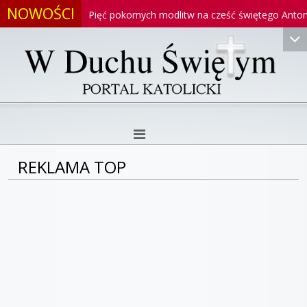
NOWOŚCI
niego
Pięć pokornych modlitw na cześć świętego Antoniego
REKLAMA TOP