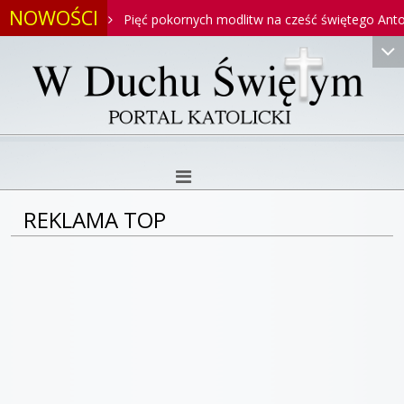
NOWOŚCI
ntoniego
Pięć pokornych modlitw na cześć świętego Antonieg
REKLAMA TOP