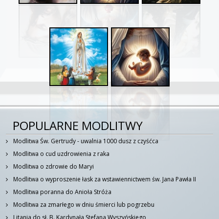
POPULARNE MODLITWY
Modlitwa Św. Gertrudy - uwalnia 1000 dusz z czyśćca
Modlitwa o cud uzdrowienia z raka
Modlitwa o zdrowie do Maryi
Modlitwa o wyproszenie łask za wstawiennictwem św. Jana Pawła II
Modlitwa poranna do Anioła Stróża
Modlitwa za zmarłego w dniu śmierci lub pogrzebu
Litania do sł. B. Kardynała Stefana Wyszyńskiego