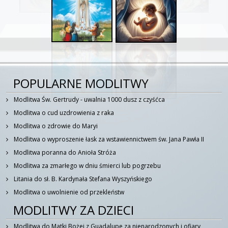
POPULARNE MODLITWY
Modlitwa Św. Gertrudy - uwalnia 1000 dusz z czyśćca
Modlitwa o cud uzdrowienia z raka
Modlitwa o zdrowie do Maryi
Modlitwa o wyproszenie łask za wstawiennictwem św. Jana Pawła II
Modlitwa poranna do Anioła Stróża
Modlitwa za zmarłego w dniu śmierci lub pogrzebu
Litania do sł. B. Kardynała Stefana Wyszyńskiego
Modlitwa o uwolnienie od przekleństw
MODLITWY ZA DZIECI
Modlitwa do Matki Bożej z Guadalupe za nienarodzonych i ofiary