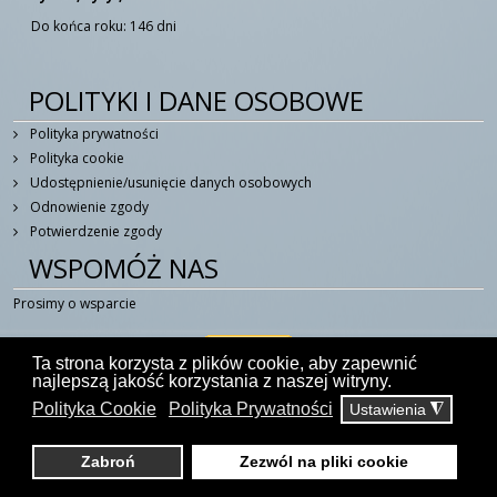
Do końca roku: 146 dni
POLITYKI I DANE OSOBOWE
Polityka prywatności
Polityka cookie
Udostępnienie/usunięcie danych osobowych
Odnowienie zgody
Potwierdzenie zgody
WSPOMÓŻ NAS
Prosimy o wsparcie
Ta strona korzysta z plików cookie, aby zapewnić
najlepszą jakość korzystania z naszej witryny.
Polityka Cookie
Polityka Prywatności
Ustawienia
◮
© 2014 - 2026 W Duchu Świętym - Portal Katolicki
kontakt@wduchuswietym.com
Zabroń
Zezwól na pliki cookie