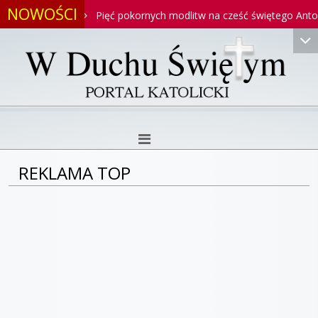
NOWOŚCI
ntoniego
Pięć pokornych modlitw na cześć świętego Antonieg
REKLAMA TOP