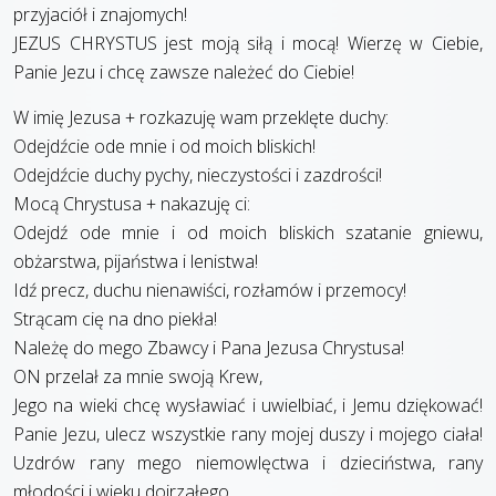
przyjaciół i znajomych!
JEZUS CHRYSTUS jest moją siłą i mocą! Wierzę w Ciebie,
Panie Jezu i chcę zawsze należeć do Ciebie!
W imię Jezusa + rozkazuję wam przeklęte duchy:
Odejdźcie ode mnie i od moich bliskich!
Odejdźcie duchy pychy, nieczystości i zazdrości!
Mocą Chrystusa + nakazuję ci:
Odejdź ode mnie i od moich bliskich szatanie gniewu,
obżarstwa, pijaństwa i lenistwa!
Idź precz, duchu nienawiści, rozłamów i przemocy!
Strącam cię na dno piekła!
Należę do mego Zbawcy i Pana Jezusa Chrystusa!
ON przelał za mnie swoją Krew,
Jego na wieki chcę wysławiać i uwielbiać, i Jemu dziękować!
Panie Jezu, ulecz wszystkie rany mojej duszy i mojego ciała!
Uzdrów rany mego niemowlęctwa i dzieciństwa, rany
młodości i wieku dojrzałego.