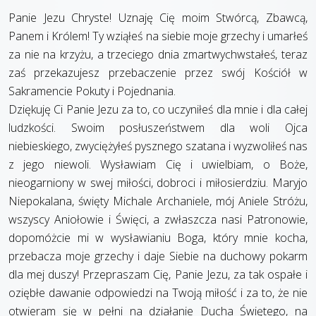
Panie Jezu Chryste! Uznaję Cię moim Stwórcą, Zbawcą,
Panem i Królem! Ty wziąłeś na siebie moje grzechy i umarłeś
za nie na krzyżu, a trzeciego dnia zmartwychwstałeś, teraz
zaś przekazujesz przebaczenie przez swój Kościół w
Sakramencie Pokuty i Pojednania.
Dziękuję Ci Panie Jezu za to, co uczyniłeś dla mnie i dla całej
ludzkości. Swoim posłuszeństwem dla woli Ojca
niebieskiego, zwyciężyłeś pysznego szatana i wyzwoliłeś nas
z jego niewoli. Wysławiam Cię i uwielbiam, o Boże,
nieogarniony w swej miłości, dobroci i miłosierdziu. Maryjo
Niepokalana, święty Michale Archaniele, mój Aniele Stróżu,
wszyscy Aniołowie i Święci, a zwłaszcza nasi Patronowie,
dopomóżcie mi w wysławianiu Boga, który mnie kocha,
przebacza moje grzechy i daje Siebie na duchowy pokarm
dla mej duszy! Przepraszam Cię, Panie Jezu, za tak ospałe i
oziębłe dawanie odpowiedzi na Twoją miłość i za to, że nie
otwieram się w pełni na działanie Ducha Świętego, na