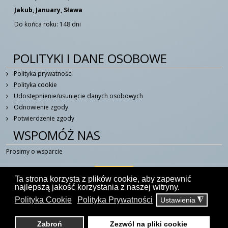
Jakub, January, Sława
Do końca roku: 148 dni
POLITYKI I DANE OSOBOWE
Polityka prywatności
Polityka cookie
Udostępnienie/usunięcie danych osobowych
Odnowienie zgody
Potwierdzenie zgody
WSPOMÓŻ NAS
Prosimy o wsparcie
Ta strona korzysta z plików cookie, aby zapewnić
najlepszą jakość korzystania z naszej witryny.
Polityka Cookie
Polityka Prywatności
Ustawienia
◮
© 2014 - 2026 W Duchu Świętym - Portal Katolicki
kontakt@wduchuswietym.com
Zabroń
Zezwól na pliki cookie