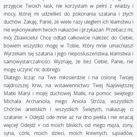
przyjęcie Twoich łask, nie korzystam w pełni z władzy i
mocy, której mi udzieliłeś do pokonania szatana i złych
duchów. Żałuję, Panie, że wiele razy uległem ich kłamstwu i
nie wykonywałem twoich nakazów i przykazań. Przebacz mi,
mój Zbawicielu! Chcę odtąd całkowicie należeć do Ciebie,
bowiem wszystko mogę w Tobie, Który mnie umacniasz!
Wyrzekam się szatana i jego nieposłuszeństwa, kłamstwa i
samowystarczalności. Wyznaję, że bez Ciebie, Panie, nie
mogę uczynić nic dobrego.
Dlatego licząc na Twe miłosierdzie i na osłonę Twojej
najdroższej Krwi, na wstawiennictwo Twej Najświętszej
Matki Maryi i mojej duchowej Matki, na pomoc świętego
Michała Archanioła, mego Anioła Stróża, wszystkich
Chórów anielskich i wszystkich Świętych, nakazuję ci
szatanie: + Odejdź ode mnie aż na dno piekła i nie wracaj
więcej! Odejdź + od moich bliskich, od mego męża, żony,
syna, córki, moich dzieci, moich krewnych, sąsiadów,