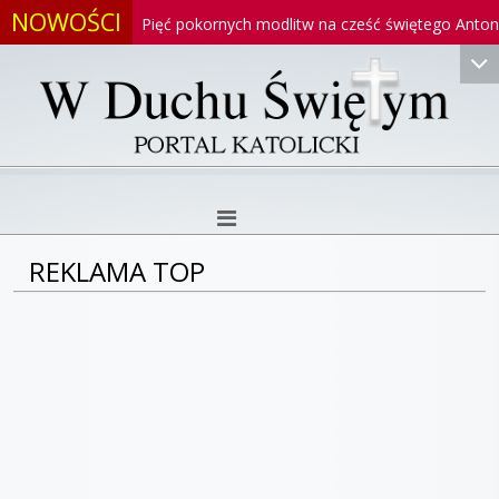
NOWOŚCI
oniego
Pięć pokornych modlitw na cześć świętego Antoniego
REKLAMA TOP