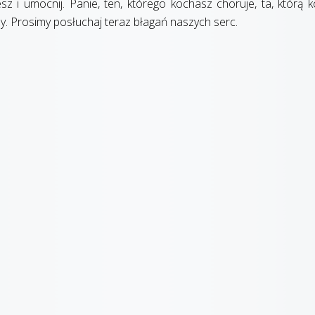
sz i umocnij. Panie, ten, którego kochasz choruje, ta, którą 
my. Prosimy posłuchaj teraz błagań naszych serc.