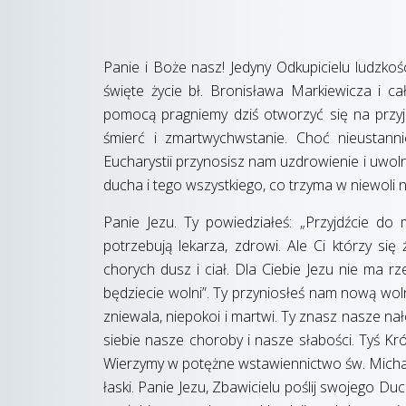
Panie i Boże nasz! Jedyny Odkupicielu ludzkoś
święte życie bł. Bronisława Markiewicza i c
pomocą pragniemy dziś otworzyć się na przyj
śmierć i zmartwychwstanie. Choć nieustan
Eucharystii przynosisz nam uzdrowienie i uwoln
ducha i tego wszystkiego, co trzyma w niewoli n
Panie Jezu. Ty powiedziałeś: „Przyjdźcie do 
potrzebują lekarza, zdrowi. Ale Ci którzy się
chorych dusz i ciał. Dla Ciebie Jezu nie ma r
będziecie wolni”. Ty przyniosłeś nam nową wol
zniewala, niepokoi i martwi. Ty znasz nasze nał
siebie nasze choroby i nasze słabości. Tyś Kró
Wierzymy w potężne wstawiennictwo św. Michała 
łaski. Panie Jezu, Zbawicielu poślij swojego Du