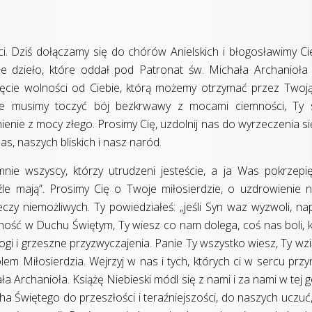
ci. Dziś dołączamy się do chórów Anielskich i błogosławimy Ci
ałe dzieło, które oddał pod Patronat św. Michała Archanioła
ęcie wolności od Ciebie, którą możemy otrzymać przez Twoj
nie musimy toczyć bój bezkrwawy z mocami ciemności, Ty
ienie z mocy złego. Prosimy Cię, uzdolnij nas do wyrzeczenia si
as, naszych bliskich i nasz naród.
mnie wszyscy, którzy utrudzeni jesteście, a ja Was pokrzepię
 źle mają”. Prosimy Cię o Twoje miłosierdzie, o uzdrowienie 
zeczy niemożliwych. Ty powiedziałeś: „jeśli Syn waz wyzwoli, n
ność w Duchu Świętym, Ty wiesz co nam dolega, coś nas boli, k
ogi i grzeszne przyzwyczajenia. Panie Ty wszystko wiesz, Ty wzi
lem Miłosierdzia. Wejrzyj w nas i tych, których ci w sercu przy
Archanioła. Książę Niebieski módl się z nami i za nami w tej g
cha Świętego do przeszłości i teraźniejszości, do naszych uczuć,