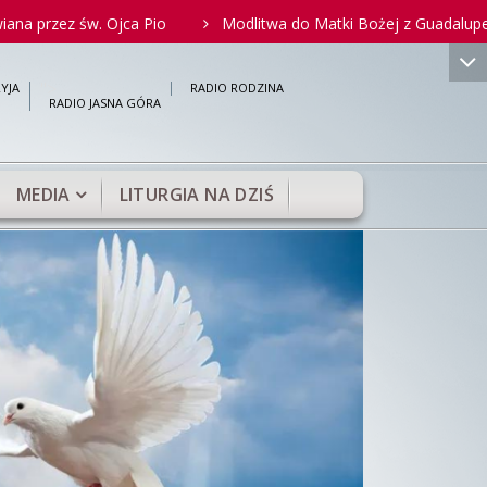
św. Ojca Pio
Modlitwa do Matki Bożej z Guadalupe za nienarod
">
YJA
RADIO RODZINA
RADIO JASNA GÓRA
MEDIA
LITURGIA NA DZIŚ