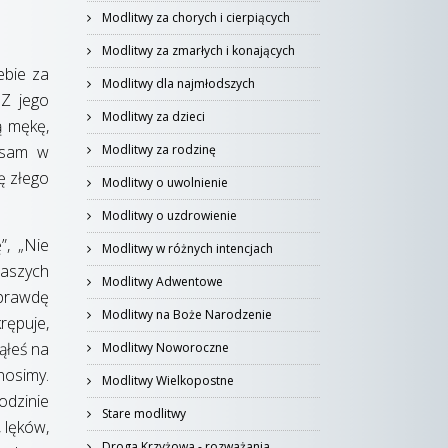
Modlitwy za chorych i cierpiących
Modlitwy za zmarłych i konających
ebie za
Modlitwy dla najmłodszych
 Z jego
Modlitwy za dzieci
ą mękę,
 sam w
Modlitwy za rodzinę
ę złego
Modlitwy o uwolnienie
Modlitwy o uzdrowienie
”, „Nie
Modlitwy w różnych intencjach
naszych
Modlitwy Adwentowe
aprawdę
Modlitwy na Boże Narodzenie
rępuje,
ąłeś na
Modlitwy Noworoczne
nosimy.
Modlitwy Wielkopostne
odzinie
Stare modlitwy
 lęków,
Droga Krzyżowa - rozważania