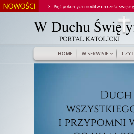
NOWOŚCI
Antoniego
Pięć pokornych modlitw na cześć świętego Antonie
HOME
W SERWISIE
CZYT