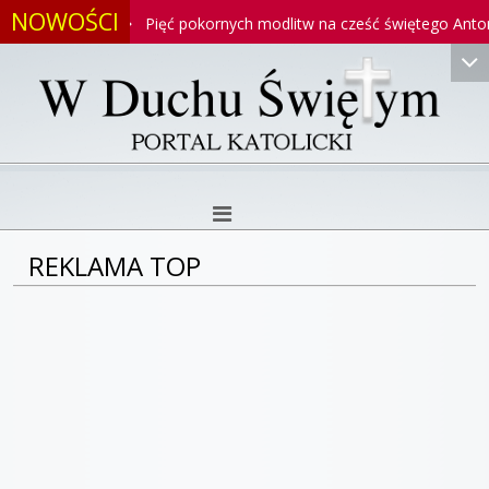
NOWOŚCI
toniego
Pięć pokornych modlitw na cześć świętego Antonieg
REKLAMA TOP