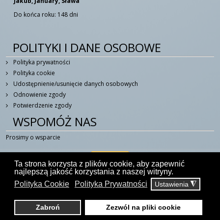
Jakub, January, Sława
Do końca roku: 148 dni
POLITYKI I DANE OSOBOWE
Polityka prywatności
Polityka cookie
Udostępnienie/usunięcie danych osobowych
Odnowienie zgody
Potwierdzenie zgody
WSPOMÓŻ NAS
Prosimy o wsparcie
Ta strona korzysta z plików cookie, aby zapewnić
najlepszą jakość korzystania z naszej witryny.
Polityka Cookie
Polityka Prywatności
Ustawienia
◮
© 2014 - 2026 W Duchu Świętym - Portal Katolicki
kontakt@wduchuswietym.com
Zabroń
Zezwól na pliki cookie