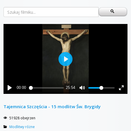
Tajemnica Szczęścia - 15 modlitw Św. Brygidy
51928 obejrzen
Modlitwy różne