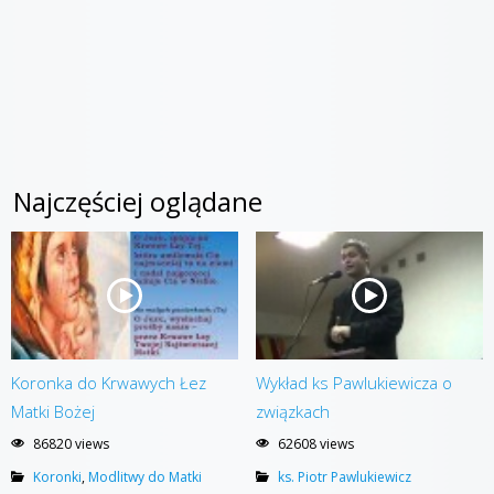
Najczęściej oglądane
Koronka do Krwawych Łez
Wykład ks Pawlukiewicza o
Matki Bożej
związkach
86820 views
62608 views
Koronki
,
Modlitwy do Matki
ks. Piotr Pawlukiewicz