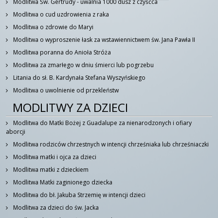
Modlitwa Św. Gertrudy - uwalnia 1000 dusz z czyśćca
Modlitwa o cud uzdrowienia z raka
Modlitwa o zdrowie do Maryi
Modlitwa o wyproszenie łask za wstawiennictwem św. Jana Pawła II
Modlitwa poranna do Anioła Stróża
Modlitwa za zmarłego w dniu śmierci lub pogrzebu
Litania do sł. B. Kardynała Stefana Wyszyńskiego
Modlitwa o uwolnienie od przekleństw
MODLITWY ZA DZIECI
Modlitwa do Matki Bożej z Guadalupe za nienarodzonych i ofiary
aborcji
Modlitwa rodziców chrzestnych w intencji chrześniaka lub chrześniaczki
Modlitwa matki i ojca za dzieci
Modlitwa matki z dzieckiem
Modlitwa Matki zaginionego dziecka
Modlitwa do bł. Jakuba Strzemię w intencji dzieci
Modlitwa za dzieci do św. Jacka