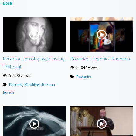
Bożej
Koronka z prośbą by Jezus się
Różaniec Tajemnica Radosna
TYM zajął
55044 views
56290 views
Różaniec
Koronki
,
Modlitwy do Pana
Jezusa