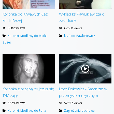
Koronka do Krwawych Łez
Wykład ks Pawlukiewicza o
Matki Bożej
związkach
86820 views
62608 views
Koronki
,
Modlitwy do Matki
ks. Piotr Pawlukiewicz
Bożej
Koronka z prośbą by Jezus się
Lech Dokowicz - Satanizm w
TYM zajął
przemyśle muzycznym.
56290 views
52557 views
Koronki
,
Modlitwy do Pana
Zagrożenia duchowe