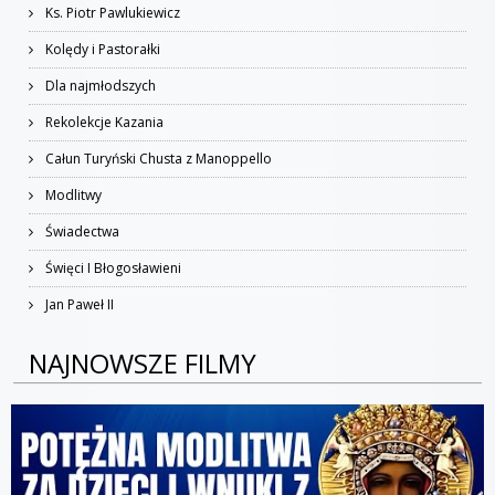
Ks. Piotr Pawlukiewicz
Kolędy i Pastorałki
Dla najmłodszych
Rekolekcje Kazania
Całun Turyński Chusta z Manoppello
Modlitwy
Świadectwa
Święci I Błogosławieni
Jan Paweł II
NAJNOWSZE FILMY