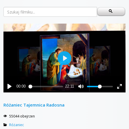
Różaniec Tajemnica Radosna
55044 obejrzen
Różaniec