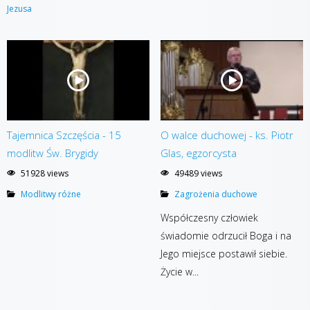
Jezusa
Tajemnica Szczęścia - 15
O walce duchowej - ks. Piotr
modlitw Św. Brygidy
Glas, egzorcysta
51928 views
49489 views
Modlitwy różne
Zagrożenia duchowe
Współczesny człowiek
świadomie odrzucił Boga i na
Jego miejsce postawił siebie.
Życie w...