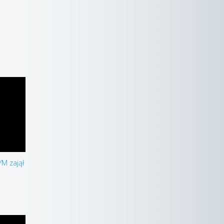
YM zajął