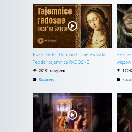
Różaniec ks. Dominik Chmielewski ks.
Pięknie
Teodor tajemnice RADOSNE
więzów 
20191 obejrzen
17247
Różaniec
Różan