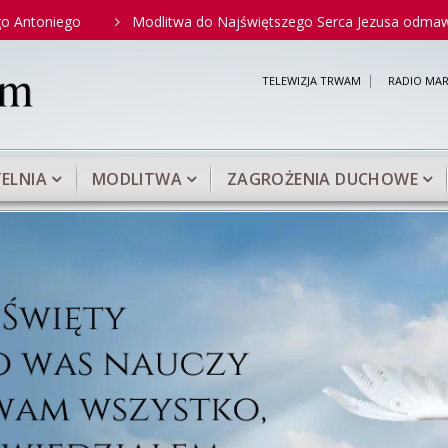
Modlitwa do Najświętszego Serca Jezusa odmawiana przez św
TELEWIZJA TRWAM
RADIO MAR
ELNIA
MODLITWA
ZAGROŻENIA DUCHOWE