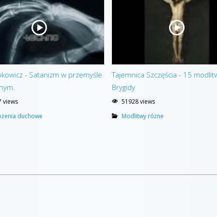
kowicz - Satanizm w przemyśle
Tajemnica Szczęścia - 15 modlit
nym.
Brygidy
 views
51928 views
ożenia duchowe
Modlitwy różne