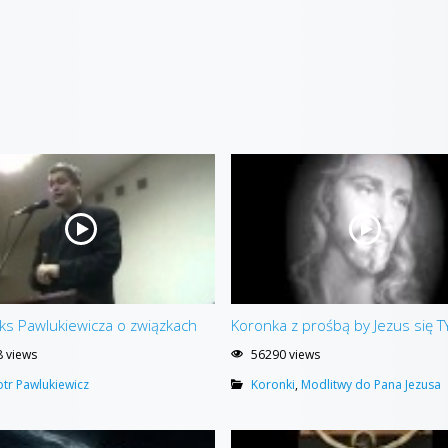
ks Pawlukiewicza o związkach
Koronka z prośbą by Jezus się T
 views
56290 views
iotr Pawlukiewicz
Koronki
,
Modlitwy do Pana Jezusa