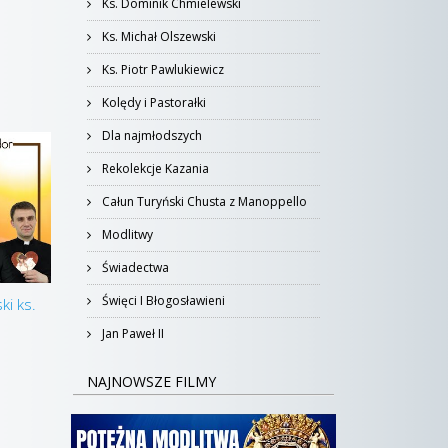
Ks. Dominik Chmielewski
Ks. Michał Olszewski
Ks. Piotr Pawlukiewicz
Kolędy i Pastorałki
Dla najmłodszych
Rekolekcje Kazania
Całun Turyński Chusta z Manoppello
Modlitwy
Świadectwa
Święci I Błogosławieni
ki ks.
Jan Paweł II
NAJNOWSZE FILMY