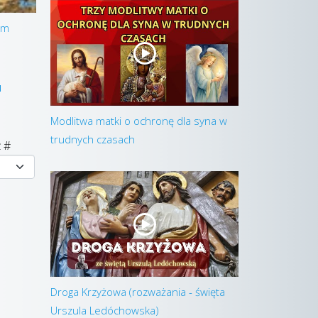
em
I
Modlitwa matki o ochronę dla syna w
trudnych czasach
 #
Droga Krzyżowa (rozważania - święta
Urszula Ledóchowska)