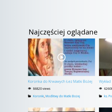
Najczęściej oglądane
Koronka do Krwawych Łez Matki Bożej
Wykład 
86820 views
62608
Koronki
,
Modlitwy do Matki Bożej
ks. P