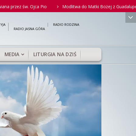
. Ojca Pio
Modlitwa do Matki Bożej z Guadalupe za nienarodzo
">
YJA
RADIO RODZINA
RADIO JASNA GÓRA
MEDIA
LITURGIA NA DZIŚ