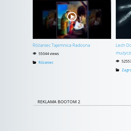
Różaniec Tajemnica Radosna
Lech Do
muzycz
55044 views
52557
Różaniec
Zagr
REKLAMA BOOTOM 2