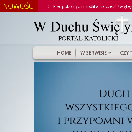
NOWOŚCI
oniego
Pięć pokornych modlitw na cześć świętego Antoniego
HOME
W SERWISIE
CZYT