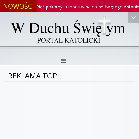
NOWOŚCI
o
Pięć pokornych modlitw na cześć świętego Antoniego
REKLAMA TOP