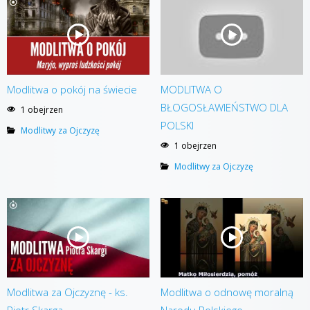
Modlitwa o pokój na świecie
MODLITWA O
BŁOGOSŁAWIEŃSTWO DLA
1 obejrzen
POLSKI
Modlitwy za Ojczyzę
1 obejrzen
Modlitwy za Ojczyzę
Modlitwa za Ojczyznę - ks.
Modlitwa o odnowę moralną