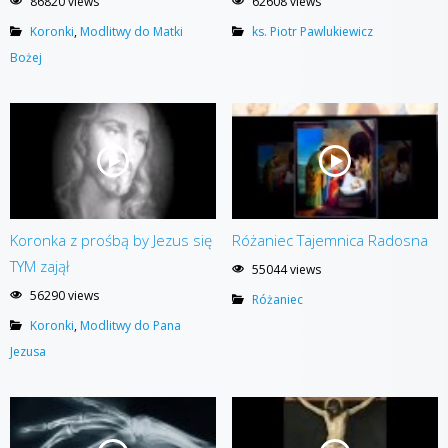
86820 views
62608 views
Koronki
,
Modlitwy do Matki
ks. Piotr Pawlukiewicz
Bożej
Koronka z prośbą by Jezus się
Różaniec Tajemnica Radosna
TYM zajął
55044 views
56290 views
Różaniec
Koronki
,
Modlitwy do Pana
Jezusa