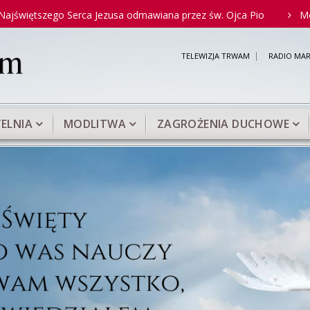
 Serca Jezusa odmawiana przez św. Ojca Pio
Modlitwa do Mat
TELEWIZJA TRWAM
RADIO MAR
ELNIA
MODLITWA
ZAGROŻENIA DUCHOWE