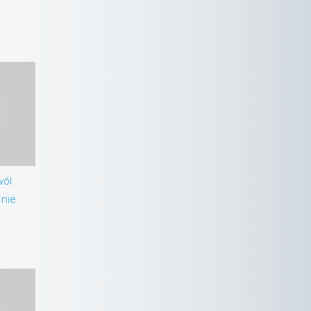
wól
 nie