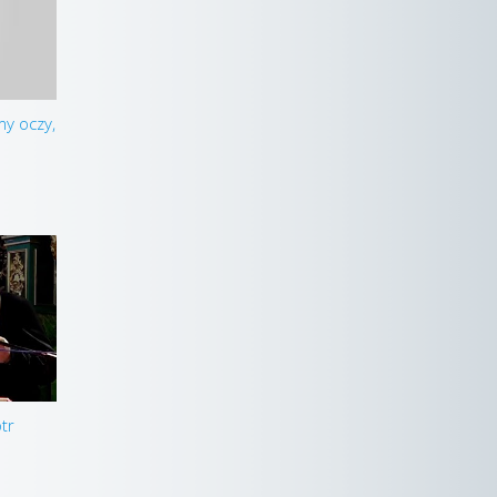
my oczy,
tr