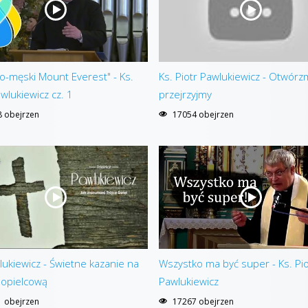
-męski Mount Everest" - Ks.
Ks. Piotr Pawlukiewicz - Otwórz
awlukiewicz cz. 1
przejrzyjmy
 obejrzen
17054 obejrzen
lukiewicz - Świetne kazanie na
Wszystko ma być super - Ks. Pio
Popielcową
Pawlukiewicz
 obejrzen
17267 obejrzen