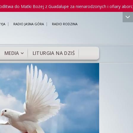
ki Bożej z Guadalupe za nienarodzonych i ofiary aborcji
Drog
YJA
RADIO JASNA GÓRA
RADIO RODZINA
MEDIA
LITURGIA NA DZIŚ