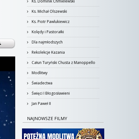
Ks. Dominik Chmielewski
Ks. Michał Olszewski
Ks. Piotr Pawlukiewicz
Kolędy i Pastorałki
Dla najmłodszych
Rekolekcje Kazania
Całun Turyński Chusta z Manoppello
Modlitwy
Świadectwa
Święci I Błogosławieni
Jan Paweł II
NAJNOWSZE FILMY