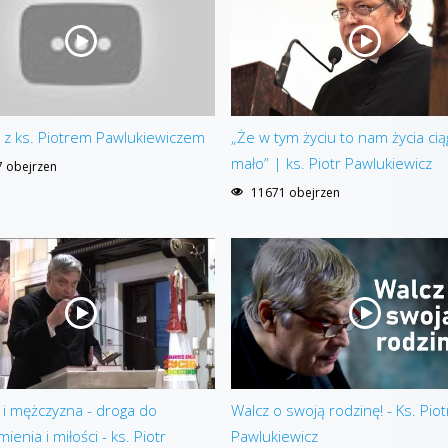
z ks. Piotrem Pawlukiewiczem
„Że w tym życiu to nam życia cią
mało” | ks. Piotr Pawlukiewicz
 obejrzen
11671 obejrzen
 i mężczyzna - droga do
Walcz o swoją rodzinę! - Ks. Piot
enia i miłości - ks. Piotr
Pawlukiewicz