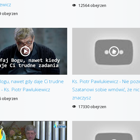
ewicz
12564 obejrzen
 obejrzen
Bogu, nawet gdy daje Ci trudne
Ks. Piotr Pawlukiewicz - Nie poz
 - Ks. Piotr Pawlukiewicz
Szatanowi sobie wmówić, że nic
znaczysz
 obejrzen
17330 obejrzen