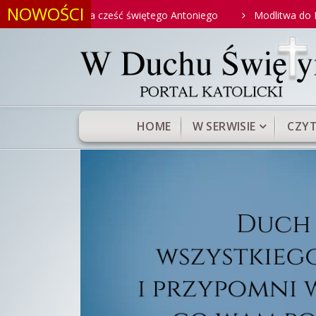
NOWOŚCI
litw na cześć świętego Antoniego
Modlitwa do Najświętszego
HOME
W SERWISIE
CZYT