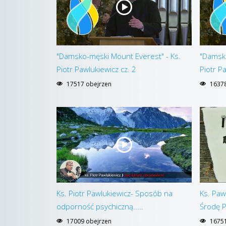
"Damsko-męski Mount Everest" - Ks.
"Damsko
Piotr Pawlukiewicz cz. 2
Piotr P
17517 obejrzen
16378
Ks. Piotr Pawlukiewicz- Sposób na
Ks. Paw
odporność psychiczną.....
Środę 
17009 obejrzen
16751