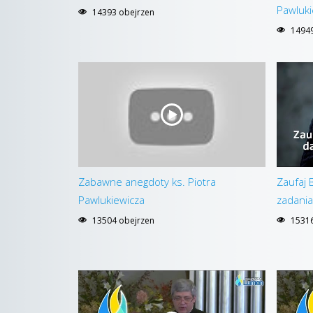
Pawluki
14393 obejrzen
14949
Zabawne anegdoty ks. Piotra
Zaufaj 
Pawlukiewicza
zadania
13504 obejrzen
15316