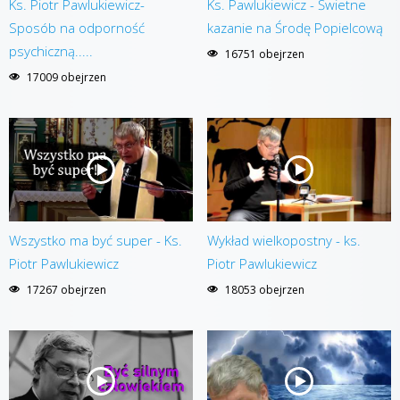
Ks. Piotr Pawlukiewicz-
Ks. Pawlukiewicz - Świetne
Sposób na odporność
kazanie na Środę Popielcową
psychiczną.....
16751 obejrzen
17009 obejrzen
Wszystko ma być super - Ks.
Wykład wielkopostny - ks.
Piotr Pawlukiewicz
Piotr Pawlukiewicz
17267 obejrzen
18053 obejrzen