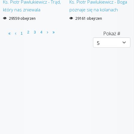
Ks. Piotr Pawlukiewicz - Trąd,
Ks. Piotr Pawlukiewicz - Boga
który nas zniewala
poznaje się na kolanach
29559 obejrzen
29161 obejrzen
2
3
4
Pokaż #
1