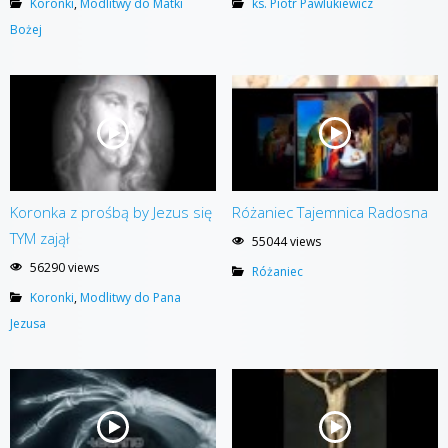
Koronki
,
Modlitwy do Matki
ks. Piotr Pawlukiewicz
Bożej
Koronka z prośbą by Jezus się
Różaniec Tajemnica Radosna
TYM zajął
55044 views
56290 views
Różaniec
Koronki
,
Modlitwy do Pana
Jezusa