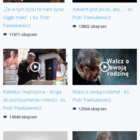
„Że w tym życiu to nam życia
Adwent jest po to, aby... - ks.
ciągle mało” | ks. Piotr
Piotr Pawlukiewicz
Pawlukiewicz
10802 obejrzen
11671 obejrzen
Kobieta i mężczyzna - droga
Walcz o swoją rodzinę! - Ks.
do porozumienia i miłości - ks.
Piotr Pawlukiewicz
Piotr Pawlukiewicz
12564 obejrzen
14949 obejrzen