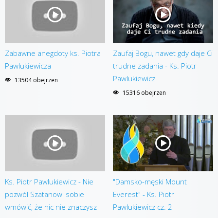
Zabawne anegdoty ks. Piotra
Zaufaj Bogu, nawet gdy daje Ci
Pawlukiewicza
trudne zadania - Ks. Piotr
Pawlukiewicz
13504 obejrzen
15316 obejrzen
Ks. Piotr Pawlukiewicz - Nie
"Damsko-męski Mount
pozwól Szatanowi sobie
Everest" - Ks. Piotr
wmówić, że nic nie znaczysz
Pawlukiewicz cz. 2