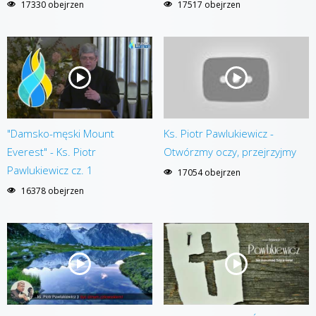
17330 obejrzen
17517 obejrzen
"Damsko-męski Mount
Ks. Piotr Pawlukiewicz -
Everest" - Ks. Piotr
Otwórzmy oczy, przejrzyjmy
Pawlukiewicz cz. 1
17054 obejrzen
16378 obejrzen