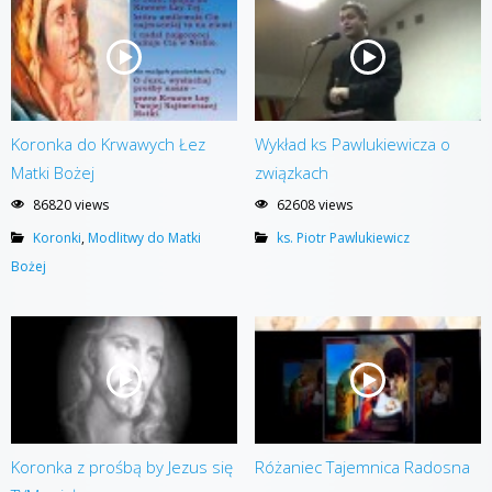
Koronka do Krwawych Łez
Wykład ks Pawlukiewicza o
Matki Bożej
związkach
86820 views
62608 views
Koronki
,
Modlitwy do Matki
ks. Piotr Pawlukiewicz
Bożej
Koronka z prośbą by Jezus się
Różaniec Tajemnica Radosna