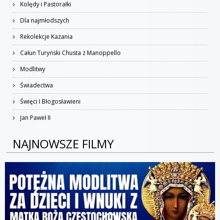
Kolędy i Pastorałki
Dla najmłodszych
Rekolekcje Kazania
Całun Turyński Chusta z Manoppello
Modlitwy
Świadectwa
Święci I Błogosławieni
Jan Paweł II
NAJNOWSZE FILMY