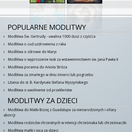
POPULARNE MODLITWY
Modlitwa Św. Gertrudy - uwalnia 1000 dusz z czyśćca
Modlitwa o cud uzdrowienia z raka
Modlitwa o zdrowie do Maryi
Modlitwa o wyproszenie łask za wstawiennictwem św. Jana Pawła II
Modlitwa poranna do Anioła Stróża
Modlitwa za zmarłego w dniu śmierci lub pogrzebu
Litania do sł. B. Kardynała Stefana Wyszyńskiego
Modlitwa o uwolnienie od przekleństw
MODLITWY ZA DZIECI
Modlitwa do Matki Bożej z Guadalupe za nienarodzonych i ofiary
aborcji
Modlitwa rodziców chrzestnych w intencji chrześniaka lub chrześniaczki
Modlitwa matki i ojca za dzieci