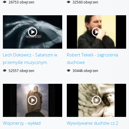
26753 obejrzen
32560 obejrzen
Lech Dokowicz - Satanizm w
Robert Tekieli - zagrożenia
przemyśle muzycznym.
duchowe
52557 obejrzen
30448 obejrzen
Wizjonerzy - wykład
Wywolywanie duchów cz.2