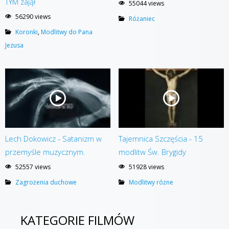
TYM zajął
55044 views
56290 views
Różaniec
Koronki
,
Modlitwy do Pana
Jezusa
Lech Dokowicz - Satanizm w
Tajemnica Szczęścia - 15
przemyśle muzycznym.
modlitw Św. Brygidy
52557 views
51928 views
Zagrożenia duchowe
Modlitwy różne
KATEGORIE FILMÓW