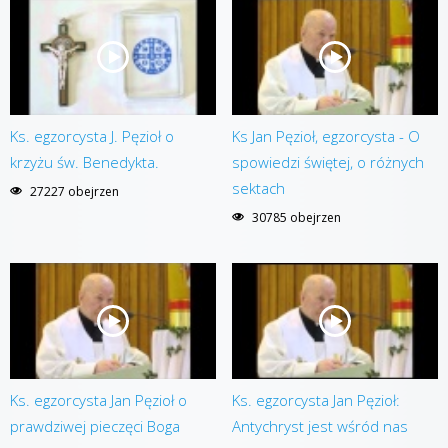
Ks. egzorcysta J. Pęzioł o
Ks Jan Pęzioł, egzorcysta - O
krzyżu św. Benedykta.
spowiedzi świętej, o różnych
sektach
27227 obejrzen
30785 obejrzen
Ks. egzorcysta Jan Pęzioł o
Ks. egzorcysta Jan Pęzioł:
prawdziwej pieczęci Boga
Antychryst jest wśród nas