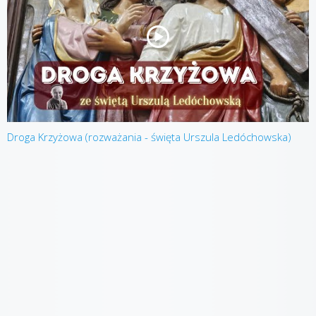
Droga Krzyżowa (rozważania - święta Urszula Ledóchowska)