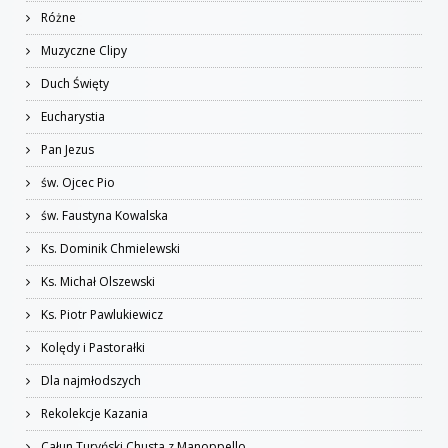
Różne
Muzyczne Clipy
Duch Święty
Eucharystia
Pan Jezus
św. Ojcec Pio
św. Faustyna Kowalska
Ks. Dominik Chmielewski
Ks. Michał Olszewski
Ks. Piotr Pawlukiewicz
Kolędy i Pastorałki
Dla najmłodszych
Rekolekcje Kazania
Całun Turyński Chusta z Manoppello