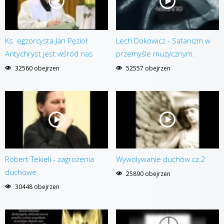
Ks. egzorcysta Jan Pęzioł:
Lech Dokowicz - Satanizm w
Antychryst jest wśród nas
przemyśle muzycznym.
32560 obejrzen
52557 obejrzen
Robert Tekieli - zagrożenia
Wywolywanie duchów cz.2
duchowe
25890 obejrzen
30448 obejrzen