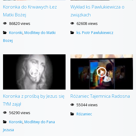
Koronka do Krwawych Łez
Wykład ks Pawlukiewicza o
Matki Bożej
związkach
86820 views
62608 views
Koronki
,
Modlitwy do Matki
ks. Piotr Pawlukiewicz
Bożej
Koronka z prośbą by Jezus się
Różaniec Tajemnica Radosna
TYM zajął
55044 views
56290 views
Różaniec
Koronki
,
Modlitwy do Pana
Jezusa