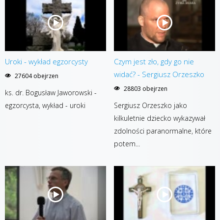
Uroki - wykład egzorcysty
Czym jest zło, gdy go nie
widać? - Sergiusz Orzeszko
27604 obejrzen
28803 obejrzen
ks. dr. Bogusław Jaworowski -
egzorcysta, wykład - uroki
Sergiusz Orzeszko jako
kilkuletnie dziecko wykazywał
zdolności paranormalne, które
potem...