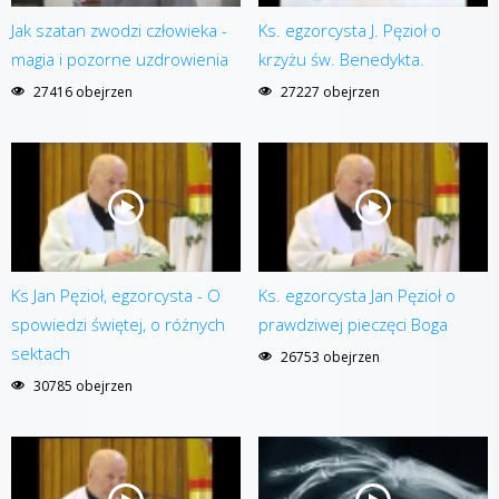
Jak szatan zwodzi człowieka -
Ks. egzorcysta J. Pęzioł o
magia i pozorne uzdrowienia
krzyżu św. Benedykta.
27416 obejrzen
27227 obejrzen
Ks Jan Pęzioł, egzorcysta - O
Ks. egzorcysta Jan Pęzioł o
spowiedzi świętej, o różnych
prawdziwej pieczęci Boga
sektach
26753 obejrzen
30785 obejrzen