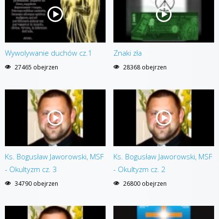
Wywolywanie duchów cz.1
Znaki zła
27465 obejrzen
28368 obejrzen
Ks. Bogusław Jaworowski, MSF
Ks. Bogusław Jaworowski, MSF
- Okultyzm cz. 3
- Okultyzm cz. 2
34790 obejrzen
26800 obejrzen