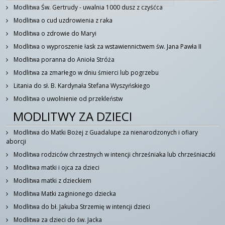
Modlitwa Św. Gertrudy - uwalnia 1000 dusz z czyśćca
Modlitwa o cud uzdrowienia z raka
Modlitwa o zdrowie do Maryi
Modlitwa o wyproszenie łask za wstawiennictwem św. Jana Pawła II
Modlitwa poranna do Anioła Stróża
Modlitwa za zmarłego w dniu śmierci lub pogrzebu
Litania do sł. B. Kardynała Stefana Wyszyńskiego
Modlitwa o uwolnienie od przekleństw
MODLITWY ZA DZIECI
Modlitwa do Matki Bożej z Guadalupe za nienarodzonych i ofiary
aborcji
Modlitwa rodziców chrzestnych w intencji chrześniaka lub chrześniaczki
Modlitwa matki i ojca za dzieci
Modlitwa matki z dzieckiem
Modlitwa Matki zaginionego dziecka
Modlitwa do bł. Jakuba Strzemię w intencji dzieci
Modlitwa za dzieci do św. Jacka