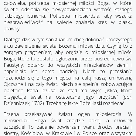
człowieka, potrzeba miłosiernej miłości Boga, w której
świetle odsłania się niewypowiedziana wartość każdego
ludzkiego istnienia. Potrzeba miłosierdzia, aby wszelka
niesprawiedliwość na świecie znalazła kres w blasku
prawdy.
Dlatego dziś w tym sanktuarium chcę dokonać uroczystego
aktu zawierzenia świata Bożemu miłosierdziu. Czynię to z
gorącym pragnieniem, aby orędzie o miłosiernej miłości
Boga, które tu zostało ogłoszone przez pośrednictwo św.
Faustyny, dotarło do wszystkich mieszkańców ziemi i
napełniało ich serca nadzieją. Niech to przesłanie
rozchodzi się z tego miejsca na całą naszą umiłowaną
Ojczyznę i na cały świat. Niech się spełnia zobowiązująca
obietnica Pana Jezusa, że stąd ma wyjść „iskra, która
przygotuje świat na ostateczne Jego przyjście” (por.
Dzienniczek, 1732). Trzeba tę iskrę Bożej łaski rozniecać.
Trzeba przekazywać światu ogień miłosierdzia. W
miłosierdziu Boga świat znajdzie pokój, a człowiek
szczęście! To zadanie powierzam wam, drodzy bracia i
siostry, Kościołowi w Krakowie i w Polsce oraz wszystkim