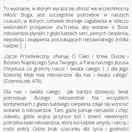
To wyznanie, w którym wyraża się ufność we wszechmocną
miłość Boga, jest szczególnie potrzebne w naszych
czasach, w których człowiek doznaje zagubienia w obliczu
wielorakich przejawów zła.Trzeba, aby wołanie o Boże
miłosierdzie płynęło z głębi ludzkich serc, pełnych cierpienia,
niepokoju i zwątpienia, poszukujących niezawodnego źródła
nadziei. [...]
„Ojcze Przedwieczny, ofiaruję Ci Ciało i Krew, Duszę i
Bóstwo Najmilszego Syna Twojego, a Pana naszego Jezusa
Chrystusa za grzechy nasze i świata całego; (…) dla Jego
bolesnej Męki miej miłosierdzie dla nas i świata całego”
(Dzienniczek, 476).
Dla nas i świata całego… Jak bardzo dzisiejszy świat
potrzebuje Bożego miłosierdzia! Na wszystkich
kontynentach z głębin ludzkiego cierpienia zdaje się wznosić
wołanie o miłosierdzie. Tam, gdzie panuje nienawiść i chęć
odwetu, gdzie wojna przynosi ból i śmierć niewinnych,
potrzeba łaski miłosierdzia, które koi ludzkie umysły i serca, i
rodzi pokój. Gdzie brak szacunku dla życia i godności