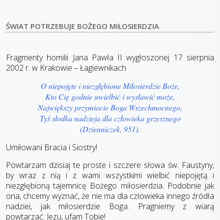
ŚWIAT POTRZEBUJE BOŻEGO MIŁOSIERDZIA
Fragmenty homilii Jana Pawła II wygłoszonej 17 sierpnia
2002 r. w Krakowie – Łagiewnikach
O niepojęte i niezgłębione Miłosierdzie Boże,
Kto Cię godnie uwielbić i wysławić może,
Największy przymiocie Boga Wszechmocnego,
Tyś słodka nadzieja dla człowieka grzesznego
(Dzienniczek, 951).
Umiłowani Bracia i Siostry!
Powtarzam dzisiaj te proste i szczere słowa św. Faustyny,
by wraz z nią i z wami wszystkimi wielbić niepojętą i
niezgłębioną tajemnicę Bożego miłosierdzia. Podobnie jak
ona, chcemy wyznać, że nie ma dla człowieka innego źródła
nadziei, jak miłosierdzie Boga. Pragniemy z wiarą
powtarzać: Jezu, ufam Tobie!