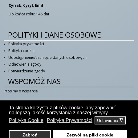
Cyriak, Cyryl, Emil
Do końca roku: 146 dni
POLITYKI I DANE OSOBOWE
Polityka prywatności
Polityka cookie
Udostępnienie/usunięcie danych osobowych
Odnowienie zgody
Potwierdzenie zgody
WSPOMÓŻ NAS
Prosimy o wsparcie
Ta strona korzysta z plików cookie, aby zapewnić
najlepszą jakość korzystania z naszej witryny.
Polityka Cookie
Polityka Prywatności
Ustawienia
◮
© 2014 - 2026 W Duchu Świętym - Portal Katolicki
kontakt@wduchuswietym.com
Zabroń
Zezwól na pliki cookie