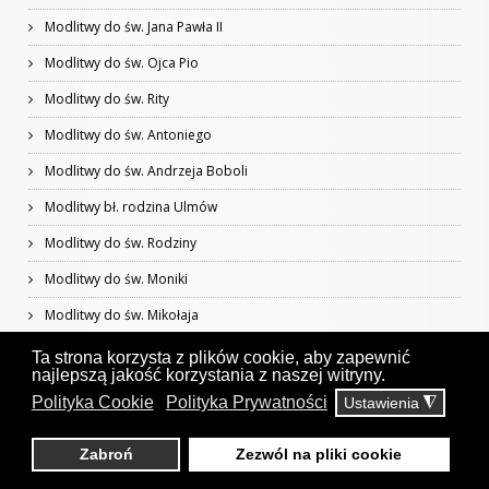
Modlitwy do św. Jana Pawła II
Modlitwy do św. Ojca Pio
Modlitwy do św. Rity
Modlitwy do św. Antoniego
Modlitwy do św. Andrzeja Boboli
Modlitwy bł. rodzina Ulmów
Modlitwy do św. Rodziny
Modlitwy do św. Moniki
Modlitwy do św. Mikołaja
Modlitwy za Kościół i duchowieństwo
Ta strona korzysta z plików cookie, aby zapewnić
najlepszą jakość korzystania z naszej witryny.
Modlitwy za Ojczyznę i pokój
Polityka Cookie
Polityka Prywatności
Ustawienia
◮
Modlitwy za chorych i cierpiących
Zabroń
Zezwól na pliki cookie
Modlitwy za zmarłych i konających