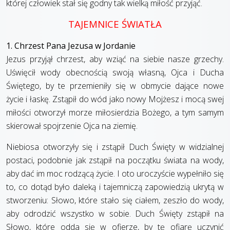
której człowiek stał się godny tak wielką miłość przyjąć.
TAJEMNICE ŚWIATŁA
1. Chrzest Pana Jezusa w Jordanie
Jezus przyjął chrzest, aby wziąć na siebie nasze grzechy.
Uświęcił wody obecnością swoją własną, Ojca i Ducha
Świętego, by te przemieniły się w obmycie dające nowe
życie i łaskę. Zstąpił do wód jako nowy Mojżesz i mocą swej
miłości otworzył morze miłosierdzia Bożego, a tym samym
skierował spojrzenie Ojca na ziemię.
Niebiosa otworzyły się i zstąpił Duch Święty w widzialnej
postaci, podobnie jak zstąpił na początku świata na wody,
aby dać im moc rodzącą życie. I oto uroczyście wypełniło się
to, co dotąd było daleką i tajemniczą zapowiedzią ukrytą w
stworzeniu: Słowo, które stało się ciałem, zeszło do wody,
aby odrodzić wszystko w sobie. Duch Święty zstąpił na
Słowo, które odda się w ofierze, by tę ofiarę uczynić