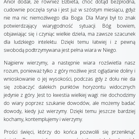
Anioł dodał, że również Elżbieta, choć dotąd bezpłodna,
cudownie poczęła syna i jest już w szóstym miesiącu, gdyż
nie ma nic niemożliwego dla Boga. Dla Maryi był to znak
potwierdzający wiarygodność sytuacji. Bóg bowiem,
objawiając się i czyniąc wielkie dzieła, ma zawsze szacunek
dla ludzkiego intelektu. Dzięki temu łatwiej i z pewną
swobodą podtrzymywana jest pełna wiara w Niego.
Najpierw wierzymy, a następnie wiara rozświetla nasz
rozum, ponieważ tylko z góry możliwe jest oglądanie doliny i
wnioskowanie o jej wysokości, podczas gdy z dołu nie da
się zobaczyć dalekich punktów horyzontu widocznych
jedynie z góry. Jest to kwestia wielkiej wagi: nie dochodzimy
do wiary poprzez szukanie dowodów, ale możemy badać
dowody, kiedy już wierzymy. Dzięki temu jeszcze bardziej
kochamy, kontemplujemy i wierzymy.
Prości święci, którzy do końca pozwolili się przeniknąć