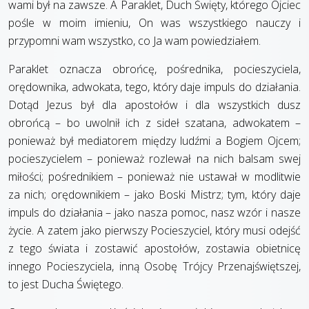
wami był na zawsze. A Paraklet, Duch Święty, którego Ojciec
pośle w moim imieniu, On was wszystkiego nauczy i
przypomni wam wszystko, co Ja wam powiedziałem.
Paraklet oznacza obrońcę, pośrednika, pocieszyciela,
orędownika, adwokata, tego, który daje impuls do działania.
Dotąd Jezus był dla apostołów i dla wszystkich dusz
obrońcą – bo uwolnił ich z sideł szatana, adwokatem –
ponieważ był mediatorem między ludźmi a Bogiem Ojcem;
pocieszycielem – ponieważ rozlewał na nich balsam swej
miłości; pośrednikiem – ponieważ nie ustawał w modlitwie
za nich; orędownikiem – jako Boski Mistrz; tym, który daje
impuls do działania – jako nasza pomoc, nasz wzór i nasze
życie. A zatem jako pierwszy Pocieszyciel, który musi odejść
z tego świata i zostawić apostołów, zostawia obietnicę
innego Pocieszyciela, inną Osobę Trójcy Przenajświętszej,
to jest Ducha Świętego.