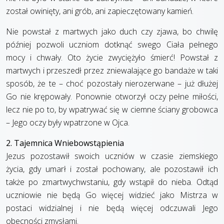
został owinięty, ani grób, ani zapieczętowany kamień.
Nie powstał z martwych jako duch czy zjawa, bo chwilę
później pozwoli uczniom dotknąć swego Ciała pełnego
mocy i chwały. Oto życie zwyciężyło śmierć! Powstał z
martwych i przeszedł przez zniewalające go bandaże w taki
sposób, że te – choć pozostały nierozerwane – już dłużej
Go nie krępowały. Ponownie otworzył oczy pełne miłości,
lecz nie po to, by wpatrywać się w ciemne ściany grobowca
– Jego oczy były wpatrzone w Ojca.
2. Tajemnica Wniebowstąpienia
Jezus pozostawił swoich uczniów w czasie ziemskiego
życia, gdy umarł i został pochowany, ale pozostawił ich
także po zmartwychwstaniu, gdy wstąpił do nieba. Odtąd
uczniowie nie będą Go więcej widzieć jako Mistrza w
postaci widzialnej i nie będą więcej odczuwali Jego
obecności zmysłami.