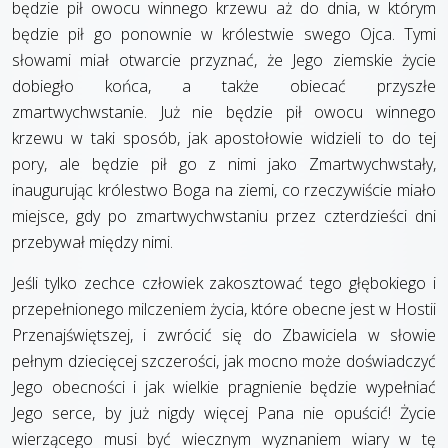
będzie pił owocu winnego krzewu aż do dnia, w którym
będzie pił go ponownie w królestwie swego Ojca. Tymi
słowami miał otwarcie przyznać, że Jego ziemskie życie
dobiegło końca, a także obiecać przyszłe
zmartwychwstanie. Już nie będzie pił owocu winnego
krzewu w taki sposób, jak apostołowie widzieli to do tej
pory, ale będzie pił go z nimi jako Zmartwychwstały,
inaugurując królestwo Boga na ziemi, co rzeczywiście miało
miejsce, gdy po zmartwychwstaniu przez czterdzieści dni
przebywał między nimi.
Jeśli tylko zechce człowiek zakosztować tego głębokiego i
przepełnionego milczeniem życia, które obecne jest w Hostii
Przenajświętszej, i zwrócić się do Zbawiciela w słowie
pełnym dziecięcej szczerości, jak mocno może doświadczyć
Jego obecności i jak wielkie pragnienie będzie wypełniać
Jego serce, by już nigdy więcej Pana nie opuścić! Życie
wierzącego musi być wiecznym wyznaniem wiary w tę