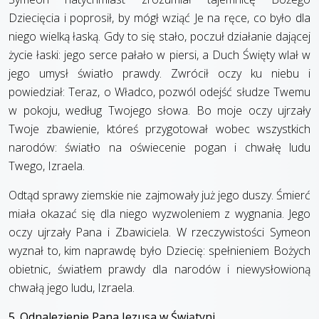
Dziecięcia i poprosił, by mógł wziąć Je na ręce, co było dla
niego wielką łaską. Gdy to się stało, poczuł działanie dającej
życie łaski: jego serce pałało w piersi, a Duch Święty wlał w
jego umysł światło prawdy. Zwrócił oczy ku niebu i
powiedział: Teraz, o Władco, pozwól odejść słudze Twemu
w pokoju, według Twojego słowa. Bo moje oczy ujrzały
Twoje zbawienie, któreś przygotował wobec wszystkich
narodów: światło na oświecenie pogan i chwałę ludu
Twego, Izraela.
Odtąd sprawy ziemskie nie zajmowały już jego duszy. Śmierć
miała okazać się dla niego wyzwoleniem z wygnania. Jego
oczy ujrzały Pana i Zbawiciela. W rzeczywistości Symeon
wyznał to, kim naprawdę było Dziecię: spełnieniem Bożych
obietnic, światłem prawdy dla narodów i niewysłowioną
chwałą jego ludu, Izraela.
5. Odnalezienie Pana Jezusa w Świątyni