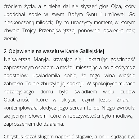
źródłem życia, a z nieba dał się słyszeć głos Ojca, który
upodobał sobie w swym Bożym Synu i umiłował Go
nieskończoną miłością. Był to uroczysty moment, w którym
chwała Trójcy Przenajświętszej ponownie oświeciła całą
ziemię.
2. Objawienie na weselu w Kanie Galilejskiej
Najświętsza Maryja, krzątając się i okazując gościnność
zaproszonym osobom, a może i mieszając wino z którymś z
apostołów, uświadomiła sobie, że tego wina właśnie
zabrakło. To nie zburzyło jej spokoju. W spokojnych murach
nazarejskiego domu była świadkiem wielu cudów
Opatrzności, które w ukryciu czynił Jezus. Znała i
kontemplowała słodycz Jego serca i to do Niego zwróciła
się jednym słowem, które w rzeczywistości było modlitwą i
zaproszeniem do działania.
Chrystus kazał sługom napełnić stągwie, a oni – sądząc być