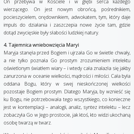
On przebywa w Kościele i w głębi serca każdego
wierzącego. On jest nowym obrońcą, pośrednikiem,
pocieszycielem, orędownikiem, adwokatem, tym, który daje
impuls do działania i zaszczepia nowe życie tam, gdzie
dotąd zwycięskie były słabości ludzkiej natury.
4. Tajemnica wniebowzięcia Maryi
Maryja stanęła przed Bogiem i ujrzała Go w świetle chwały,
a nie tylko poznała Go prostym zrozumieniem intelektu
oświetlonym światłem wiary – i wtedy cała znalazła się jakby
zanurzona w oceanie wielkości, mądrości i miłości. Cała była
oddana Bogu, który w swej nieskończonej wielkości
pozostaje Bogiem prostym. Dlatego Maryja, by wznieść się
ku Bogu, nie potrzebowała tego wszystkiego, co konieczne
jest w kontemplacji – analogii, analiz, syntez intelektu – lecz
zobaczyła Go w Jego prostocie, jak ktoś, kto widzi ukochaną
osobę twarzą w twarz.