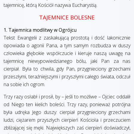
tajemnicę, którą Kościół nazywa Eucharystią.
TAJEMNICE BOLESNE
1. Tajemnica modlitwy w Ogrójcu
Tekst Ewangelii z zaskakującą prostotą i dość lakonicznie
opowiada o agonii Pana, a tym samym rozbudza w duszy
człowieka głębokie współczucie i kieruje naszą uwagę na
tajemnicę niewypowiedzianego bólu, jaki Pan za nas
cierpiał. Była to chwila, gdy Pan, przygnieciony grzechami
przeszłymi, teraźniejszymi i przyszłymi całego świata, odczuł
na sobie ich ogrom.
Trzy razy osłabł i prosił, by – jeśli to możliwe – Ojciec oddalił
od Niego ten kielich boleści. Trzy razy, ponieważ potrójna
była udręka Jego duszy: cierpiał przygnieciony grzechami
ludzi, ciężarem przyszłych cierpień Kościoła i przeczuciem
zbliżającej się męki. Największych zaś cierpień doświadczył,