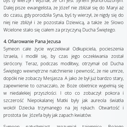
byś ty wierzył i wyznał, że On jest Synem jednorodzonym.
Dalej pisze ewangelista, że Józef nie zbliżał się do Maryi aż
do czasu, gdy porodziła Syna, byś ty wierzył, że nigdy się do
niej nie zbliżył i że pozostała Dziewicą, a także że Słowo
Wcielone stało się ciałem za przyczyną Ducha Świętego.
4. Ofiarowanie Pana Jezusa
Symeon całe życie wyczekiwał Odkupiciela, pocieszenia
Izraela, i modlił się, by czas jego oczekiwania został
skrócony. Teraz, podczas modlitwy, otrzymał od Ducha
Świętego wewnętrzne natchnienie i pewność, że nie umrze,
dopóki nie zobaczy Mesjasza. A jako że był już bardzo stary,
zapewnienie to oznaczało, że Boże obietnice wypełnią się
w niedalekiej przyszłości. I oto co zobaczył: pokora i
szczerość Niepokalanej Matki były jak aureola światła
wokół Dziecka trzymanego na Jej rękach. Otwartość i
prostota św. Józefa były jak zapach kwiatów.
Symeon natychmiast zrozumiał tajemnicę Bożego