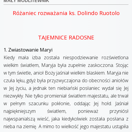
MAŁY MODLITEWNIK
Różaniec rozważania ks. Dolindo Ruotolo
TAJEMNICE RADOSNE
1. Zwiastowanie Maryi
Kiedy mała izba została niespodziewanie rozświetlona
wielkim światłem, Maryja była zupełnie zaskoczona. Stojąc
w tym świetle, anioł Boży jaśniał wielkim blaskiem. Maryja nie
czuła lęku, gdyż była przyzwyczajona do obecności aniołów
w Jej życiu, a jednak ten niebiański posłaniec wydał się Jej
niezwykły. Nie tylko promieniał światłem majestatu, ale trwał
w pełnym szacunku pokłonie, oddając Jej hołd. Jaśniał
najpiękniejszym światłem, ponieważ przyniósł
najwspanialszą wieść, jaka kiedykolwiek została posłana z
nieba na ziemię. A mimo to wielkość jego majestatu ustąpiła