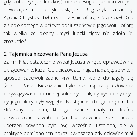
gdy zobaczył, jak ludzkość obraża Boga i jak bardzo jest
niewdzięczna mimo tylu łask, jakie Bóg zsyła na ziemię.
Agonia Chrystusa była jednocześnie ofiarą, którą złożył Ojcu
z siebie samego w pełnym posłuszeństwie Jego woli – ofiarą
tak wielką, że biedny umysł ludzki nigdy nie zdoła jej
zrozumieć.
2. Tajemnica biczowania Pana Jezusa
Zanim Piłat ostatecznie wydał Jezusa w ręce oprawców na
ukrzyżowanie, kazał Go ubiczować, mając nadzieję, że w ten
sposób zadowoli żądne krwi tłumy, które domagały się
śmierci Pana. Biczowanie było okrutną karą: człowieka
przywiązywano do niskiej kolumny – tak, by był pochylony i
by jego plecy były wygięte. Następnie bito go prętem lub
skórzanym biczem, którego sznurki miały na końcu
przyczepione kawałki kości lub ołowiane kulki. Liczba
uderzeń powinna była być wcześniej ustalona, ale w
praktyce pomijano ten nakaz, zwłaszcza gdy człowiek miał