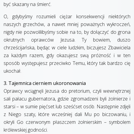
być skazany na śmierć.
O, gdybyśmy rozumieli ciężar konsekwencji niektórych
naszych grzechów, a nawet mniej poważnych wykroczeń,
nigdy nie pozwolilibyśmy sobie na to, by dołączyć do grona
okrutnych oprawców Jezusa. Ty bowiem, duszo
chrześcijańska, będąc w ciele ludzkim, biczujesz Zbawiciela
za każdym razem, gdy okazujesz swą próżność i w ten
sposób występujesz przeciwko Temu, który tak bardzo cię
ukochał.
3. Tajemnica cierniem ukoronowania
Oprawcy wciągnęli Jezusa do pretorium, czyli wewnętrznej
sali pałacu gubernatora, gdzie zgromadzeni byli żołnierze i
starsi – w sumie pięćset lub sześćset osób. Następnie zdjęli
z Niego szaty, które wcześniej dali Mu po biczowaniu, i
okryli Go czerwonym płaszczem żołnierskim – symbolem
królewskiej godności.