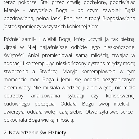
teraz pokorze. Stał przez chwilę pochylony, podziwiając
Maryję – arcydzieło Boga – po czym zawołał: Bądź
pozdrowiona, pełna łaski, Pan jest z tobą! Błogosławiona
jesteś spomię­dzy wszystkich kobiet tej ziemi.
Później zamilkł i wielbił Boga, który uczynił Ją tak piękną.
Ujrzał w Niej najjaśniejsze odbicie Jego nieskończonej
świętości. Anioł promieniował samą miłością, trwając w
adoracji i kontemplując nieskończony dystans między mocą
stworzenia a Stwórcą. Maryja kontemplowała w tym
momencie moc Boga i Jemu się oddała bezgranicznym
aktem wiary. Nie musiała wiedzieć już nic więcej, nie miała
potrzeby analizowania sytuacji czy konsekwencji
cudownego poczęcia. Oddała Bogu swój intelekt i
uwierzyła, oddała wolę i całą siebie. Otworzyła swe serce i
pokochała Boga wielką miłością.
2. Nawiedzenie św. Elżbiety