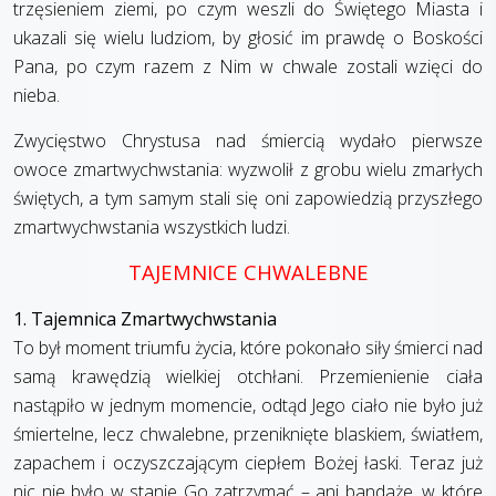
trzęsieniem ziemi, po czym weszli do Świętego Miasta i
ukazali się wielu ludziom, by głosić im prawdę o Boskości
Pana, po czym razem z Nim w chwale zostali wzięci do
nieba.
Zwycięstwo Chrystusa nad śmiercią wydało pierwsze
owoce zmartwychwstania: wyzwolił z grobu wielu zmarłych
świętych, a tym samym stali się oni zapowiedzią przyszłego
zmartwychwstania wszystkich ludzi.
TAJEMNICE CHWALEBNE
1. Tajemnica Zmartwychwstania
To był moment triumfu życia, które pokonało siły śmierci nad
samą krawędzią wielkiej otchłani. Przemienienie ciała
nastąpiło w jednym momencie, odtąd Jego ciało nie było już
śmiertelne, lecz chwalebne, przeniknięte blaskiem, światłem,
zapachem i oczyszczającym ciepłem Bożej łaski. Teraz już
nic nie było w stanie Go zatrzymać – ani bandaże, w które