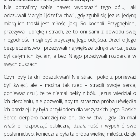
Nie potrafimy sobie nawet wyobrazić tego bólu, jaki
odczuwali Maryja i Józef w chwili, gdy zgubił się Jezus. Jedyną
miarą ich troski jest miłość, jaką Go kochali. Przygnębieni,
przeżywali udrękę i strach, że to oni sami z powodu swej
niegodności mogli być przyczyną Jego odejścia. Drżeli o Jego
bezpieczeństwo i przeżywali największe udręki serca. Jezus
był całym ich życiem, a bez Niego przeżywali rozdarcie w
swych duszach.
Czym były te dni poszukiwań! Nie stracili pokoju, ponieważ
byli święci, ale – można tak rzec – stracili swoje serca,
ponieważ czuli, że te niemal pękły z bólu. Jezus wiedział o
ich cierpieniu, ale pozwolił, aby ta straszna próba uświęciła
ich bardziej i by była przykładem dla wszystkich. Jego Boskie
Serce cierpiało bardziej niż oni, ale w chwili, gdy On miał
właśnie rozpocząć publiczną działalność i wypełnić swe
posłannictwo, konieczna była ta próba wielkiej miłości, dzięki