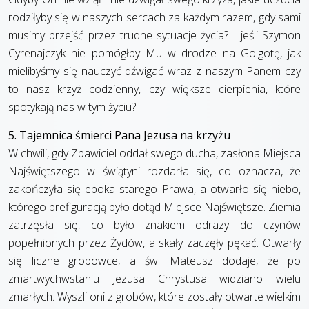
rodziłyby się w naszych sercach za każdym razem, gdy sami
musimy przejść przez trudne sytuacje życia? I jeśli Szymon
Cyrenajczyk nie pomógłby Mu w drodze na Golgotę, jak
mielibyśmy się nauczyć dźwigać wraz z naszym Panem czy
to nasz krzyż codzienny, czy większe cierpienia, które
spotykają nas w tym życiu?
5. Tajemnica śmierci Pana Jezusa na krzyżu
W chwili, gdy Zbawiciel oddał swego ducha, zasłona Miejsca
Najświętszego w świątyni rozdarła się, co oznacza, że
zakończyła się epoka starego Prawa, a otwarło się niebo,
którego prefiguracją było dotąd Miejsce Najświętsze. Ziemia
zatrzęsła się, co było znakiem odrazy do czynów
popełnionych przez Żydów, a skały zaczęły pękać. Otwarły
się liczne grobowce, a św. Mateusz dodaje, że po
zmartwychwstaniu Jezusa Chrystusa widziano wielu
zmarłych. Wyszli oni z grobów, które zostały otwarte wielkim