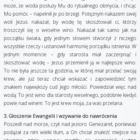
może, że woda posłuży Mu do rytualnego obmycia, i chcąc
Mu pomóc – napełnili je po brzegi. Potężnym nakazem swej
woli Jezus nakazał, by wodę tę skosztowali ci, którzy
troszczyli się o weselne wino. Nakazał tak samo jak na
początku świata, gdy jednym słowem stworzył z niczego
wszystkie rzeczy i ustanowił harmonię porządku istnienia. W
jednym momencie – gdy starosta miał zaczerpnąć i
skosztować wodę – Jezus przemienił ją w najlepsze wino.
To nie była jeszcze ta godzina, w której miał przelać swoją
krew, ale już teraz chciał wskazać i zapowiedzieć tym
znakiem największy cud Jego miłości. Powiedział więc nad
wodą: To jest wino dla starosty weselnego, podobnie kiedyś
powie nad winem: To jest krew moja, za was przelana.
3. Głoszenie Ewangelii i wzywanie do nawrócenia
Poszedł nad morze, czyli nad jezioro Genezaret, ponieważ
podążał za nim wielki tłum, a On chciał znaleźć miejsce na