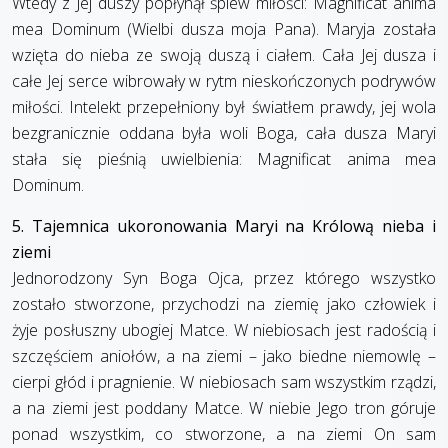
Wtedy z Jej duszy popłynął śpiew miłości: Magnificat anima
mea Dominum (Wielbi dusza moja Pana). Maryja została
wzięta do nieba ze swoją duszą i ciałem. Cała Jej dusza i
całe Jej serce wibrowały w rytm nieskończonych podrywów
miłości. Intelekt przepełniony był światłem prawdy, jej wola
bezgranicznie oddana była woli Boga, cała dusza Maryi
stała się pieśnią uwielbienia: Magnificat anima mea
Dominum.
5. Tajemnica ukoronowania Maryi na Królową nieba i
ziemi
Jednorodzony Syn Boga Ojca, przez którego wszystko
zostało stworzone, przychodzi na ziemię jako człowiek i
żyje posłuszny ubogiej Matce. W niebiosach jest radością i
szczęściem aniołów, a na ziemi – jako biedne niemowlę –
cierpi głód i pragnienie. W niebiosach sam wszystkim rządzi,
a na ziemi jest poddany Matce. W niebie Jego tron góruje
ponad wszystkim, co stworzone, a na ziemi On sam