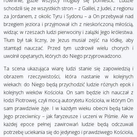
równinie, gdzie wszyscy mogliby się pomieścić. Ludzie
schodzili się ze wszystkich stron – z Galilei, z Judei, z regionu
za Jordanem, z okolic Tyru i Sydonu – a On przebywał nad
brzegiem jeziora i przyjmował ich z nieskończoną miłością,
widząc w rzeszach ludzi pierwociny i zalążki Jego królestwa.
Tłum był tak liczny, że Jezus musiał zejść na łódkę, aby
stamtąd nauczać. Przed tym uzdrowił wielu chorych i
uwolnił opętanych, których do Niego przyprowadzono.
Ta scena ukazująca wiarę ludzi stanie się zapowiedzią i
obrazem rzeczywistości, która nastanie w kolejnych
wiekach: do Niego będą przychodzić ludzie różnych epok i
kolejnych wieków Kościoła. On sam będzie ich nauczał z
łodzi Piotrowej, czyli mocą autorytetu Kościoła, w którym On
sam prawdziwie żyje. I w każdym wieku obecni będą także
Jego przeciwnicy – jak faryzeusze i uczeni w Piśmie. Ale w
każdej epoce pełnej zawirowań ludzie będą odczuwali
potrzebę uciekania się do jedynego i prawdziwego Kościoła,