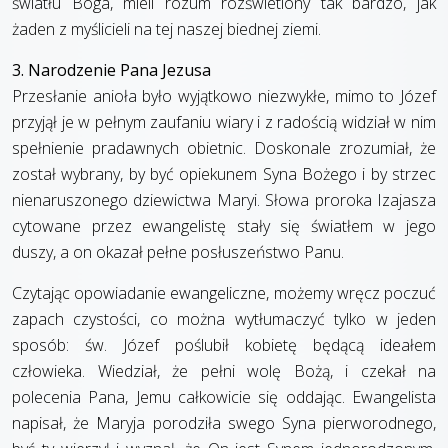
światłu Boga, mieli rozum rozświetlony tak bardzo, jak
żaden z myślicieli na tej naszej biednej ziemi.
3. Narodzenie Pana Jezusa
Przesłanie anioła było wyjątkowo niezwykłe, mimo to Józef
przyjął je w pełnym zaufaniu wiary i z radością widział w nim
spełnienie pradawnych obietnic. Doskonale zrozumiał, że
został wybrany, by być opiekunem Syna Bożego i by strzec
nienaruszonego dziewictwa Maryi. Słowa proroka Izajasza
cytowane przez ewangelistę stały się światłem w jego
duszy, a on okazał pełne posłuszeństwo Panu.
Czytając opowiadanie ewangeliczne, możemy wręcz poczuć
zapach czystości, co można wytłumaczyć tylko w jeden
sposób: św. Józef poślubił kobietę będącą ideałem
człowieka. Wiedział, że pełni wolę Bożą, i czekał na
polecenia Pana, Jemu całkowicie się oddając. Ewangelista
napisał, że Maryja porodziła swego Syna pierworodnego,