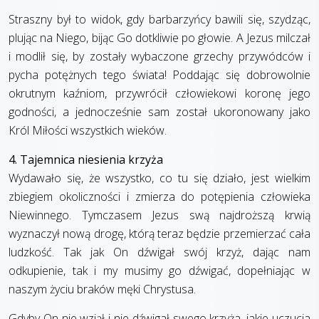
Straszny był to widok, gdy barbarzyńcy bawili się, szydząc,
plując na Niego, bijąc Go dotkliwie po głowie. A Jezus milczał
i modlił się, by zostały wybaczone grzechy przywódców i
pycha potężnych tego świata! Poddając się dobrowolnie
okrutnym kaźniom, przywrócił człowiekowi koronę jego
godności, a jednocześnie sam został ukoronowany jako
Król Miłości wszystkich wieków.
4. Tajemnica niesienia krzyża
Wydawało się, że wszystko, co tu się działo, jest wielkim
zbiegiem okoliczności i zmierza do potępienia człowieka
Niewinnego. Tymczasem Jezus swą najdroższą krwią
wyznaczył nową drogę, którą teraz będzie przemierzać cała
ludzkość. Tak jak On dźwigał swój krzyż, dając nam
odkupienie, tak i my musimy go dźwigać, dopełniając w
naszym życiu braków męki Chrystusa.
Gdyby On nie wziął i nie dźwigał swego krzyża, jakie uczucia