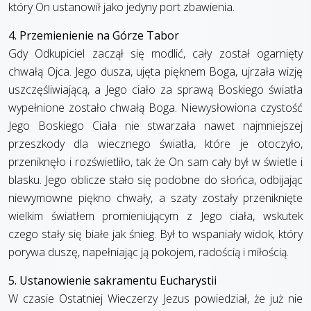
który On ustanowił jako jedyny port zbawienia.
4. Przemienienie na Górze Tabor
Gdy Odkupiciel zaczął się modlić, cały został ogarnięty
chwałą Ojca. Jego dusza, ujęta pięknem Boga, ujrzała wizję
uszczęśliwiającą, a Jego ciało za sprawą Boskiego światła
wypełnione zostało chwałą Boga. Niewysłowiona czystość
Jego Boskiego Ciała nie stwarzała nawet najmniejszej
przeszkody dla wiecznego światła, które je otoczyło,
przeniknęło i rozświetliło, tak że On sam cały był w świetle i
blasku. Jego oblicze stało się podobne do słońca, odbijając
niewymowne piękno chwały, a szaty zostały przeniknięte
wielkim światłem promieniującym z Jego ciała, wskutek
czego stały się białe jak śnieg. Był to wspaniały widok, który
porywa duszę, napełniając ją pokojem, radością i miłością.
5. Ustanowienie sakramentu Eucharystii
W czasie Ostatniej Wieczerzy Jezus powiedział, że już nie