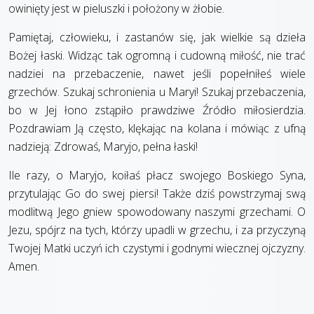
owinięty jest w pieluszki i położony w żłobie.
Pamiętaj, człowieku, i zastanów się, jak wielkie są dzieła
Bożej łaski. Widząc tak ogromną i cudowną miłość, nie trać
nadziei na przebaczenie, nawet jeśli popełniłeś wiele
grzechów. Szukaj schronienia u Maryi! Szukaj przebaczenia,
bo w Jej łono zstąpiło prawdziwe Źródło miłosierdzia.
Pozdrawiam Ją często, klękając na kolana i mówiąc z ufną
nadzieją: Zdrowaś, Maryjo, pełna łaski!
Ile razy, o Maryjo, koiłaś płacz swojego Boskiego Syna,
przytulając Go do swej piersi! Także dziś powstrzymaj swą
modlitwą Jego gniew spowodowany naszymi grzechami. O
Jezu, spójrz na tych, którzy upadli w grzechu, i za przyczyną
Twojej Matki uczyń ich czystymi i godnymi wiecznej ojczyzny.
Amen.