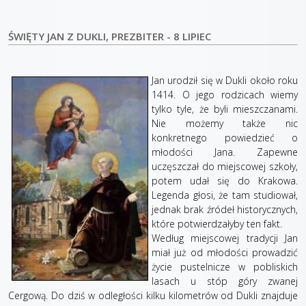
ŚWIĘTY JAN Z DUKLI, PREZBITER - 8 LIPIEC
Jan urodził się w Dukli około roku
1414. O jego rodzicach wiemy
tylko tyle, że byli mieszczanami.
Nie możemy także nic
konkretnego powiedzieć o
młodości Jana. Zapewne
uczęszczał do miejscowej szkoły,
potem udał się do Krakowa.
Legenda głosi, że tam studiował,
jednak brak źródeł historycznych,
które potwierdzałyby ten fakt.
Według miejscowej tradycji Jan
miał już od młodości prowadzić
życie pustelnicze w pobliskich
lasach u stóp góry zwanej
Cergową. Do dziś w odległości kilku kilometrów od Dukli znajduje