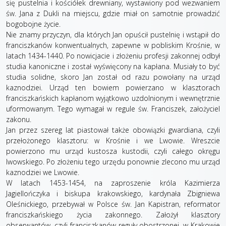
się pustelnia i kościółek drewniany, wystawiony pod wezwaniem
św. Jana z Dukli na miejscu, gdzie miał on samotnie prowadzić
bogobojne życie.
Nie znamy przyczyn, dla których Jan opuścił pustelnię i wstąpił do
franciszkanów konwentualnych, zapewne w pobliskim Krośnie, w
latach 1434-1440. Po nowicjacie i złożeniu profesji zakonnej odbył
studia kanoniczne i został wyświęcony na kapłana. Musiały to być
studia solidne, skoro Jan został od razu powołany na urząd
kaznodziei. Urząd ten bowiem powierzano w klasztorach
franciszkańskich kapłanom wyjątkowo uzdolnionym i wewnętrznie
uformowanym. Tego wymagał w regule św. Franciszek, założyciel
zakonu.
Jan przez szereg lat piastował także obowiązki gwardiana, czyli
przełożonego klasztoru: w Krośnie i we Lwowie. Wreszcie
powierzono mu urząd kustosza kustodii, czyli całego okręgu
lwowskiego. Po złożeniu tego urzędu ponownie zlecono mu urząd
kaznodziei we Lwowie.
W latach 1453-1454, na zaproszenie króla Kazimierza
Jagiellończyka i biskupa krakowskiego, kardynała Zbigniewa
Oleśnickiego, przebywał w Polsce św. Jan Kapistran, reformator
franciszkańskiego życia zakonnego. Założył klasztory
obserwantów, czyli franciszkanów reguły obostrzonej, w Krakowie