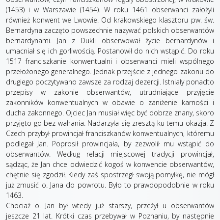
(1453) i w Warszawie (1454). W roku 1461 obserwanci założyli
również konwent we Lwowie. Od krakowskiego klasztoru pw. św.
Bernardyna zaczęto powszechnie nazywać polskich obserwantów
bernardynami. Jan z Dukli obserwował życie bernardynów i
umacniał się ich gorliwością. Postanowił do nich wstąpić. Do roku
1517 franciszkanie konwentualni i obserwanci mieli wspólnego
przełożonego generalnego. Jednak przejście z jednego zakonu do
drugiego poczytywano zawsze za rodzaj dezercji. Istniały ponadto
przepisy w zakonie obserwantów, utrudniające przyjęcie
zakonników konwentualnych w obawie o zaniżenie karności i
ducha zakonnego. Ojciec Jan musiał więc być dobrze znany, skoro
przyjęto go bez wahania. Nadarzyła się zresztą ku temu okazja. Z
Czech przybył prowincjał franciszkanów konwentualnych, któremu
podlegał Jan. Poprosił prowincjała, by zezwolił mu wstąpić do
obserwantów. Według relacji miejscowej tradycji prowincjał,
sądząc, że Jan chce odwiedzić kogoś w konwencie obserwantów,
chętnie się zgodził. Kiedy zaś spostrzegł swoją pomyłkę, nie mógł
już zmusić o. Jana do powrotu. Było to prawdopodobnie w roku
1463.
Chociaż o. Jan był wtedy już starszy, przeżył u obserwantów
jeszcze 21 lat. Krótki czas przebywał w Poznaniu, by następnie