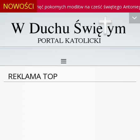
NOWOŚCI
go
Pięć pokornych modlitw na cześć świętego Antoniego
REKLAMA TOP