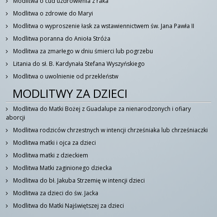
Modlitwa o cud uzdrowienia z raka
Modlitwa o zdrowie do Maryi
Modlitwa o wyproszenie łask za wstawiennictwem św. Jana Pawła II
Modlitwa poranna do Anioła Stróża
Modlitwa za zmarłego w dniu śmierci lub pogrzebu
Litania do sł. B. Kardynała Stefana Wyszyńskiego
Modlitwa o uwolnienie od przekleństw
MODLITWY ZA DZIECI
Modlitwa do Matki Bożej z Guadalupe za nienarodzonych i ofiary
aborcji
Modlitwa rodziców chrzestnych w intencji chrześniaka lub chrześniaczki
Modlitwa matki i ojca za dzieci
Modlitwa matki z dzieckiem
Modlitwa Matki zaginionego dziecka
Modlitwa do bł. Jakuba Strzemię w intencji dzieci
Modlitwa za dzieci do św. Jacka
Modlitwa do Matki Najświętszej za dzieci