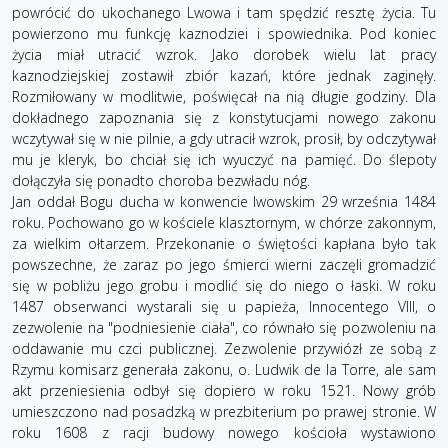
powrócić do ukochanego Lwowa i tam spędzić resztę życia. Tu
powierzono mu funkcję kaznodziei i spowiednika. Pod koniec
życia miał utracić wzrok. Jako dorobek wielu lat pracy
kaznodziejskiej zostawił zbiór kazań, które jednak zaginęły.
Rozmiłowany w modlitwie, poświęcał na nią długie godziny. Dla
dokładnego zapoznania się z konstytucjami nowego zakonu
wczytywał się w nie pilnie, a gdy utracił wzrok, prosił, by odczytywał
mu je kleryk, bo chciał się ich wyuczyć na pamięć. Do ślepoty
dołączyła się ponadto choroba bezwładu nóg.
Jan oddał Bogu ducha w konwencie lwowskim 29 września 1484
roku. Pochowano go w kościele klasztornym, w chórze zakonnym,
za wielkim ołtarzem. Przekonanie o świętości kapłana było tak
powszechne, że zaraz po jego śmierci wierni zaczęli gromadzić
się w pobliżu jego grobu i modlić się do niego o łaski. W roku
1487 obserwanci wystarali się u papieża, Innocentego VIII, o
zezwolenie na "podniesienie ciała", co równało się pozwoleniu na
oddawanie mu czci publicznej. Zezwolenie przywiózł ze sobą z
Rzymu komisarz generała zakonu, o. Ludwik de la Torre, ale sam
akt przeniesienia odbył się dopiero w roku 1521. Nowy grób
umieszczono nad posadzką w prezbiterium po prawej stronie. W
roku 1608 z racji budowy nowego kościoła wystawiono