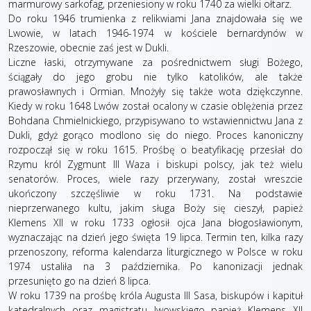
marmurowy sarkofag, przeniesiony w roku 1740 za wielki ołtarz.
Do roku 1946 trumienka z relikwiami Jana znajdowała się we
Lwowie, w latach 1946-1974 w kościele bernardynów w
Rzeszowie, obecnie zaś jest w Dukli.
Liczne łaski, otrzymywane za pośrednictwem sługi Bożego,
ściągały do jego grobu nie tylko katolików, ale także
prawosławnych i Ormian. Mnożyły się także wota dziękczynne.
Kiedy w roku 1648 Lwów został ocalony w czasie oblężenia przez
Bohdana Chmielnickiego, przypisywano to wstawiennictwu Jana z
Dukli, gdyż gorąco modlono się do niego. Proces kanoniczny
rozpoczął się w roku 1615. Prośbę o beatyfikację przesłał do
Rzymu król Zygmunt III Waza i biskupi polscy, jak też wielu
senatorów. Proces, wiele razy przerywany, został wreszcie
ukończony szczęśliwie w roku 1731. Na podstawie
nieprzerwanego kultu, jakim sługa Boży się cieszył, papież
Klemens XII w roku 1733 ogłosił ojca Jana błogosławionym,
wyznaczając na dzień jego święta 19 lipca. Termin ten, kilka razy
przenoszony, reforma kalendarza liturgicznego w Polsce w roku
1974 ustaliła na 3 października. Po kanonizacji jednak
przesunięto go na dzień 8 lipca.
W roku 1739 na prośbę króla Augusta III Sasa, biskupów i kapituł
katedralnych oraz magistratu lwowskiego papież Klemens XII