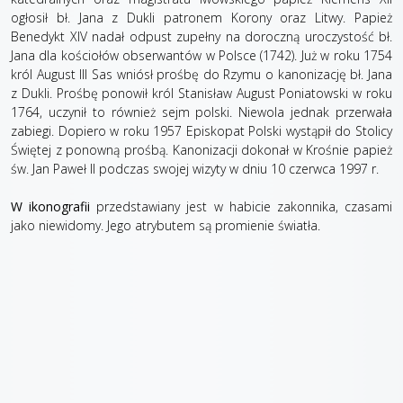
ogłosił bł. Jana z Dukli patronem Korony oraz Litwy. Papież
Benedykt XIV nadał odpust zupełny na doroczną uroczystość bł.
Jana dla kościołów obserwantów w Polsce (1742). Już w roku 1754
król August III Sas wniósł prośbę do Rzymu o kanonizację bł. Jana
z Dukli. Prośbę ponowił król Stanisław August Poniatowski w roku
1764, uczynił to również sejm polski. Niewola jednak przerwała
zabiegi. Dopiero w roku 1957 Episkopat Polski wystąpił do Stolicy
Świętej z ponowną prośbą. Kanonizacji dokonał w Krośnie papież
św. Jan Paweł II podczas swojej wizyty w dniu 10 czerwca 1997 r.
W ikonografii
przedstawiany jest w habicie zakonnika, czasami
jako niewidomy. Jego atrybutem są promienie światła.