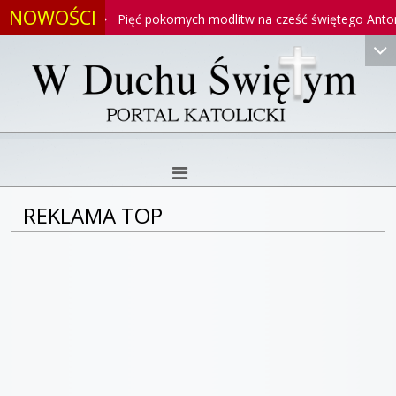
NOWOŚCI
oniego
Pięć pokornych modlitw na cześć świętego Antoniego
REKLAMA TOP