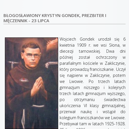
BŁOGOSŁAWIONY KRYSTYN GONDEK, PREZBITER I
MĘCZENNIK - 23 LIPCA
Wojciech Gondek urodził się 6
kwietnia 1909 r. we wsi Słona, w
diecezji tarnowskiej. Dwa dni
później został ochrzczony w
parafialnym kościele w Zakliczynie,
który prowadzą franciszkanie. Uczył
się najpierw w Zakliczynie, potem
we Lwowie. Po trzech latach
gimnazjum niższego i kolejnych
trzech latach gimnazjum wyższego,
po otrzymaniu świadectwa
ukończenia VI klasy gimnazjalnej,
przerwał naukę i wstąpił do
kolegium franciszkanów we Lwowie.
Przebywał tam w latach 1925-1928.