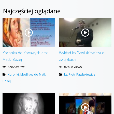
Najczęściej oglądane
Koronka do Krwawych Łez
Wykład ks Pawlukiewicza o
Matki Bożej
związkach
86820 views
62608 views
Koronki
,
Modlitwy do Matki
ks. Piotr Pawlukiewicz
Bożej