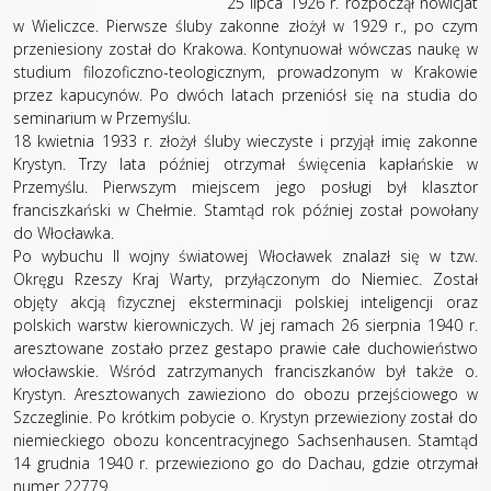
25 lipca 1926 r. rozpoczął nowicjat
w Wieliczce. Pierwsze śluby zakonne złożył w 1929 r., po czym
przeniesiony został do Krakowa. Kontynuował wówczas naukę w
studium filozoficzno-teologicznym, prowadzonym w Krakowie
przez kapucynów. Po dwóch latach przeniósł się na studia do
seminarium w Przemyślu.
18 kwietnia 1933 r. złożył śluby wieczyste i przyjął imię zakonne
Krystyn. Trzy lata później otrzymał święcenia kapłańskie w
Przemyślu. Pierwszym miejscem jego posługi był klasztor
franciszkański w Chełmie. Stamtąd rok później został powołany
do Włocławka.
Po wybuchu II wojny światowej Włocławek znalazł się w tzw.
Okręgu Rzeszy Kraj Warty, przyłączonym do Niemiec. Został
objęty akcją fizycznej eksterminacji polskiej inteligencji oraz
polskich warstw kierowniczych. W jej ramach 26 sierpnia 1940 r.
aresztowane zostało przez gestapo prawie całe duchowieństwo
włocławskie. Wśród zatrzymanych franciszkanów był także o.
Krystyn. Aresztowanych zawieziono do obozu przejściowego w
Szczeglinie. Po krótkim pobycie o. Krystyn przewieziony został do
niemieckiego obozu koncentracyjnego Sachsenhausen. Stamtąd
14 grudnia 1940 r. przewieziono go do Dachau, gdzie otrzymał
numer 22779.