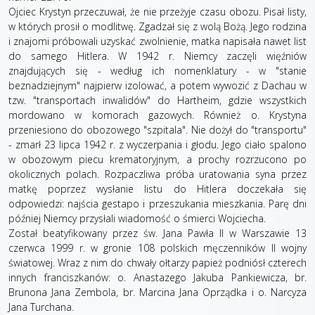
Ojciec Krystyn przeczuwał, że nie przeżyje czasu obozu. Pisał listy,
w których prosił o modlitwę. Zgadzał się z wolą Bożą. Jego rodzina
i znajomi próbowali uzyskać zwolnienie, matka napisała nawet list
do samego Hitlera. W 1942 r. Niemcy zaczęli więźniów
znajdujących się - według ich nomenklatury - w "stanie
beznadziejnym" najpierw izolować, a potem wywozić z Dachau w
tzw. "transportach inwalidów" do Hartheim, gdzie wszystkich
mordowano w komorach gazowych. Również o. Krystyna
przeniesiono do obozowego "szpitala". Nie dożył do "transportu"
- zmarł 23 lipca 1942 r. z wyczerpania i głodu. Jego ciało spalono
w obozowym piecu krematoryjnym, a prochy rozrzucono po
okolicznych polach. Rozpaczliwa próba uratowania syna przez
matkę poprzez wysłanie listu do Hitlera doczekała się
odpowiedzi: najścia gestapo i przeszukania mieszkania. Parę dni
później Niemcy przysłali wiadomość o śmierci Wojciecha.
Został beatyfikowany przez św. Jana Pawła II w Warszawie 13
czerwca 1999 r. w gronie 108 polskich męczenników II wojny
światowej. Wraz z nim do chwały ołtarzy papież podniósł czterech
innych franciszkanów: o. Anastazego Jakuba Pankiewicza, br.
Brunona Jana Zembola, br. Marcina Jana Oprządka i o. Narcyza
Jana Turchana.