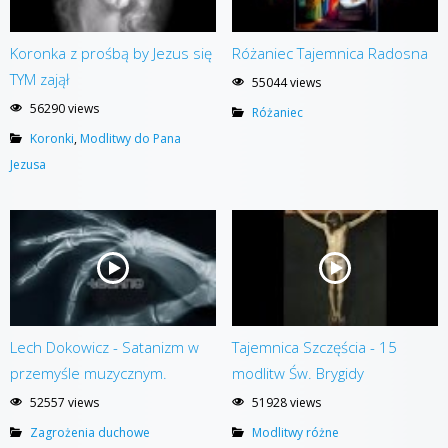
Koronka z prośbą by Jezus się
Różaniec Tajemnica Radosna
TYM zajął
55044 views
56290 views
Różaniec
Koronki
,
Modlitwy do Pana
Jezusa
Lech Dokowicz - Satanizm w
Tajemnica Szczęścia - 15
przemyśle muzycznym.
modlitw Św. Brygidy
52557 views
51928 views
Zagrożenia duchowe
Modlitwy różne