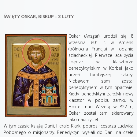
ŚWIĘTY OSKAR, BISKUP - 3 LUTY
Oskar (Ansgar) urodził się 8
września 801 r. w Amiens
(północna Francja) w rodzinie
szlacheckiej. Pierwsze lata życia
spędził w klasztorze
benedyktyńskim w Korbei jako
uczeń tamtejszej szkoły.
Niebawem sam został
benedyktynem w tym opactwie.
Kiedy benedyktyni założyli nowy
klasztor w pobliżu zamku w
Hoxter nad Wezerą w 822 r.,
Oskar został tam skierowany
jako nauczyciel.
W tym czasie książę Danii, Herald Klark, poprosił cesarza Ludwika
Pobożnego o misjonarzy. Benedyktyni wysłali do Danii na czele