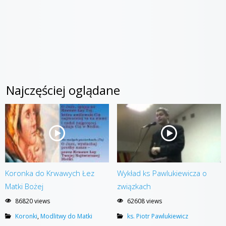
Najczęściej oglądane
Koronka do Krwawych Łez
Wykład ks Pawlukiewicza o
Matki Bożej
związkach
86820 views
62608 views
Koronki
,
Modlitwy do Matki
ks. Piotr Pawlukiewicz