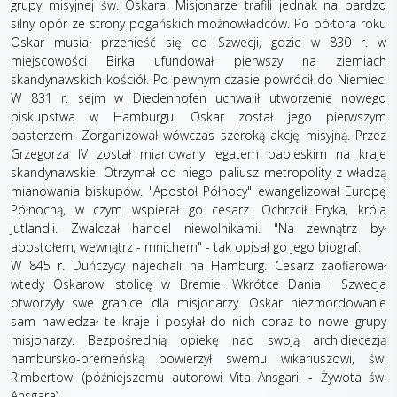
grupy misyjnej św. Oskara. Misjonarze trafili jednak na bardzo
silny opór ze strony pogańskich możnowładców. Po półtora roku
Oskar musiał przenieść się do Szwecji, gdzie w 830 r. w
miejscowości Birka ufundował pierwszy na ziemiach
skandynawskich kościół. Po pewnym czasie powrócił do Niemiec.
W 831 r. sejm w Diedenhofen uchwalił utworzenie nowego
biskupstwa w Hamburgu. Oskar został jego pierwszym
pasterzem. Zorganizował wówczas szeroką akcję misyjną. Przez
Grzegorza IV został mianowany legatem papieskim na kraje
skandynawskie. Otrzymał od niego paliusz metropolity z władzą
mianowania biskupów. "Apostoł Północy" ewangelizował Europę
Północną, w czym wspierał go cesarz. Ochrzcił Eryka, króla
Jutlandii. Zwalczał handel niewolnikami. "Na zewnątrz był
apostołem, wewnątrz - mnichem" - tak opisał go jego biograf.
W 845 r. Duńczycy najechali na Hamburg. Cesarz zaofiarował
wtedy Oskarowi stolicę w Bremie. Wkrótce Dania i Szwecja
otworzyły swe granice dla misjonarzy. Oskar niezmordowanie
sam nawiedzał te kraje i posyłał do nich coraz to nowe grupy
misjonarzy. Bezpośrednią opiekę nad swoją archidiecezją
hambursko-bremeńską powierzył swemu wikariuszowi, św.
Rimbertowi (późniejszemu autorowi Vita Ansgarii - Żywota św.
Ansgara).