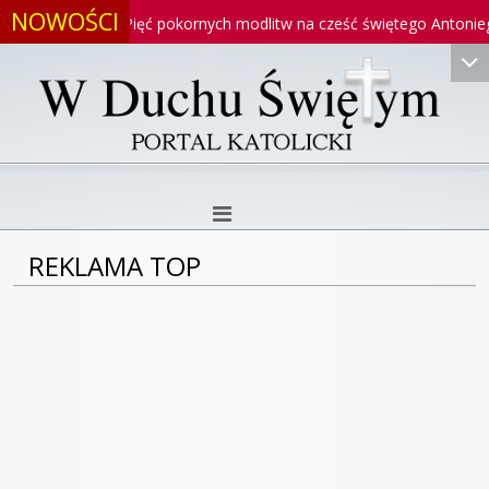
NOWOŚCI
iego
Pięć pokornych modlitw na cześć świętego Antoniego
REKLAMA TOP