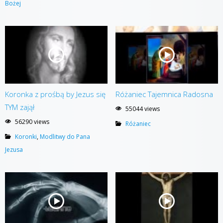
Bożej
Koronka z prośbą by Jezus się
Różaniec Tajemnica Radosna
TYM zajął
55044 views
56290 views
Różaniec
Koronki
,
Modlitwy do Pana
Jezusa