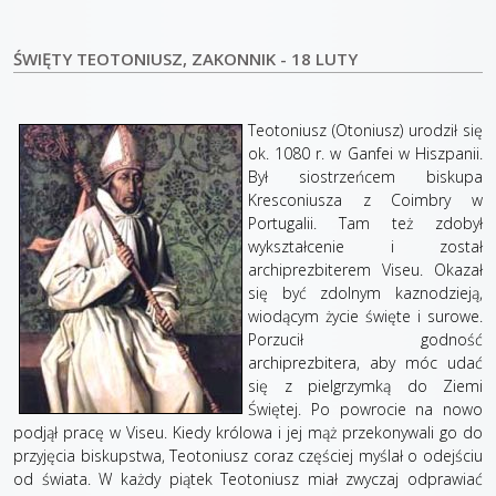
ŚWIĘTY TEOTONIUSZ, ZAKONNIK - 18 LUTY
Teotoniusz (Otoniusz) urodził się
ok. 1080 r. w Ganfei w Hiszpanii.
Był siostrzeńcem biskupa
Kresconiusza z Coimbry w
Portugalii. Tam też zdobył
wykształcenie i został
archiprezbiterem Viseu. Okazał
się być zdolnym kaznodzieją,
wiodącym życie święte i surowe.
Porzucił godność
archiprezbitera, aby móc udać
się z pielgrzymką do Ziemi
Świętej. Po powrocie na nowo
podjął pracę w Viseu. Kiedy królowa i jej mąż przekonywali go do
przyjęcia biskupstwa, Teotoniusz coraz częściej myślał o odejściu
od świata. W każdy piątek Teotoniusz miał zwyczaj odprawiać