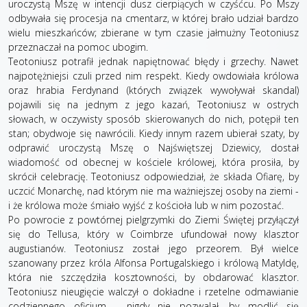
uroczystą Mszę w intencji dusz cierpiących w czyśćcu. Po Mszy
odbywała się procesja na cmentarz, w której brało udział bardzo
wielu mieszkańców; zbierane w tym czasie jałmużny Teotoniusz
przeznaczał na pomoc ubogim.
Teotoniusz potrafił jednak napiętnować błędy i grzechy. Nawet
najpotężniejsi czuli przed nim respekt. Kiedy owdowiała królowa
oraz hrabia Ferdynand (których związek wywoływał skandal)
pojawili się na jednym z jego kazań, Teotoniusz w ostrych
słowach, w oczywisty sposób skierowanych do nich, potępił ten
stan; obydwoje się nawrócili. Kiedy innym razem ubierał szaty, by
odprawić uroczystą Mszę o Najświętszej Dziewicy, dostał
wiadomość od obecnej w kościele królowej, która prosiła, by
skrócił celebrację. Teotoniusz odpowiedział, że składa Ofiarę, by
uczcić Monarchę, nad którym nie ma ważniejszej osoby na ziemi -
i że królowa może śmiało wyjść z kościoła lub w nim pozostać.
Po powrocie z powtórnej pielgrzymki do Ziemi Świętej przyłączył
się do Tellusa, który w Coimbrze ufundował nowy klasztor
augustianów. Teotoniusz został jego przeorem. Był wielce
szanowany przez króla Alfonsa Portugalskiego i królową Matyldę,
która nie szczędziła kosztowności, by obdarować klasztor.
Teotoniusz nieugięcie walczył o dokładne i rzetelne odmawianie
codziennego oficjum - nigdy nie pozwalał, by modlić się