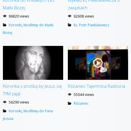
Matki Bożej
związkach
86820 views
62608 views
Koronki
,
Modlitwy do Matki
ks. Piotr Pawlukiewicz
Bożej
Koronka z prośbą by Jezus się
Różaniec Tajemnica Radosna
TYM zajął
55044 views
56290 views
Różaniec
Koronki
,
Modlitwy do Pana
Jezusa