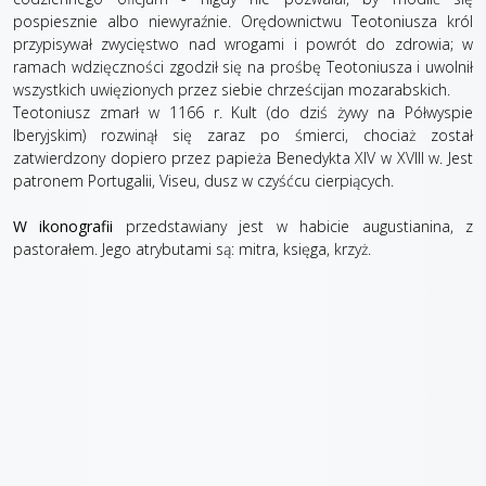
pospiesznie albo niewyraźnie. Orędownictwu Teotoniusza król
przypisywał zwycięstwo nad wrogami i powrót do zdrowia; w
ramach wdzięczności zgodził się na prośbę Teotoniusza i uwolnił
wszystkich uwięzionych przez siebie chrześcijan mozarabskich.
Teotoniusz zmarł w 1166 r. Kult (do dziś żywy na Półwyspie
Iberyjskim) rozwinął się zaraz po śmierci, chociaż został
zatwierdzony dopiero przez papieża Benedykta XIV w XVIII w. Jest
patronem Portugalii, Viseu, dusz w czyśćcu cierpiących.
W ikonografii
przedstawiany jest w habicie augustianina, z
pastorałem. Jego atrybutami są: mitra, księga, krzyż.