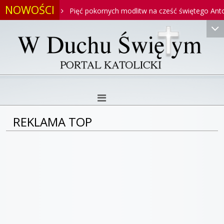
NOWOŚCI
toniego
Pięć pokornych modlitw na cześć świętego Antoniego
REKLAMA TOP