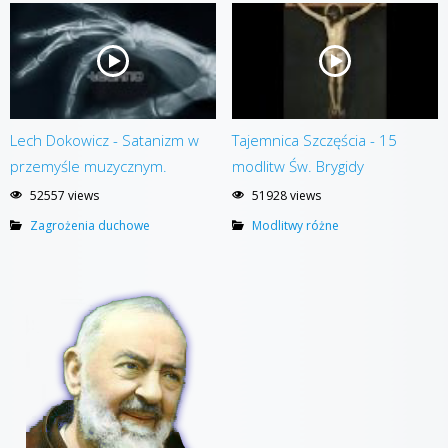
Lech Dokowicz - Satanizm w
Tajemnica Szczęścia - 15
przemyśle muzycznym.
modlitw Św. Brygidy
52557 views
51928 views
Zagrożenia duchowe
Modlitwy różne