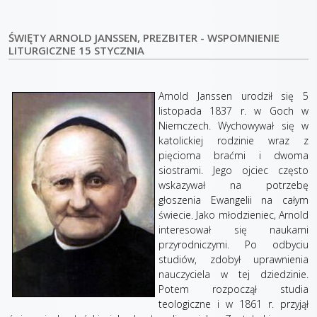
ŚWIĘTY ARNOLD JANSSEN, PREZBITER - WSPOMNIENIE
LITURGICZNE 15 STYCZNIA
Arnold Janssen urodził się 5
listopada 1837 r. w Goch w
Niemczech. Wychowywał się w
katolickiej rodzinie wraz z
pięcioma braćmi i dwoma
siostrami. Jego ojciec często
wskazywał na potrzebę
głoszenia Ewangelii na całym
świecie. Jako młodzieniec, Arnold
interesował się naukami
przyrodniczymi. Po odbyciu
studiów, zdobył uprawnienia
nauczyciela w tej dziedzinie.
Potem rozpoczął studia
teologiczne i w 1861 r. przyjął