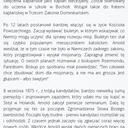
święcenia kapłańskie jako kapłan diecezjalny. Został skierowany
do uczenia w szkole w Bocholt. Wstąpił także do fraterni
kapłańskiej w Trzecim Zakonie Dominikańskim.
Po 12 latach postanowił bardziej włączyć się w życie Kościoła
Powszechnego. Zaczął wydawać biuletyn, w którym wskazywał, co
Niemcy mogą uczynić dla sprawy rozwoju misji. Biuletyn ten stał
się szybko popularnym miesięcznikiem katolickim. Arnold
wiedział, że w tym czasie nie było w Niemczech żadnego zakonu,
który przygotowywał i wysyłał misjonarzy. Zapragnął zmienić tę
sytuację. O swoich planach rozmawiał z biskupem Roermondu,
Paredisem. Biskup po spotkaniu miał powiedzieć: "Ten człowiek
chce zbudować dom dla misjonarzy, a nie ma ani grosza. Jest
głupcem - albo świętym".
8 września 1875 r., z trójką kandydatów, bardzo niewielką sumą
pieniędzy i zrujnowanym zajazdem, który udało mu się kupić w
Steyl w Holandii, Arnold założył pierwsze seminarium. Datę tę
przyjmuje się też za początek Zgromadzenia Słowa Bożego
(werbistów). Początki były trudne - pierwsi kandydaci rozmyślali się
i odchodzili. Z czasem jednak zaczęło się zgłaszać coraz więcej
nowych osób. Wkrótce Arnold wysłał dwóch pierwszych braci na