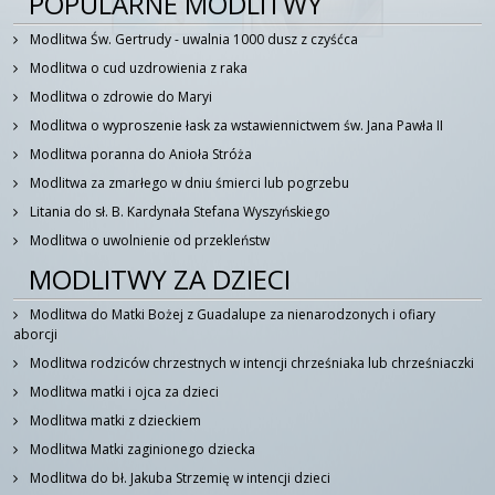
POPULARNE MODLITWY
Modlitwa Św. Gertrudy - uwalnia 1000 dusz z czyśćca
Modlitwa o cud uzdrowienia z raka
Modlitwa o zdrowie do Maryi
Modlitwa o wyproszenie łask za wstawiennictwem św. Jana Pawła II
Modlitwa poranna do Anioła Stróża
Modlitwa za zmarłego w dniu śmierci lub pogrzebu
Litania do sł. B. Kardynała Stefana Wyszyńskiego
Modlitwa o uwolnienie od przekleństw
MODLITWY ZA DZIECI
Modlitwa do Matki Bożej z Guadalupe za nienarodzonych i ofiary
aborcji
Modlitwa rodziców chrzestnych w intencji chrześniaka lub chrześniaczki
Modlitwa matki i ojca za dzieci
Modlitwa matki z dzieckiem
Modlitwa Matki zaginionego dziecka
Modlitwa do bł. Jakuba Strzemię w intencji dzieci