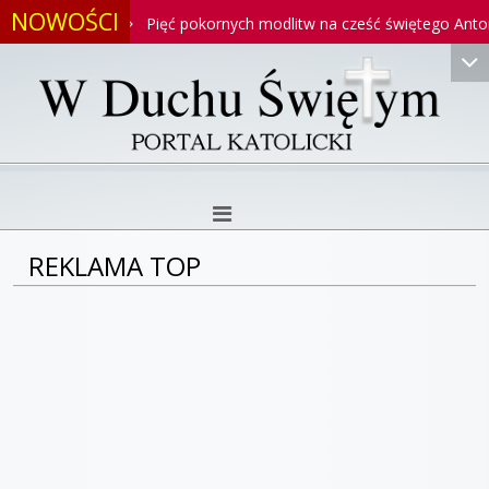
NOWOŚCI
oniego
Pięć pokornych modlitw na cześć świętego Antoniego
REKLAMA TOP