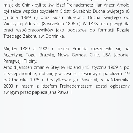
misje do Chin - byli to św. Józef Freinademetz i Jan Anzer. Arnold
był także współzałożycielem Sióstr Służebnic Ducha Świętego (8
grudnia 1889 r.) oraz Sióstr Służebnic Ducha Świętego od
Wieczystej Adoracji (8 września 1896 r.). W 1878 roku przyjął dla
braci współpracowników jako podstawę do formacji Regułę
Trzeciego Zakonu św. Dominika.
Między 1889 a 1909 r. dzieło Arnolda rozszerzyło się na
Argentynę, Togo, Brazylię, Nową Gwineę, Chile, USA, Japonię,
Paragwaj i Filipiny.
Arnold Janssen zmarł w Steyl (w Holandii) 15 stycznia 1909 r., po
ciężkiej chorobie, dotknięty wcześniej częściowym paraliżem. 19
października 1975 r. beatyfikował go Paweł VI; 5 października
2003 r. razem z Józefem Freinademetzem został ogłoszony
świętym przez papieża Jana Pawła II.