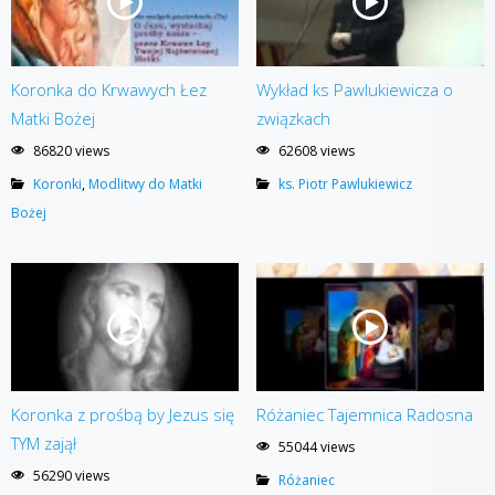
Koronka do Krwawych Łez
Wykład ks Pawlukiewicza o
Matki Bożej
związkach
86820 views
62608 views
Koronki
,
Modlitwy do Matki
ks. Piotr Pawlukiewicz
Bożej
Koronka z prośbą by Jezus się
Różaniec Tajemnica Radosna
TYM zajął
55044 views
56290 views
Różaniec