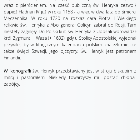
wraz z pierścieniem. Na cześć publiczną św. Henryka zezwolił
papież Hadrian IV już w roku 1158 - a więc w dwa lata po śmierci
Męczennika. W roku 1720 na rozkaz cara Piotra I Wielkiego
relikwie św. Henryka z Abo generał Golicyn zabrał do Rosji. Tam
niestety zaginęły. Do Polski kult św. Henryka z Uppsali wprowadził
król Zygmunt III Waza (+ 1632), gdy u Stolicy Apostolskiej wyjednał
przywilej, by w liturgicznym kalendarzu polskim znaleźli miejsce
także święci Szwecji, jego ojczyzny. Św. Henryk jest patronem
Finlandii.
W ikonografi
i św. Henryk przedstawiany jest w stroju biskupim z
mitrą i pastorałem. Niekiedy towarzyszy mu postać chłopa-
zabójcy.