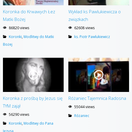
Koronka do Krwawych Łez
Wykład ks Pawlukiewicza o
Matki Bożej
związkach
86820 views
62608 views
Koronki
,
Modlitwy do Matki
ks. Piotr Pawlukiewicz
Bożej
Koronka z prośbą by Jezus się
Różaniec Tajemnica Radosna
TYM zajął
55044 views
56290 views
Różaniec
Koronki
,
Modlitwy do Pana
Jezusa