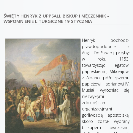
ŚWIĘTY HENRYK Z UPPSALI, BISKUP I MĘCZENNIK -
WSPOMNIENIE LITURGICZNE 19 STYCZNIA
Henryk pochodził
prawdopodobnie z
Anglii. Do Szwecji przybył
w roku 1153,
towarzysząc legatowi
papieskiemu, Mikołajowi
z Albano, późniejszemu
papieżowi Hadrianowi IV.
Musiał wyróżniać się
niezwykłymi
zdolnościami
organizacyjnymi i
gorliwością apostolską,
skoro został wybrany
biskupem ówczesnej