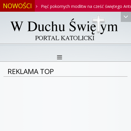
NOWOŚCI
toniego
Pięć pokornych modlitw na cześć świętego Antonieg
REKLAMA TOP