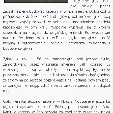
stolicy Szwecji, Uppsali.
Jako biskup Uppsali
zaczął najpierw budować katedrę w tymże mieście. Dokończył ją
później św. Eryk IX (+ 1160), król i główny patron Szwecji. Ci dwaj
mężowie współpracowali ze sobą nad umocnieniem Kościoła
katolickiego w tym kraju. Wspólnie wyprawili się z królem
szwedzkim na krucjatę do pogańskiej Finlandii. Po zwycięstwie
nad nimi św. Henryk pozostał w Finlandii, gdzie podjął działalność
misyjną i organizowanie Kościoła. Sprowadzał misjonarzy i
budował świątynie.
Zginął w roku 1156 na zamarzniętej tafli jeziora Kyulo,
zamordowany przez wieśniaka imieniem Lalli, którego już
wcześniej za zabójstwo obłożył kanoniczną klątwą. Być może
przyczyną męczeńskiej śmierci biskupa była również chęć grabieży
ze strony na pół jeszcze pogańskiego Fina. Podanie bowiem głosi,
że bandyta nie mogąc zdjąć z palca biskupa pierścienia, odrąbał
mu palec.
Ciało Henryka złożono najpierw w Nousis (Nousiajnen), gdzie ku
jego czci wystawiono kościół. Później przeniesiono je do Abo.
Kapituła katedry w Abo przyjęła za swój herb wizerunek palca