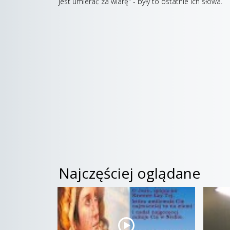
jest umierać za wiarę" - były to ostatnie ich słowa.
Najczęściej oglądane