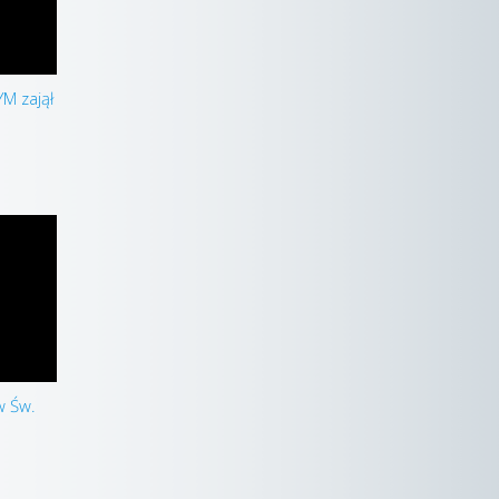
YM zajął
w Św.