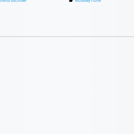
ożenia duchowe
Modlitwy różne