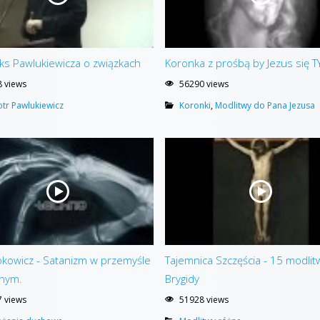
ks Pawlukiewicza o związkach
Koronka z prośbą by Jezus się T
 views
56290 views
iotr Pawlukiewicz
Koronki
,
Modlitwy do Pana Jezusa
kowicz - Satanizm w przemyśle
Tajemnica Szczęścia - 15 modlit
nym.
Brygidy
 views
51928 views