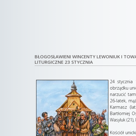
BŁOGOSŁAWIENI WINCENTY LEWONIUK I TOWA
LITURGICZNE 23 STYCZNIA
24 stycznia 
obrządku unic
narzucić tam
26-latek, mą
Karmasz (lat
Bartłomiej Os
Wasyluk (21),
Kościół unic