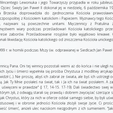
 Wincentego Lewoniuka i jego Towarzyszy przypadła w roku jubileu
i. Ojciec Święty Jan Paweł II dokonał jej w niedzielę, 6 października 19
a Brzeska doprowadziła do zjednoczenia Kościoła prawosław
czpospolitej z Kościołem katolickim i Papieżem. Wyznawcy tego Kośc
u, nazywani są powszechnie unitami. Męczennicy z Pratulina za
męstwem wiary podczas prześladowań Kościoła katolickiego prze
resie zaborów. Prześladowanie rosyjskie było wyjątkowo krwawe. 
ynali likwidację Kościoła katolickiego od zniszczenia Kościoła unickiego
99 r. w homilii podczas Mszy św. odprawianej w Siedlcach Jan Paweł 
innicą Pana. Oni tej winnicy pozostali wierni aż do końca i nie ulegli 
ich życiu i śmierci wypełniła się prośba Chrystusa z modlitwy arcykapł
ził (...). Nie proszę, abyś ich zabrał ze świata, ale byś ich ustrzegł o
ą. Jak Ty Mnie posłałeś na świat, tak i Ja ich na świat posłałem. A za
 uświęceni w prawdzie" (J 17, 14-15. 17-19). Dali świadectwo swej w
tórym żyli, z odwagą starali się prawdą i dobrem zwyciężać szerzące si
jak Chrystus, który za nich w ofierze oddał samego siebie, by byli uśw
usowej i w obronie jedności Kościoła złożyli swoje życie. Ci prości
eść śmierć, aniżeli ulec naciskom niezgodnym z ich sumieniem. "Ja