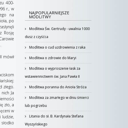
szu 400-
96 r., w
NAJPOPULARNIEJSZE
nego na
MODLITWY
ioła, po
słynęli
Modlitwa Św. Gertrudy - uwalnia 1000
z Rosję
dusz z czyśćca
Carowie
.
Modlitwa o cud uzdrowienia z raka
II mówił
Modlitwa o zdrowie do Maryi
Modlitwa o wyproszenie łask za
naciskom
wstawiennictwem św. Jana Pawła II
ańskiej:
d złego.
Modlitwa poranna do Anioła Stróża
 nich Ja
Modlitwa za zmarłego w dniu śmierci
ierności
ę zło, a
lub pogrzebu
ięceni w
Litania do sł. B. Kardynała Stefana
 ludzie,
k słodko
Wyszyńskiego