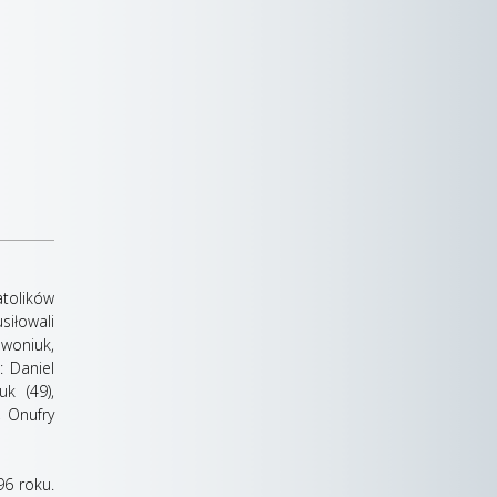
tolików
siłowali
ewoniuk,
: Daniel
k (49),
, Onufry
96 roku.