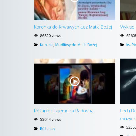
Koronka do Krwawych Łez Matki Bożej
Wykład 
86820 views
62608
Koronki
,
Modlitwy do Matki Bożej
ks. P
Różaniec Tajemnica Radosna
Lech Do
muzycz
55044 views
52557
Różaniec