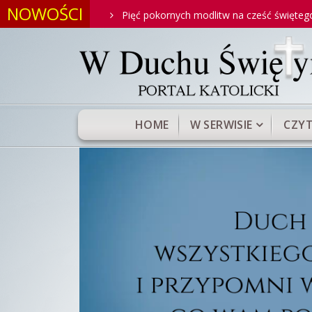
NOWOŚCI
ntoniego
Pięć pokornych modlitw na cześć świętego Antonie
HOME
W SERWISIE
CZYT