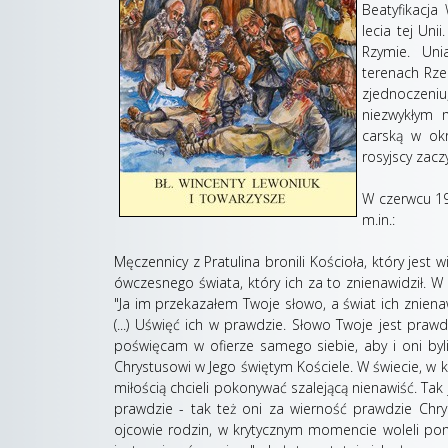
Beatyfikacja
lecia tej Uni
Rzymie. Uni
terenach Rze
zjednoczeni
niezwykłym 
carską w ok
rosyjscy zacz
W czerwcu 19
m.in.:
Męczennicy z Pratulina bronili Kościoła, który jest w
ówczesnego świata, który ich za to znienawidził. W 
"Ja im przekazałem Twoje słowo, a świat ich znienawid
(...) Uświęć ich w prawdzie. Słowo Twoje jest prawd
poświęcam w ofierze samego siebie, aby i oni byli
Chrystusowi w Jego świętym Kościele. W świecie, w k
miłością chcieli pokonywać szalejącą nienawiść. Tak 
prawdzie - tak też oni za wierność prawdzie Chryst
ojcowie rodzin, w krytycznym momencie woleli poni