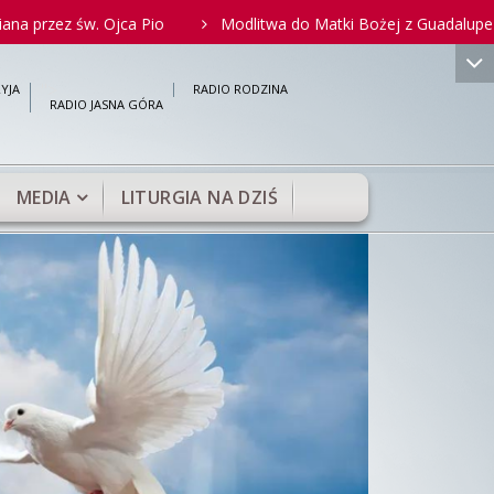
św. Ojca Pio
Modlitwa do Matki Bożej z Guadalupe za nienarod
">
YJA
RADIO RODZINA
RADIO JASNA GÓRA
MEDIA
LITURGIA NA DZIŚ