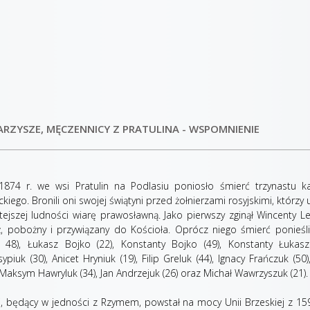
RZYSZE, MĘCZENNICY Z PRATULINA - WSPOMNIENIE
1874 r. we wsi Pratulin na Podlasiu poniosło śmierć trzynastu ka
kiego. Bronili oni swojej świątyni przed żołnierzami rosyjskimi, którzy u
tejszej ludności wiarę prawosławną. Jako pierwszy zginął Wincenty L
ż, pobożny i przywiązany do Kościoła. Oprócz niego śmierć ponieśli
 48), Łukasz Bojko (22), Konstanty Bojko (49), Konstanty Łukaszu
ypiuk (30), Anicet Hryniuk (19), Filip Greluk (44), Ignacy Frańczuk (50)
 Maksym Hawryluk (34), Jan Andrzejuk (26) oraz Michał Wawrzyszuk (21).
ki, będący w jedności z Rzymem, powstał na mocy Unii Brzeskiej z 15