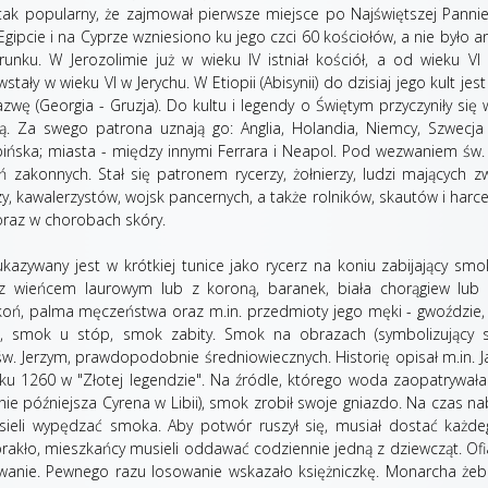
tak popularny, że zajmował pierwsze miejsce po Najświętszej Pannie
ipcie i na Cyprze wzniesiono ku jego czci 60 kościołów, a nie było an
runku. W Jerozolimie już w wieku IV istniał kościół, a od wieku VI
stały w wieku VI w Jerychu. W Etiopii (Abisynii) do dzisiaj jego kult jes
zwę (Georgia - Gruzja). Do kultu i legendy o Świętym przyczyniły się
. Za swego patrona uznają go: Anglia, Holandia, Niemcy, Szwecja 
 pińska; miasta - między innymi Ferrara i Neapol. Pod wezwaniem św.
zakonnych. Stał się patronem rycerzy, żołnierzy, ludzi mających z
zy, kawalerzystów, wojsk pancernych, a także rolników, skautów i harcer
oraz w chorobach skóry.
kazywany jest w krótkiej tunice jako rycerz na koniu zabijający smo
 z wieńcem laurowym lub z koroną, baranek, biała chorągiew lub 
oń, palma męczeństwa oraz m.in. przedmioty jego męki - gwoździe,
cz, smok u stóp, smok zabity. Smok na obrazach (symbolizujący s
. Jerzym, prawdopodobnie średniowiecznych. Historię opisał m.in. 
ku 1260 w "Złotej legendzie". Na źródle, którego woda zaopatrywał
e późniejsza Cyrena w Libii), smok zrobił swoje gniazdo. Na czas na
ieli wypędzać smoka. Aby potwór ruszył się, musiał dostać każde
rakło, mieszkańcy musieli oddawać codziennie jedną z dziewcząt. Ofi
wanie. Pewnego razu losowanie wskazało księżniczkę. Monarcha żebr