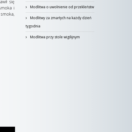
awił się
Modlitwa o uwolnienie od przekleństw
 smoka i
ł smoka,
Modlitwy za zmarłych na każdy dzień
tygodnia
Modlitwa przy stole wigilijnym