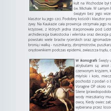
kult na Wschodzie był 
św. Michale. W samym Eg
świątyni bez jego wize
klasztor ku jego czci. Podobny kościół i klasztor pow
żywy. Na Kaukazie cała prowincja otrzymała jego na
krzyżowe, z których jedna stacjonowała pod Liddą
archidiecezja białostocka i wileńska oraz diecezja
powstało wiele bractw rycerskich oraz zgromadzeń 
bronią i walką - rusznikarzy, zbrojmistrzów, puszkar
orędownikiem podczas epidemii, zwłaszcza trądu, 
W ikonografii
Święty u
atrybutami są: anioł
czerwonym krzyżem, k
młyński i koło, mie
pochodzi z podań o św
Voragine OP około ro
Silene (prawdopodobni
wody mieszkańcy mus
owcę. Kiedy owiec zab
wybierana przez loso