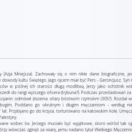
y (Azja Mniejsza). Zachowały się o nim nikłe dane biograficzne, j
e dowody kultu Świętego. Jego ojcem miał być Pers - Geroncjusz. Syn 
ców w późnej ich starości długą modlitwą. Jerzy jako ochotnik ws
szedł do rangi wyższego oficera (trybuna?). Podczas prześladowań z
ścijanin odmówił złożenia ofiary bóstwom rzymskim (305?). Rozdał w
bogim. Poddano go okrutnym i długim męczarniom - według nie
7 lat. Przybijano go do krzyża, torturowano na katowskim kole. Umę
Palestyny.
wane wobec św. Jerzego musiało być wyjątkowe, skoro wśród tak o
órzy wówczas zginęli za wiarę, jemu nadano tytuł Wielkiego Męczenni