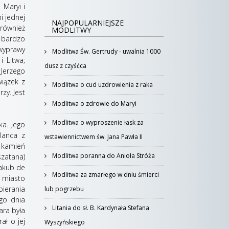
 Maryi i
i jednej
NAJPOPULARNIEJSZE
 również
MODLITWY
t bardzo
 wyprawy
Modlitwa Św. Gertrudy - uwalnia 1000
i Litwa;
dusz z czyśćca
 Jerzego
wiązek z
Modlitwa o cud uzdrowienia z raka
zy. Jest
Modlitwa o zdrowie do Maryi
Modlitwa o wyproszenie łask za
ka. Jego
lanca z
wstawiennictwem św. Jana Pawła II
 kamień
Modlitwa poranna do Anioła Stróża
zatana)
Jakub de
Modlitwa za zmarłego w dniu śmierci
a miasto
bierania
lub pogrzebu
go dnia
Litania do sł. B. Kardynała Stefana
ara była
ał o jej
Wyszyńskiego