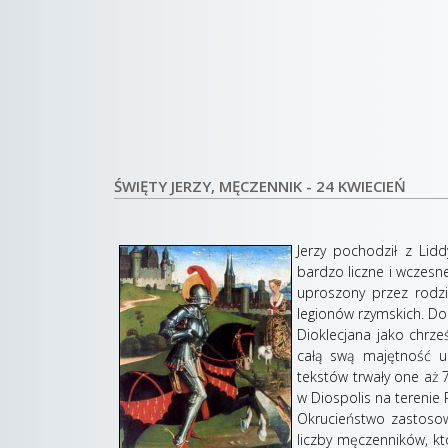
ŚWIĘTY JERZY, MĘCZENNIK - 24 KWIECIEŃ
Jerzy pochodził z Lidd
bardzo liczne i wczesn
uproszony przez rodzi
legionów rzymskich. Do
Dioklecjana jako chrze
całą swą majętność u
tekstów trwały one aż 
w Diospolis na terenie 
Okrucieństwo zastoso
liczby męczenników, kt