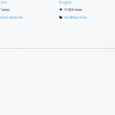
nym.
Brygidy
 views
51928 views
ożenia duchowe
Modlitwy różne