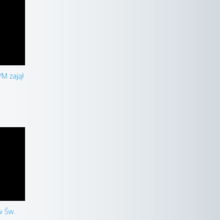
YM zajął
w Św.