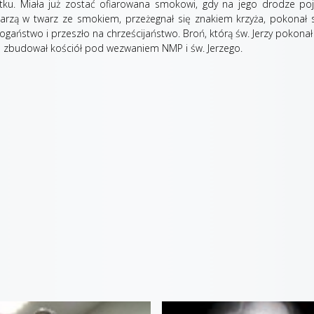
utku. Miała już zostać ofiarowana smokowi, gdy na jego drodze poj
twarzą w twarz ze smokiem, przeżegnał się znakiem krzyża, pokonał
ogaństwo i przeszło na chrześcijaństwo. Broń, którą św. Jerzy pokona
l zbudował kościół pod wezwaniem NMP i św. Jerzego.