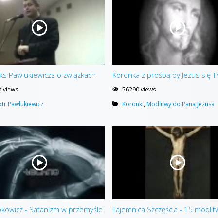
ks Pawlukiewicza o związkach
Koronka z prośbą by Jezus się T
 views
56290 views
iotr Pawlukiewicz
Koronki
,
Modlitwy do Pana Jezusa
kowicz - Satanizm w przemyśle
Tajemnica Szczęścia - 15 modlit