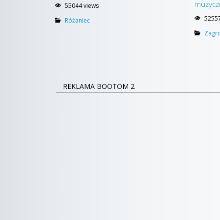
muzycz
55044 views
52557
Różaniec
Zagr
REKLAMA BOOTOM 2