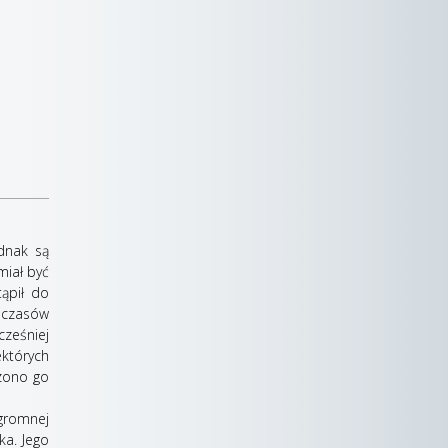
ednak są
miał być
tąpił do
a czasów
cześniej
których
czono go
gromnej
ka. Jego