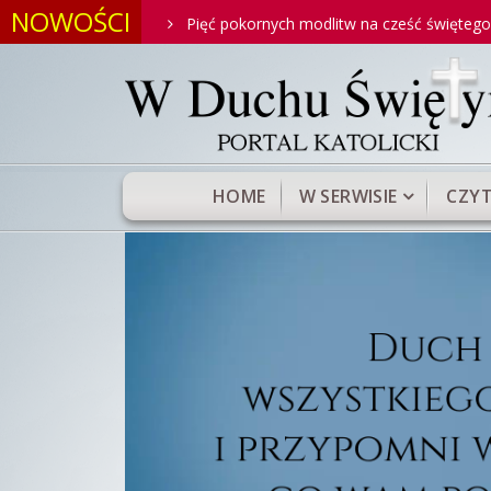
NOWOŚCI
oniego
Pięć pokornych modlitw na cześć świętego Antoniego
HOME
W SERWISIE
CZYT