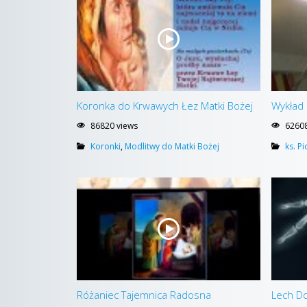
Koronka do Krwawych Łez Matki Bożej
Wykład 
86820 views
62608
Koronki
,
Modlitwy do Matki Bożej
ks. P
Różaniec Tajemnica Radosna
Lech Do