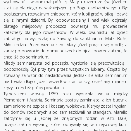
wychowani" - wspominał później. Maryja razem ze św. Józefem
stali się dla niego najważniejszymi po Bogu osobami w życiu. Był
posłusznym, rozważnym chłopcem, który lubił grać w piłkę i bawić
się z innymi dziećmi. Był odpowiedzialny i nad wiek dojrzały,
dlatego miejscowy proboszcz powierzył mu prowadzenie
katechezy dla jego rówieśników. W wieku dwunastu lat ojciec
zabrał go na wycieczkę do Savony, do sanktuarium Matki Bożej
Miłosierdzia. Przed wizerunkiem Maryi Józef gorąco się modlił, a
zaraz po powrocie do domu poszedł do ojca i powiedział mu, że
chce iść do seminarium.
Młody seminarzysta od początku wyróżniał się pracowitością i
pobożnością. Był przy tym przez wszystkich lubiany. Często był
stawiany za wzór do naśladowania. Jednak sielanka seminarium
nie trwała długo. Józef wszedł w stan duszy, określany mianem
kryzysu czy też próby powołania.
Tymczasem wiosną 1859 roku wybuchła wojna między
Piemontem i Austrią. Seminaria zostały zamknięte, a ich budynki
zamieniono na szpitale i koszary wojskowe. Klerycy zostali wysłani
do domów rodzinnych albo zamieszkiwali na stancjach. Marello
zatrzymał się u jednej ze znajomych rodzin w Asti. Dalej
uczęszczał na wykłady, które odbywały się w miejscowej kurii.
Dynamiczne zmiany, polityka, niekończące się dyskusje, przy tym