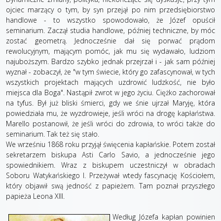
ojciec marzący o tym, by syn przejął po nim przedsiębiorstwo
handlowe - to wszystko spowodowało, że Józef opuścił
seminarium. Zaczął studia handlowe, później techniczne, by móc
zostać geometrą. Jednocześnie dał się porwać prądom
rewolucyjnym, mającym pomóc, jak mu się wydawało, ludziom
najuboższym. Bardzo szybko jednak przejrzał i - jak sam później
wyznał - zobaczył, że "w tym świecie, który go zafascynował, w tych
wszystkich projektach mających uzdrowić ludzkość, nie było
miejsca dla Boga". Nastąpił zwrot w jego życiu. Ciężko zachorował
na tyfus. Był już bliski śmierci, gdy we śnie ujrzał Maryję, która
powiedziała mu, że wyzdrowieje, jeśli wróci na drogę kapłaństwa.
Marello postanowił, że jeśli wróci do zdrowia, to wróci także do
seminarium. Tak też się stało.
We wrześniu 1868 roku przyjął święcenia kapłańskie. Potem został
sekretarzem biskupa Asti Carlo Savio, a jednocześnie jego
spowiednikiem. Wraz z biskupem uczestniczył w obradach
Soboru Watykańskiego I. Przeżywał wtedy fascynację Kościołem,
który objawił swą jedność z papieżem. Tam poznał przyszłego
papieża Leona XIII.
Według Józefa kapłan powinien