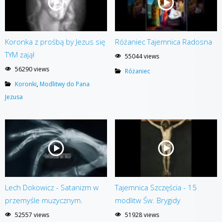
Koronka z prośbą by Jezus się
Różaniec Tajemnica Radosna
TYM zajął
55044 views
56290 views
Różaniec
Koronki
,
Modlitwy do Pana
Jezusa
Lech Dokowicz - Satanizm w
Tajemnica Szczęścia - 15
przemyśle muzycznym.
modlitw Św. Brygidy
52557 views
51928 views