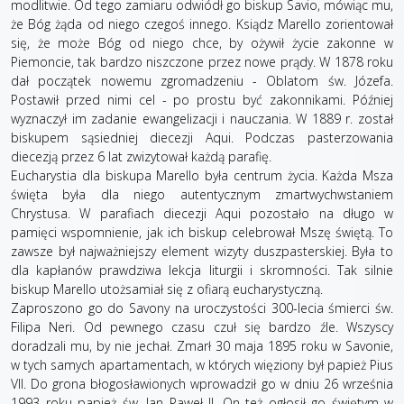
modlitwie. Od tego zamiaru odwiódł go biskup Savio, mówiąc mu,
że Bóg żąda od niego czegoś innego. Ksiądz Marello zorientował
się, że może Bóg od niego chce, by ożywił życie zakonne w
Piemoncie, tak bardzo niszczone przez nowe prądy. W 1878 roku
dał początek nowemu zgromadzeniu - Oblatom św. Józefa.
Postawił przed nimi cel - po prostu być zakonnikami. Później
wyznaczył im zadanie ewangelizacji i nauczania. W 1889 r. został
biskupem sąsiedniej diecezji Aqui. Podczas pasterzowania
diecezją przez 6 lat zwizytował każdą parafię.
Eucharystia dla biskupa Marello była centrum życia. Każda Msza
święta była dla niego autentycznym zmartwychwstaniem
Chrystusa. W parafiach diecezji Aqui pozostało na długo w
pamięci wspomnienie, jak ich biskup celebrował Mszę świętą. To
zawsze był najważniejszy element wizyty duszpasterskiej. Była to
dla kapłanów prawdziwa lekcja liturgii i skromności. Tak silnie
biskup Marello utożsamiał się z ofiarą eucharystyczną.
Zaproszono go do Savony na uroczystości 300-lecia śmierci św.
Filipa Neri. Od pewnego czasu czuł się bardzo źle. Wszyscy
doradzali mu, by nie jechał. Zmarł 30 maja 1895 roku w Savonie,
w tych samych apartamentach, w których więziony był papież Pius
VII. Do grona błogosławionych wprowadził go w dniu 26 września
1993 roku papież św. Jan Paweł II. On też ogłosił go świętym w