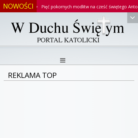
NOWOŚCI
oniego
Pięć pokornych modlitw na cześć świętego Antoniego
REKLAMA TOP