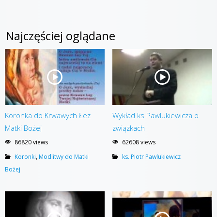
Najczęściej oglądane
Koronka do Krwawych Łez
Wykład ks Pawlukiewicza o
Matki Bożej
związkach
86820 views
62608 views
Koronki
,
Modlitwy do Matki
ks. Piotr Pawlukiewicz
Bożej