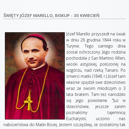
ŚWIĘTY JÓZEF MARELLO, BISKUP - 30 KWIECIEŃ
Józef Marello przyszedł na świat
w dniu 26 grudnia 1844 roku w
Turynie. Tego samego dnia
został ochrzczony. Jego rodzina
pochodziła z San Martino Alfieri,
wioski astyjskiej, położonej na
wzgórzu, nad rzeką Tanaro. Po
śmierci matki (1848 r.) Józef tam
właśnie spędził swe dzieciństwo
wraz ze swoim młodszym o 3
lata bratem. Tam też narodziło
się jego powołanie. "Już w
dzieciństwie, jeszcze zanim
poznaliśmy tajemnicę
Eucharystii, uczono nas
nabożeństwa do Matki Bożej. Jestem szczęśliwy, że zostaliśmy tak