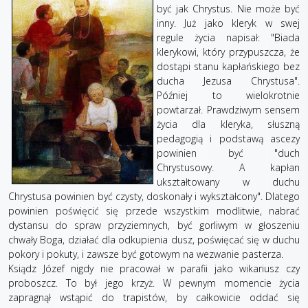
być jak Chrystus. Nie może być
inny. Już jako kleryk w swej
regule życia napisał: "Biada
klerykowi, który przypuszcza, że
dostąpi stanu kapłańskiego bez
ducha Jezusa Chrystusa".
Później to wielokrotnie
powtarzał. Prawdziwym sensem
życia dla kleryka, słuszną
pedagogią i podstawą ascezy
powinien być "duch
Chrystusowy. A kapłan
ukształtowany w duchu
Chrystusa powinien być czysty, doskonały i wykształcony". Dlatego
powinien poświęcić się przede wszystkim modlitwie, nabrać
dystansu do spraw przyziemnych, być gorliwym w głoszeniu
chwały Boga, działać dla odkupienia dusz, poświęcać się w duchu
pokory i pokuty, i zawsze być gotowym na wezwanie pasterza.
Ksiądz Józef nigdy nie pracował w parafii jako wikariusz czy
proboszcz. To był jego krzyż. W pewnym momencie życia
zapragnął wstąpić do trapistów, by całkowicie oddać się