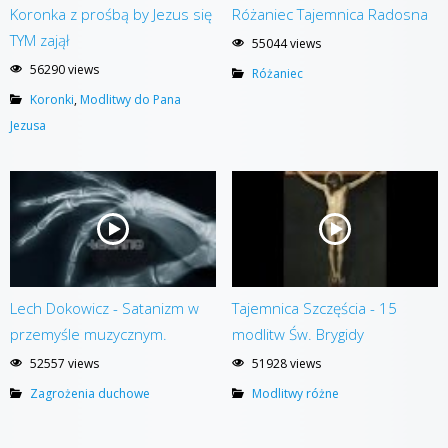
Koronka z prośbą by Jezus się
Różaniec Tajemnica Radosna
TYM zajął
55044 views
56290 views
Różaniec
Koronki
,
Modlitwy do Pana
Jezusa
Lech Dokowicz - Satanizm w
Tajemnica Szczęścia - 15
przemyśle muzycznym.
modlitw Św. Brygidy
52557 views
51928 views
Zagrożenia duchowe
Modlitwy różne