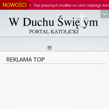
NOWOŚCI
toniego
Pięć pokornych modlitw na cześć świętego Antoniego
REKLAMA TOP