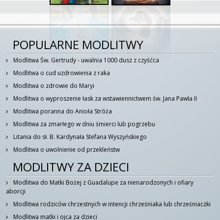
POPULARNE MODLITWY
Modlitwa Św. Gertrudy - uwalnia 1000 dusz z czyśćca
Modlitwa o cud uzdrowienia z raka
Modlitwa o zdrowie do Maryi
Modlitwa o wyproszenie łask za wstawiennictwem św. Jana Pawła II
Modlitwa poranna do Anioła Stróża
Modlitwa za zmarłego w dniu śmierci lub pogrzebu
Litania do sł. B. Kardynała Stefana Wyszyńskiego
Modlitwa o uwolnienie od przekleństw
MODLITWY ZA DZIECI
Modlitwa do Matki Bożej z Guadalupe za nienarodzonych i ofiary
aborcji
Modlitwa rodziców chrzestnych w intencji chrześniaka lub chrześniaczki
Modlitwa matki i ojca za dzieci