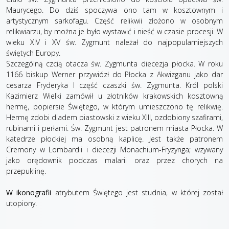
Maurycego. Do dziś spoczywa ono tam w kosztownym i
artystycznym sarkofagu. Część relikwii złożono w osobnym
relikwiarzu, by można je było wystawić i nieść w czasie procesji. W
wieku XIV i XV św. Zygmunt należał do najpopularniejszych
świętych Europy.
Szczególną czcią otacza św. Zygmunta diecezja płocka. W roku
1166 biskup Werner przywiózł do Płocka z Akwizganu jako dar
cesarza Fryderyka I część czaszki św. Zygmunta. Król polski
Kazimierz Wielki zamówił u złotników krakowskich kosztowną
hermę, popiersie Świętego, w którym umieszczono tę relikwię.
Hermę zdobi diadem piastowski z wieku XIII, ozdobiony szafirami,
rubinami i perłami. Św. Zygmunt jest patronem miasta Płocka. W
katedrze płockiej ma osobną kaplicę. Jest także patronem
Cremony w Lombardii i diecezji Monachium-Fryzynga; wzywany
jako orędownik podczas malarii oraz przez chorych na
przepuklinę.
W ikonografii
atrybutem Świętego jest studnia, w której został
utopiony.