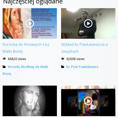
Najczęściej oglądane
Koronka do Krwawych Łez
Wykład ks Pawlukiewicza o
Matki Bożej
związkach
86820 views
62608 views
Koronki
,
Modlitwy do Matki
ks. Piotr Pawlukiewicz
Bożej