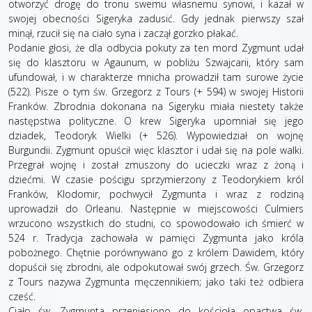
otworzyć drogę do tronu swemu własnemu synowi, i kazał w
swojej obecności Sigeryka zadusić. Gdy jednak pierwszy szał
minął, rzucił się na ciało syna i zaczął gorzko płakać.
Podanie głosi, że dla odbycia pokuty za ten mord Zygmunt udał
się do klasztoru w Agaunum, w pobliżu Szwajcarii, który sam
ufundował, i w charakterze mnicha prowadził tam surowe życie
(522). Pisze o tym św. Grzegorz z Tours (+ 594) w swojej Historii
Franków. Zbrodnia dokonana na Sigeryku miała niestety także
następstwa polityczne. O krew Sigeryka upomniał się jego
dziadek, Teodoryk Wielki (+ 526). Wypowiedział on wojnę
Burgundii. Zygmunt opuścił więc klasztor i udał się na pole walki.
Przegrał wojnę i został zmuszony do ucieczki wraz z żoną i
dziećmi. W czasie pościgu sprzymierzony z Teodorykiem król
Franków, Klodomir, pochwycił Zygmunta i wraz z rodziną
uprowadził do Orleanu. Następnie w miejscowości Culmiers
wrzucono wszystkich do studni, co spowodowało ich śmierć w
524 r. Tradycja zachowała w pamięci Zygmunta jako króla
pobożnego. Chętnie porównywano go z królem Dawidem, który
dopuścił się zbrodni, ale odpokutował swój grzech. Św. Grzegorz
z Tours nazywa Zygmunta męczennikiem; jako taki też odbiera
cześć.
Ciało św. Zygmunta przeniesiono do kościoła opactwa św.