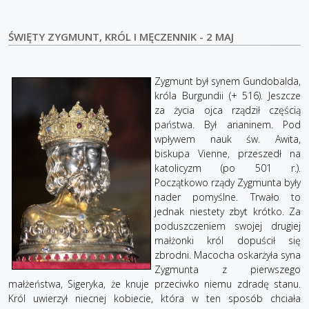
ŚWIĘTY ZYGMUNT, KRÓL I MĘCZENNIK - 2 MAJ
Zygmunt był synem Gundobalda,
króla Burgundii (+ 516). Jeszcze
za życia ojca rządził częścią
państwa. Był arianinem. Pod
wpływem nauk św. Awita,
biskupa Vienne, przeszedł na
katolicyzm (po 501 r.).
Początkowo rządy Zygmunta były
nader pomyślne. Trwało to
jednak niestety zbyt krótko. Za
poduszczeniem swojej drugiej
małżonki król dopuścił się
zbrodni. Macocha oskarżyła syna
Zygmunta z pierwszego
małżeństwa, Sigeryka, że knuje przeciwko niemu zdradę stanu.
Król uwierzył niecnej kobiecie, która w ten sposób chciała