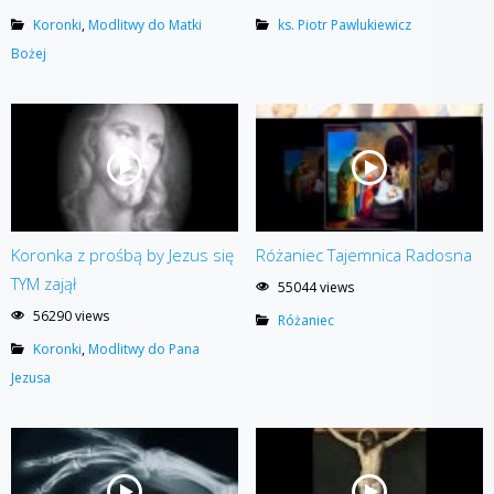
Koronki
,
Modlitwy do Matki
ks. Piotr Pawlukiewicz
Bożej
Koronka z prośbą by Jezus się
Różaniec Tajemnica Radosna
TYM zajął
55044 views
56290 views
Różaniec
Koronki
,
Modlitwy do Pana
Jezusa