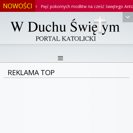
NOWOŚCI
toniego
Pięć pokornych modlitw na cześć świętego Antoniego
REKLAMA TOP