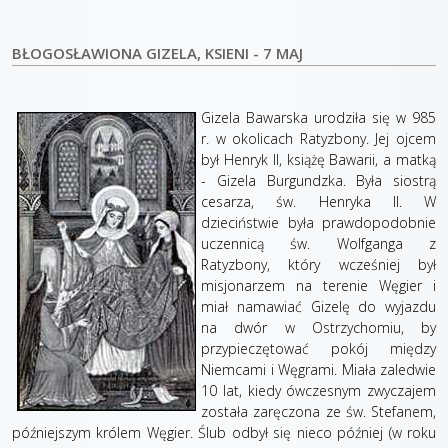
BŁOGOSŁAWIONA GIZELA, KSIENI - 7 MAJ
Gizela Bawarska urodziła się w 985
r. w okolicach Ratyzbony. Jej ojcem
był Henryk II, książę Bawarii, a matką
- Gizela Burgundzka. Była siostrą
cesarza, św. Henryka II. W
dzieciństwie była prawdopodobnie
uczennicą św. Wolfganga z
Ratyzbony, który wcześniej był
misjonarzem na terenie Węgier i
miał namawiać Gizelę do wyjazdu
na dwór w Ostrzychomiu, by
przypieczętować pokój między
Niemcami i Węgrami. Miała zaledwie
10 lat, kiedy ówczesnym zwyczajem
została zaręczona ze św. Stefanem,
późniejszym królem Węgier. Ślub odbył się nieco później (w roku