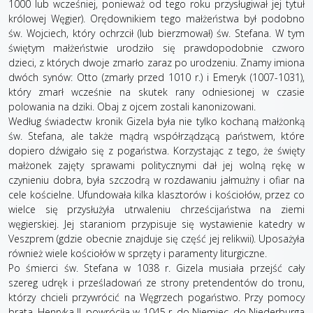
1000 lub wcześniej, ponieważ od tego roku przysługiwał jej tytuł
królowej Węgier). Orędownikiem tego małżeństwa był podobno
św. Wojciech, który ochrzcił (lub bierzmował) św. Stefana. W tym
świętym małżeństwie urodziło się prawdopodobnie czworo
dzieci, z których dwoje zmarło zaraz po urodzeniu. Znamy imiona
dwóch synów: Otto (zmarły przed 1010 r.) i Emeryk (1007-1031),
który zmarł wcześnie na skutek rany odniesionej w czasie
polowania na dziki. Obaj z ojcem zostali kanonizowani.
Według świadectw kronik Gizela była nie tylko kochaną małżonką
św. Stefana, ale także mądrą współrządzącą państwem, które
dopiero dźwigało się z pogaństwa. Korzystając z tego, że święty
małżonek zajęty sprawami politycznymi dał jej wolną rękę w
czynieniu dobra, była szczodrą w rozdawaniu jałmużny i ofiar na
cele kościelne. Ufundowała kilka klasztorów i kościołów, przez co
wielce się przysłużyła utrwaleniu chrześcijaństwa na ziemi
węgierskiej. Jej staraniom przypisuje się wystawienie katedry w
Veszprem (gdzie obecnie znajduje się część jej relikwii). Uposażyła
również wiele kościołów w sprzęty i paramenty liturgiczne.
Po śmierci św. Stefana w 1038 r. Gizela musiała przejść cały
szereg udręk i prześladowań ze strony pretendentów do tronu,
którzy chcieli przywrócić na Węgrzech pogaństwo. Przy pomocy
brata, Henryka II, powróciła w 1045 r. do Niemiec, do Niederburga