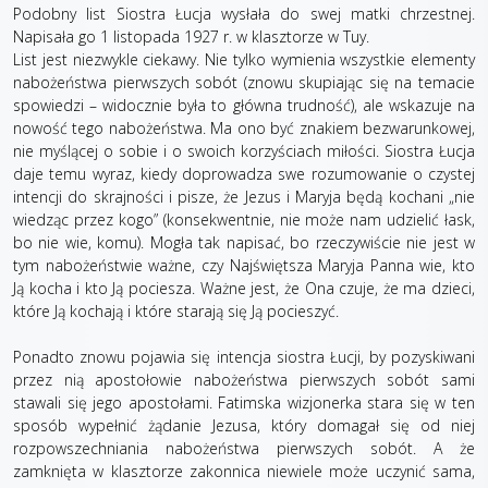
Podobny list Siostra Łucja wysłała do swej matki chrzestnej.
Napisała go 1 listopada 1927 r. w klasztorze w Tuy.
List jest niezwykle ciekawy. Nie tylko wymienia wszystkie elementy
nabożeństwa pierwszych sobót (znowu skupiając się na temacie
spowiedzi – widocznie była to główna trudność), ale wskazuje na
nowość tego nabożeństwa. Ma ono być znakiem bezwarunkowej,
nie myślącej o sobie i o swoich korzyściach miłości. Siostra Łucja
daje temu wyraz, kiedy doprowadza swe rozumowanie o czystej
intencji do skrajności i pisze, że Jezus i Maryja będą kochani „nie
wiedząc przez kogo” (konsekwentnie, nie może nam udzielić łask,
bo nie wie, komu). Mogła tak napisać, bo rzeczywiście nie jest w
tym nabożeństwie ważne, czy Najświętsza Maryja Panna wie, kto
Ją kocha i kto Ją pociesza. Ważne jest, że Ona czuje, że ma dzieci,
które Ją kochają i które starają się Ją pocieszyć.
Ponadto znowu pojawia się intencja siostra Łucji, by pozyskiwani
przez nią apostołowie nabożeństwa pierwszych sobót sami
stawali się jego apostołami. Fatimska wizjonerka stara się w ten
sposób wypełnić żądanie Jezusa, który domagał się od niej
rozpowszechniania nabożeństwa pierwszych sobót. A że
zamknięta w klasztorze zakonnica niewiele może uczynić sama,