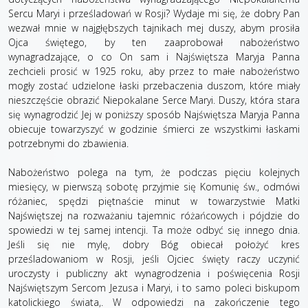
Sercu Maryi i prześladowań w Rosji? Wydaje mi się, że dobry Pan
wezwał mnie w najgłębszych tajnikach mej duszy, abym prosiła
Ojca świętego, by ten zaaprobował nabożeństwo
wynagradzające, o co On sam i Najświętsza Maryja Panna
zechcieli prosić w 1925 roku, aby przez to małe nabożeństwo
mogły zostać udzielone łaski przebaczenia duszom, które miały
nieszczęście obrazić Niepokalane Serce Maryi. Duszy, która stara
się wynagrodzić Jej w poniższy sposób Najświętsza Maryja Panna
obiecuje towarzyszyć w godzinie śmierci ze wszystkimi łaskami
potrzebnymi do zbawienia.
Nabożeństwo polega na tym, że podczas pięciu kolejnych
miesięcy, w pierwszą sobotę przyjmie się Komunię św., odmówi
różaniec, spędzi piętnaście minut w towarzystwie Matki
Najświętszej na rozważaniu tajemnic różańcowych i pójdzie do
spowiedzi w tej samej intencji. Ta może odbyć się innego dnia.
Jeśli się nie mylę, dobry Bóg obiecał położyć kres
prześladowaniom w Rosji, jeśli Ojciec święty raczy uczynić
uroczysty i publiczny akt wynagrodzenia i poświęcenia Rosji
Najświętszym Sercom Jezusa i Maryi, i to samo poleci biskupom
katolickiego świata,. W odpowiedzi na zakończenie tego