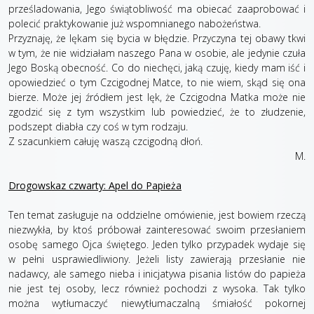
prześladowania, Jego świątobliwość ma obiecać zaaprobować i
polecić praktykowanie już wspomnianego nabożeństwa.
Przyznaję, że lękam się bycia w błędzie. Przyczyna tej obawy tkwi
w tym, że nie widziałam naszego Pana w osobie, ale jedynie czuła
Jego Boską obecność. Co do niechęci, jaką czuję, kiedy mam iść i
opowiedzieć o tym Czcigodnej Matce, to nie wiem, skąd się ona
bierze. Może jej źródłem jest lęk, że Czcigodna Matka może nie
zgodzić się z tym wszystkim lub powiedzieć, że to złudzenie,
podszept diabła czy coś w tym rodzaju.
Z szacunkiem całuję waszą czcigodną dłoń.
M.
Drogowskaz czwarty: Apel do Papieża
Ten temat zasługuje na oddzielne omówienie, jest bowiem rzeczą
niezwykła, by ktoś próbował zainteresować swoim przesłaniem
osobę samego Ojca świętego. Jeden tylko przypadek wydaje się
w pełni usprawiedliwiony. Jeżeli listy zawierają przesłanie nie
nadawcy, ale samego nieba i inicjatywa pisania listów do papieża
nie jest tej osoby, lecz również pochodzi z wysoka. Tak tylko
można wytłumaczyć niewytłumaczalną śmiałość pokornej