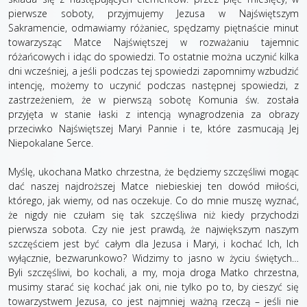
pierwsze soboty, przyjmujemy Jezusa w Najświętszym
Sakramencie, odmawiamy różaniec, spędzamy piętnaście minut
towarzysząc Matce Najświętszej w rozważaniu tajemnic
różańcowych i idąc do spowiedzi. To ostatnie można uczynić kilka
dni wcześniej, a jeśli podczas tej spowiedzi zapomnimy wzbudzić
intencję, możemy to uczynić podczas następnej spowiedzi, z
zastrzeżeniem, że w pierwszą sobotę Komunia św. została
przyjęta w stanie łaski z intencją wynagrodzenia za obrazy
przeciwko Najświętszej Maryi Pannie i te, które zasmucają Jej
Niepokalane Serce.
Myślę, ukochana Matko chrzestna, że będziemy szczęśliwi mogąc
dać naszej najdroższej Matce niebieskiej ten dowód miłości,
którego, jak wiemy, od nas oczekuje. Co do mnie muszę wyznać,
że nigdy nie czułam się tak szczęśliwa niż kiedy przychodzi
pierwsza sobota. Czy nie jest prawdą, że największym naszym
szczęściem jest być całym dla Jezusa i Maryi, i kochać Ich, Ich
wyłącznie, bezwarunkowo? Widzimy to jasno w życiu świętych…
Byli szczęśliwi, bo kochali, a my, moja droga Matko chrzestna,
musimy starać się kochać jak oni, nie tylko po to, by cieszyć się
towarzystwem Jezusa, co jest najmniej ważną rzeczą – jeśli nie