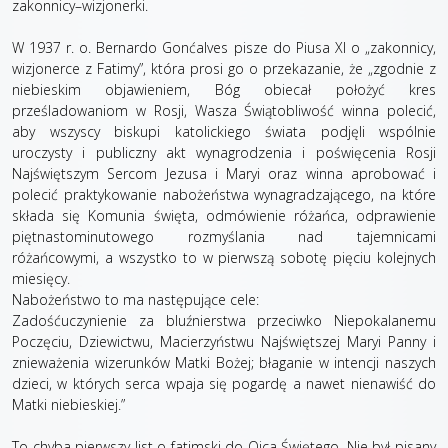
zakonnicy–wizjonerki.
W 1937 r. o. Bernardo Gonćalves pisze do Piusa XI o „zakonnicy,
wizjonerce z Fatimy”, która prosi go o przekazanie, że „zgodnie z
niebieskim objawieniem, Bóg obiecał położyć kres
prześladowaniom w Rosji, Wasza Świątobliwość winna polecić,
aby wszyscy biskupi katolickiego świata podjęli wspólnie
uroczysty i publiczny akt wynagrodzenia i poświęcenia Rosji
Najświętszym Sercom Jezusa i Maryi oraz winna aprobować i
polecić praktykowanie nabożeństwa wynagradzającego, na które
składa się Komunia święta, odmówienie różańca, odprawienie
piętnastominutowego rozmyślania nad tajemnicami
różańcowymi, a wszystko to w pierwszą sobotę pięciu kolejnych
miesięcy.
Nabożeństwo to ma następujące cele:
Zadośćuczynienie za bluźnierstwa przeciwko Niepokalanemu
Poczęciu, Dziewictwu, Macierzyństwu Najświętszej Maryi Panny i
znieważenia wizerunków Matki Bożej; błaganie w intencji naszych
dzieci, w których serca wpaja się pogardę a nawet nienawiść do
Matki niebieskiej.”
To chyba pierwszy list o fatimski do Ojca Świętego. Nie był pisany