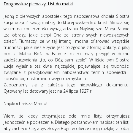
Drogowskaz pierwszy: List do matki
Jedną z pierwszych apostołek tego nabożeństwa chciała Siostra
Łucja uczynić swoją matkę, do której wysłała krótki list. Skupia się
w nim na konieczności wynagradzania Najświętszej Maryi Pannie
„za obrazy, jakie cierpi Ona ze strony swych niewdzięcznych
dzieci”. Tłumaczy, że w tej intencji można ofiarować wszystkie
trudności, jakie niesie życie. Jest to zgodne z formą pokuty, o jaką
prosiła Matka Boża w Fatimie: dzieci miały przyjąć w duchu
zadośćuczynienia „to, co Bóg sam ześle”. W liście tym Siostra
Łucja wyjaśnia też dwie najczęściej pojawiające się trudności
związane z praktykowaniem nabożeństwa: termin spowiedzi i
sposób piętnastominutowego rozmyślania.
Zapoznajmy się z całością tego niezwykłego dokumentu.
Cytowany list datowany jest na 24 lipca 1927 r.
Najukochańsza Mamo!
Wiem, że kiedy otrzymujesz ode mnie listy, otrzymujesz
jednocześnie pocieszenie. Dlatego postanowiłam napisać ten list,
aby zachęcić Cię, abyś złożyła Bogu w ofierze moją rozłąkę z Tobą.