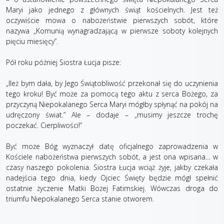
Maryi jako jednego z głównych świąt kościelnych. Jest też
oczywiście mowa o nabożeństwie pierwszych sobót, które
nazywa „Komunią wynagradzającą w pierwsze soboty kolejnych
pięciu miesięcy”.
Pół roku później Siostra Łucja pisze:
„Ileż bym dała, by Jego Świątobliwość przekonał się do uczynienia
tego kroku! Być może za pomocą tego aktu z serca Bożego, za
przyczyną Niepokalanego Serca Maryi mógłby spłynąć na pokój na
udręczony świat.” Ale – dodaje – „musimy jeszcze trochę
poczekać. Cierpliwości!”
Być może Bóg wyznaczył datę oficjalnego zaprowadzenia w
Kościele nabożeństwa pierwszych sobót, a jest ona wpisana… w
czasy naszego pokolenia. Siostra Łucja wciąż żyje, jakby czekała
nadejścia tego dnia, kiedy Ojciec Święty będzie mógł spełnić
ostatnie życzenie Matki Bożej Fatimskiej. Wówczas droga do
triumfu Niepokalanego Serca stanie otworem.