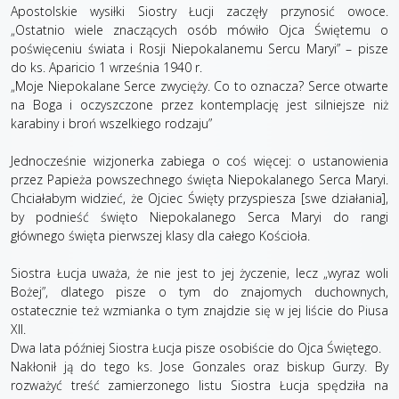
Apostolskie wysiłki Siostry Łucji zaczęły przynosić owoce.
„Ostatnio wiele znaczących osób mówiło Ojca Świętemu o
poświęceniu świata i Rosji Niepokalanemu Sercu Maryi” – pisze
do ks. Aparicio 1 września 1940 r.
„Moje Niepokalane Serce zwycięży. Co to oznacza? Serce otwarte
na Boga i oczyszczone przez kontemplację jest silniejsze niż
karabiny i broń wszelkiego rodzaju”
Jednocześnie wizjonerka zabiega o coś więcej: o ustanowienia
przez Papieża powszechnego święta Niepokalanego Serca Maryi.
Chciałabym widzieć, że Ojciec Święty przyspiesza [swe działania],
by podnieść święto Niepokalanego Serca Maryi do rangi
głównego święta pierwszej klasy dla całego Kościoła.
Siostra Łucja uważa, że nie jest to jej życzenie, lecz „wyraz woli
Bożej”, dlatego pisze o tym do znajomych duchownych,
ostatecznie też wzmianka o tym znajdzie się w jej liście do Piusa
XII.
Dwa lata później Siostra Łucja pisze osobiście do Ojca Świętego.
Nakłonił ją do tego ks. Jose Gonzales oraz biskup Gurzy. By
rozważyć treść zamierzonego listu Siostra Łucja spędziła na