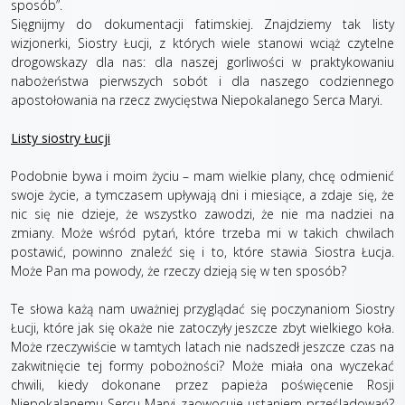
sposób”.
Sięgnijmy do dokumentacji fatimskiej. Znajdziemy tak listy
wizjonerki, Siostry Łucji, z których wiele stanowi wciąż czytelne
drogowskazy dla nas: dla naszej gorliwości w praktykowaniu
nabożeństwa pierwszych sobót i dla naszego codziennego
apostołowania na rzecz zwycięstwa Niepokalanego Serca Maryi.
Listy siostry Łucji
Podobnie bywa i moim życiu – mam wielkie plany, chcę odmienić
swoje życie, a tymczasem upływają dni i miesiące, a zdaje się, że
nic się nie dzieje, że wszystko zawodzi, że nie ma nadziei na
zmiany. Może wśród pytań, które trzeba mi w takich chwilach
postawić, powinno znaleźć się i to, które stawia Siostra Łucja.
Może Pan ma powody, że rzeczy dzieją się w ten sposób?
Te słowa każą nam uważniej przyglądać się poczynaniom Siostry
Łucji, które jak się okaże nie zatoczyły jeszcze zbyt wielkiego koła.
Może rzeczywiście w tamtych latach nie nadszedł jeszcze czas na
zakwitnięcie tej formy pobożności? Może miała ona wyczekać
chwili, kiedy dokonane przez papieża poświęcenie Rosji
Niepokalanemu Sercu Maryi zaowocuje ustaniem prześladowań?