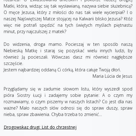
Matki, która, widząc się tak wysławianą, nazywa siebie służebnicą?
O męce Jezusa, który z miłości do nas tak wiele wycierpiał? I o
naszej Najświętszej Matce stojącej na Kalwarii blisko Jezusa? Któż
więc nie potrafi spędzić na tych świętych myślach piętnastu
minut, przy najczulszej z matek?
Do widzenia, droga mamo. Pocieszaj w ten sposób naszą
Niebieską Matkę i staraj się pozyskać wielu innych ludzi, by
również Ją pocieszali. Wówczas dasz mi również najgłębsze
szczęście.
Jestem najbardziej oddaną Ci córką, która całuje Twoją dłoń.
Maria Lúcia de Jesus
Przyglądamy się w zadumie słowom listu, który wyszedł spod
pióra Siostry Łucji i zadajemy sobie pytanie: A o czym my
rozmawiamy, o czym piszemy w naszych listach? Co jest dla nas
ważne? Mało naszych słów odnosi się do spraw duszy, spraw
nieba, spraw zbawienia. Chyba trzeba to zmienić…
Drogowskaz drugi: List do chrzestnej