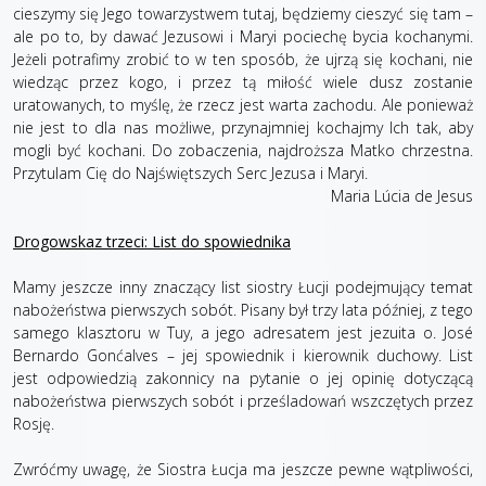
cieszymy się Jego towarzystwem tutaj, będziemy cieszyć się tam –
ale po to, by dawać Jezusowi i Maryi pociechę bycia kochanymi.
Jeżeli potrafimy zrobić to w ten sposób, że ujrzą się kochani, nie
wiedząc przez kogo, i przez tą miłość wiele dusz zostanie
uratowanych, to myślę, że rzecz jest warta zachodu. Ale ponieważ
nie jest to dla nas możliwe, przynajmniej kochajmy Ich tak, aby
mogli być kochani. Do zobaczenia, najdroższa Matko chrzestna.
Przytulam Cię do Najświętszych Serc Jezusa i Maryi.
Maria Lúcia de Jesus
Drogowskaz trzeci: List do spowiednika
Mamy jeszcze inny znaczący list siostry Łucji podejmujący temat
nabożeństwa pierwszych sobót. Pisany był trzy lata później, z tego
samego klasztoru w Tuy, a jego adresatem jest jezuita o. José
Bernardo Gonćalves – jej spowiednik i kierownik duchowy. List
jest odpowiedzią zakonnicy na pytanie o jej opinię dotyczącą
nabożeństwa pierwszych sobót i prześladowań wszczętych przez
Rosję.
Zwróćmy uwagę, że Siostra Łucja ma jeszcze pewne wątpliwości,