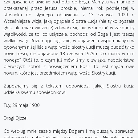
czy opisane objawienie pochodzi od Boga. Mamy tu wzmiankę o
przekazanej przez Jezusa prośbie, niemal rok późniejszej w
stosunku do słynnego objawienia z 13 czerwca 1929 r.
Wcześniejsza wizja, jaką oglądała Siostra Łucja (nie tylko słyszała
głos, ale miała widzenie) zdawała się nie wzbudzać w zakonnicy
wątpliwości, że to, co usłyszała, pochodzi od Boga i jest rzeczą
wielkiej wagi. Rozumując logicznie, w objawieniu wspomnianym w
cytowanym niżej liście wątpliwości siostry Łucji muszą budzić tylko
nowe treści, nie objawione 13 czerwca 1929 r. Co mamy w nim
nowego? Otóż to, o czym już mówiliśmy: o związku nabożeństwa
pierwszych sobót z poświęceniem Rosji! To jest chyba owe
novum, które jest przedmiotem wątpliwości Siostry Łucji.
Zapoznajmy się z tekstem odpowiedzi, jakiej Siostra Łucja
udzieliła swemu spowiednikowi.
Tuy, 29 maja 1930
Drogi Ojcze!
Co według mnie zaszło między Bogiem i mą duszą w sprawach
dotyczących nabożeństwa wynagradzającego Niepokalanemu