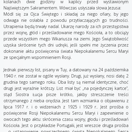
kolanach dwie godziny w kaplicy przed wystawionym
Najświętszym Sakramentem. Wówczas usłyszała słowa Jezusa:
Módl się za Ojca Świętego i składaj za niego ofiary, by jego
odwaga nie osłabła z powodu przytłaczających go trudności.
Utrapienia będą trwały nadal. Ukarzę narody za ich przestępstwa
przez wojnę, głód i prześladowanie mego Kościoła, a to obciąży
przede wszystkim mego Wikariusza na ziemi. Jego Świątobliwość
uzyska skrócenie tych dni udręki, jeśli spełni me życzenia przez
dokonanie aktu poświęcenia świata Niepokalanemu Sercu Maryi
ze specjalnym wspomnieniem Rosji.
Jednak pierwszy list, pisany w Tuy, a datowany na 24 października
1940 r. nie został w ogóle wysłany. Drugi, już wysłany, nosi datę 2
grudnia tego samego roku. Oba listy są niemal identyczne, choć
drugi jest wyraźnie krótszy. List miał być „na pojedynczej kartce”,
stąd Siostra Łucja pisze krótko, jakby streszczenie treści
otrzymanego z nieba orędzia. Jest tam wzmianka o objawieniu z
lipca 1917 r. i o widzeniach z 1925 i 1929 r.. Jest prośba o
poświęcenie Rosji Niepokalanemu Sercu Maryi i zapewnienie o
owocach tego aktu: skrócenia czasu wojny, głodu i prześladowań
Kościoła. Jest o przykładzie Portugalii, jest wreszcie druga prośba
– o ustanowienie powszechnego święta Niepokalanego Serca