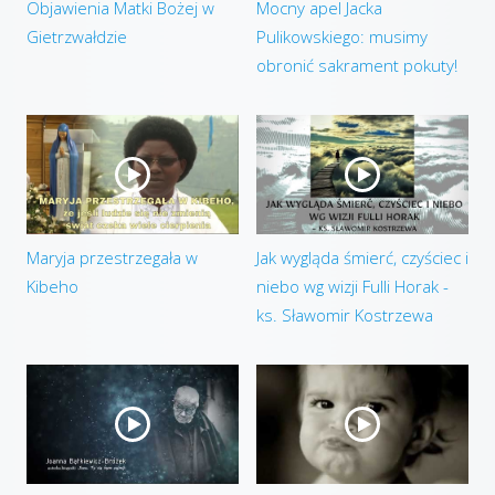
Objawienia Matki Bożej w
Mocny apel Jacka
Gietrzwałdzie
Pulikowskiego: musimy
obronić sakrament pokuty!
Maryja przestrzegała w
Jak wygląda śmierć, czyściec i
Kibeho
niebo wg wizji Fulli Horak -
ks. Sławomir Kostrzewa