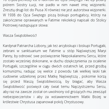
piórem Siostry Łucji, nie padło w nim nawet imię wizjonerki.
Zresztą drugi list do Piusa XI również nie jest autorstwa wizjonerki.
W 1938 do Ojca Świętego piszą biskupi portugalscy, którzy na
zakończenie oprawianych w Fatimie rekolekcji napisali do Stolicy
Piotrowej następujące słowa:
Wasza Świątobliwość!
Kardynał Patriarcha Lizbony, jak też arcybiskupi i biskupi Portugalii,
zebrani w sanktuarium we Fatimie u stóp Najświętszej Maryi
Panny, by odnowić swe poświęcenie Niepokalanemu Sercu, które
zostało wcześniej dokonane, w duchu dziękczynienia za ocalenie
Portugalii, szczególnie w ciągu dwóch ostatnich lat, przed groźbą
komunizmu, radując się wielce z powodu tak wielkiej łaski tak
cudownie udzielonej przez Matkę Najświętszą , pokornie korzą
się przed Waszą Świątobliwością, by błagać, aby Wasza
Świątobliwość poświęcił cały świat temu Najczystszemu Sercu,
aby raz na zawsze został on uwolniony od grożących mu zewsząd
niebezpieczeństw i aby za wstawiennictwem Matki Bożej w
królestwie Chrystusa zapanował pokój Chrystusowy.