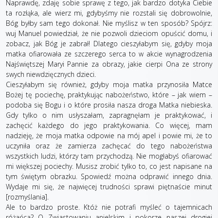
Naprawdę, zdaję sobie sprawę z tego, jak bardzo dotyka Ciebie
ta rozłąka, ale wierz mi, gdybyśmy nie rozstali się dobrowolnie,
Bóg byłby sam tego dokonał. Nie myślisz w ten sposób? Spójrz:
wuj Manuel powiedział, że nie pozwoli dzieciom opuścić domu, i
zobacz, jak Bóg je zabrał! Dlatego cieszyłabym się, gdyby moja
matka ofiarowała ze szczerego serca to w akcie wynagrodzenia
Najświętszej Maryi Pannie za obrazy, jakie cierpi Ona ze strony
swych niewdzięcznych dzieci.
Cieszyłabym się również, gdyby moja matka przynosiła Matce
Bożej tę pociechę, praktykując nabożeństwo, które – jak wiem –
podoba się Bogu i o które prosiła nasza droga Matka niebieska.
Gdy tylko o nim usłyszałam, zapragnęłam je praktykować, i
zachęcić każdego do jego praktykowania. Co więcej, mam
nadzieję, że moja matka odpowie na mój apel i powie mi, że to
uczyniła oraz że zamierza zachęcać do tego nabożeństwa
wszystkich ludzi, którzy tam przychodzą. Nie mogłabyś ofiarować
mi większej pociechy. Musisz zrobić tylko to, co jest napisane na
tym świętym obrazku. Spowiedź można odprawić innego dnia.
Wydaje mi się, że najwięcej trudności sprawi piętnaście minut
[rozmyślania].
Ale to bardzo proste. Któż nie potrafi myśleć o tajemnicach
różańca? O Zwiastowaniu anielskim i pokorze naszej drogiej