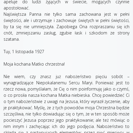
apeluje do ludzi żyjących w świecie, mogących czynnie
apostołować.
Najświętsza Panna nie tylko sama zachowana jest w pełni
świętości, ale i utrzymuje i zachowuje świętych w pełni świętości,
by ta się nie umniejszyła. Zapobiega Ona rozpraszaniu się ich
cnót, zmniejszaniu zasług, zgubie łask i szkodom ze strony
szatana.
Tuy, 1 listopada 1927
Moja kochana Matko chrzestna!
Nie wiem, czy znasz już nabożeństwo pięciu sobót –
wynagradzające Niepokalanemu Sercu Maryi. Ponieważ jest to
rzecz nowa, pomyślałam, że Cię o nim poinformuję jako o czymś,
o co prosiła nasza kochana Matka niebieska. Chcę powiedzieć Ci
o tym nabożeństwie z uwagi na Jezusa, który wyraził życzenie, aby
je praktykować. Myślę, że z tych powodów moja Chrzestna będzie
szczęśliwa, nie tylko dowiadując się o tym, że w ten sposób może
pocieszyć Jezusa poprzez jego praktykowanie; ale też mówiąc o
nim innym i zachęcając ich do jego podjęcia. Nabożeństwo to
składa się z następujących elementów: przez pięć miesięcy, w