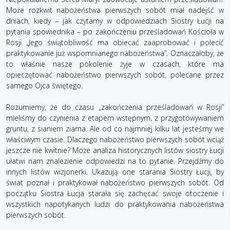
Może rozkwit nabożeństwa pierwszych sobót miał nadejść w
dniach, kiedy – jak czytamy w odpowiedziach Siostry Łucji na
pytania spowiednika – po zakończeniu prześladowań Kościoła w
Rosji „Jego świątobliwość ma obiecać zaaprobować i polecić
praktykowanie już wspomnianego nabożeństwa”. Oznaczałoby, że
to właśnie nasze pokolenie żyje w czasach, które ma
opieczętować nabożeństwo pierwszych sobót, polecane przez
samego Ojca świętego.
Rozumiemy, że do czasu „zakończenia prześladowań w Rosji”
mieliśmy do czynienia z etapem wstępnym, z przygotowywaniem
gruntu, z sianiem ziarna. Ale od co najmniej kilku lat jesteśmy we
właściwym czasie. Dlaczego nabożeństwo pierwszych sobót wciąż
jeszcze nie kwitnie? Może analiza historycznych listów siostry Łucji
ułatwi nam znalezienie odpowiedzi na to pytanie. Przejdźmy do
innych listów wizjonerki. Ukazują one starania Siostry Łucji, by
świat poznał i praktykował nabożeństwo pierwszych sobót. Od
początku Siostra Łucja starała się zachęcać swoje otoczenie i
wszystkich napotykanych ludzi do praktykowania nabożeństwa
pierwszych sobót.