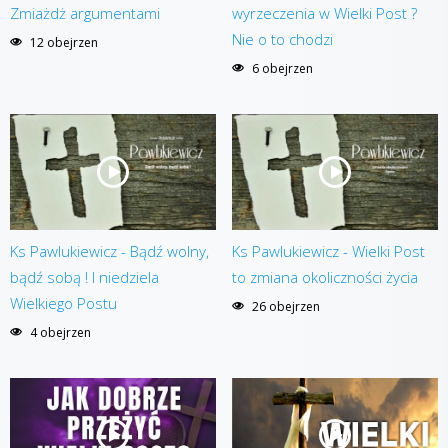
Zmiażdż argumentami
wyrzeczenia w Wielki Post ?
Nie o to chodzi
12 obejrzen
6 obejrzen
Ks Pawlukiewicz - Bądź wolny,
Ks Pawlukiewicz - Wielki Post
bądź sobą ! I niedziela
to zmiana okoliczności życia
Wielkiego Postu
26 obejrzen
4 obejrzen