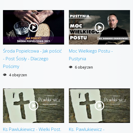
Środa Popielcowa - Jak pościć
Moc Wielkiego Postu -
- Post Ścisły - Dlaczego
Pustynia
Pościmy
6 obejrzen
4 obejrzen
Ks Pawlukiewicz - Wielki Post.
Ks. Pawlukiewicz -