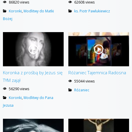
86820 views
62608 views
Koronki
,
Modlitwy do Matki
ks. Piotr Pawlukiewicz
Bożej
Koronka z prośbą by Jezus się
Różaniec Tajemnica Radosna
TYM zajął
55044 views
56290 views
Różaniec
Koronki
,
Modlitwy do Pana
Jezusa