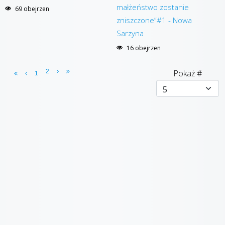
małżeństwo zostanie
69 obejrzen
zniszczone”#1 - Nowa
Sarzyna
16 obejrzen
2
Pokaż #
1