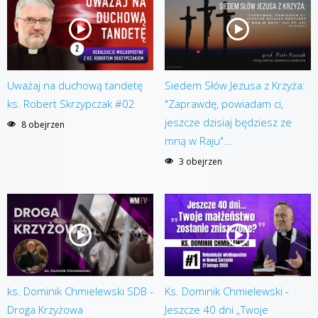
Uważaj na duchową tandetę
Siedem Słów Jezusa z Krzyża:
ks. Robert Skrzypczak #02
"Zaprawdę, powiadam ci,
jeszcze dzisiaj będziesz ze
8 obejrzen
mną w Raju"...
3 obejrzen
ks. Dominik Chmielewski SDB -
Ks. Dominik Chmielewski -
Droga Krzyżowa
Jeszcze 40 dni „Twoje