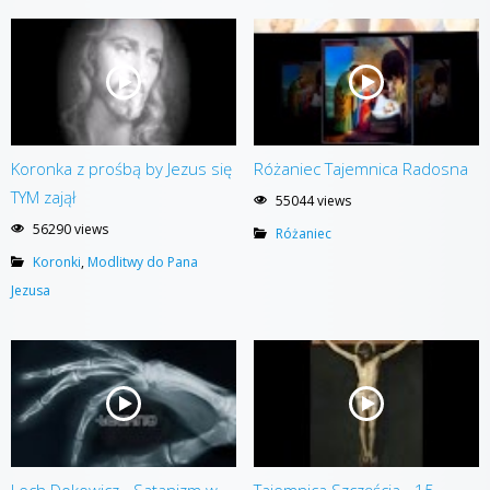
Koronka z prośbą by Jezus się
Różaniec Tajemnica Radosna
TYM zajął
55044 views
56290 views
Różaniec
Koronki
,
Modlitwy do Pana
Jezusa
Lech Dokowicz - Satanizm w
Tajemnica Szczęścia - 15