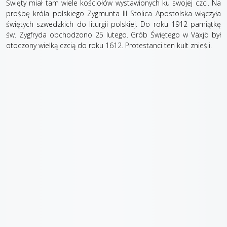
Święty miał tam wiele kościołów wystawionych ku swojej czci. Na
prośbę króla polskiego Zygmunta III Stolica Apostolska włączyła
świętych szwedzkich do liturgii polskiej. Do roku 1912 pamiątkę
św. Zygfryda obchodzono 25 lutego. Grób Świętego w Växjö był
otoczony wielką czcią do roku 1612. Protestanci ten kult znieśli.