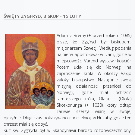
ŚWIĘTY ZYGFRYD, BISKUP - 15 LUTY
Adam z Bremy (+ przed rokiem 1085)
pisze, że Zygfryd był biskupem,
misjonarzem Szwecji. Według podania
najpierw apostołował w Danii, gdzie w
miejscowości Värend wystawił kościół.
Potem udał się do Norwegii na
zaproszenie króla. W okolicy Växjö
założył biskupstwo. Następnie swoją
misyjną działalność przeniósł do
Norwegii, gdzie miał ochrzcić
tamtejszego króla, Olafa III (Olofa)
Skötkonunga (+ 1030), który odtąd
żarliwie szerzył wiarę w swojej
ojczyźnie. Długi czas pokazywano chrzcielnicę w Husaby, gdzie ten
chrzest miał się odbyć.
Kult św. Zygfryda był w Skandynawii bardzo rozpowszechniony.