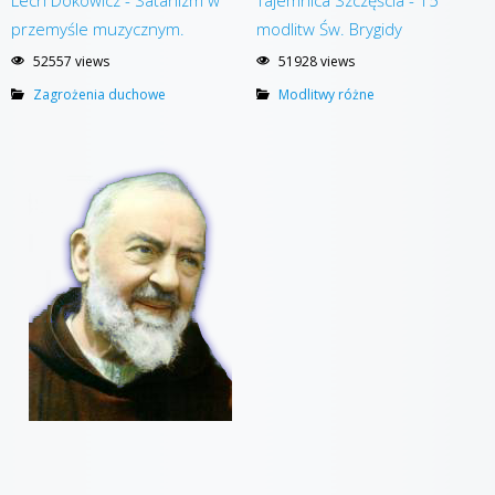
przemyśle muzycznym.
modlitw Św. Brygidy
52557 views
51928 views
Zagrożenia duchowe
Modlitwy różne