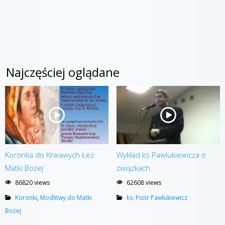
Najczęściej oglądane
Koronka do Krwawych Łez
Wykład ks Pawlukiewicza o
Matki Bożej
związkach
86820 views
62608 views
Koronki
,
Modlitwy do Matki
ks. Piotr Pawlukiewicz
Bożej