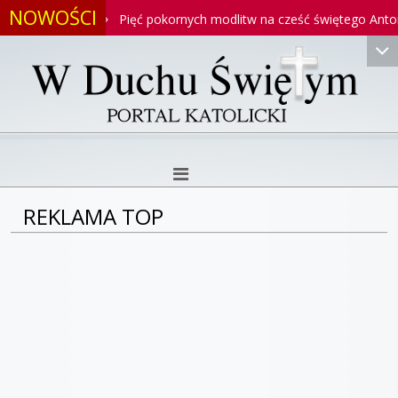
NOWOŚCI
toniego
Pięć pokornych modlitw na cześć świętego Antoniego
REKLAMA TOP