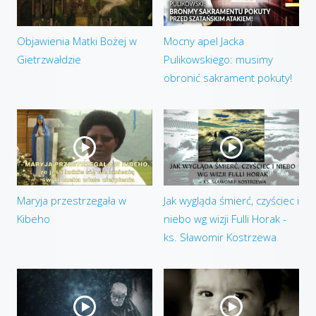
Objawienia Matki Bożej w
Mocny apel Jacka
Gietrzwałdzie
Pulikowskiego: musimy
obronić sakrament pokuty!
Maryja przestrzegała w
Jak wygląda śmierć, czyściec i
Kibeho
niebo wg wizji Fulli Horak -
ks. Sławomir Kostrzewa