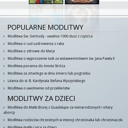
POPULARNE MODLITWY
Modlitwa Św. Gertrudy - uwalnia 1000 dusz z czyśćca
Modlitwa o cud uzdrowienia z raka
Modlitwa o zdrowie do Maryi
Modlitwa o wyproszenie łask za wstawiennictwem św. Jana Pawła II
Modlitwa poranna do Anioła Stróża
Modlitwa za zmarłego w dniu śmierci lub pogrzebu
Litania do sł. B. Kardynała Stefana Wyszyńskiego
Modlitwa o uwolnienie od przekleństw
MODLITWY ZA DZIECI
Modlitwa do Matki Bożej z Guadalupe za nienarodzonych i ofiary
aborcji
Modlitwa rodziców chrzestnych w intencji chrześniaka lub chrześniaczki
Modlitwa matki i ojca za dzieci