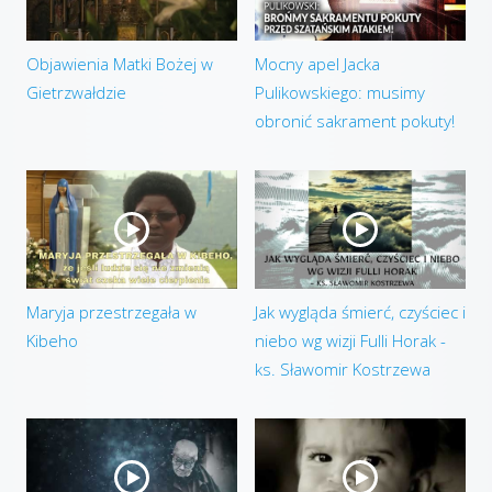
Objawienia Matki Bożej w
Mocny apel Jacka
Gietrzwałdzie
Pulikowskiego: musimy
obronić sakrament pokuty!
Maryja przestrzegała w
Jak wygląda śmierć, czyściec i
Kibeho
niebo wg wizji Fulli Horak -
ks. Sławomir Kostrzewa