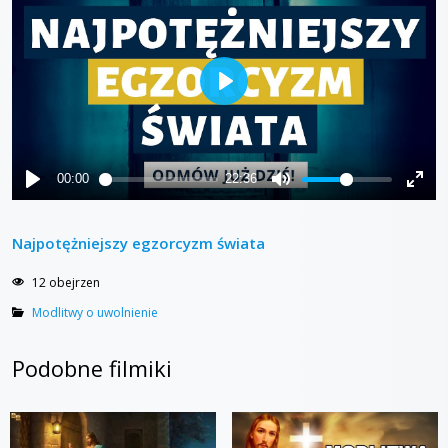
Najpotężniejszy egzorcyzm świata
12 obejrzen
Modlitwy o uwolnienie
Podobne filmiki