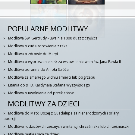
POPULARNE MODLITWY
Modlitwa Św. Gertrudy - uwalnia 1000 dusz z czyśćca
Modlitwa o cud uzdrowienia z raka
Modlitwa o zdrowie do Maryi
Modlitwa o wyproszenie łask za wstawiennictwem św. Jana Pawła II
Modlitwa poranna do Anioła Stróża
Modlitwa za zmarłego w dniu śmierci lub pogrzebu
Litania do sł. B. Kardynała Stefana Wyszyńskiego
Modlitwa o uwolnienie od przekleństw
MODLITWY ZA DZIECI
Modlitwa do Matki Bożej z Guadalupe za nienarodzonych i ofiary
aborcji
Modlitwa rodziców chrzestnych w intencji chrześniaka lub chrześniaczki
Modlitwa matki i ojca za dzieci